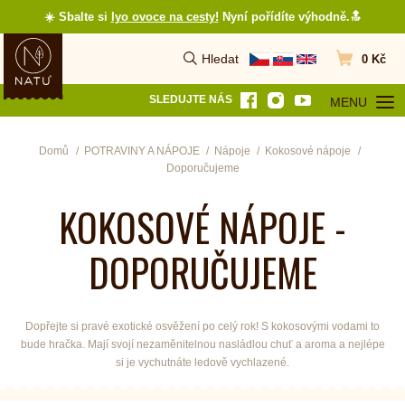
☀️ Sbalte si
lyo ovoce na cesty
!
Nyní pořídíte výhodně.🔝
Hledat
0 Kč
Vyhledat
Přejít do koš
SLEDUJTE NÁS
MENU
OTEVŘÍT MEN
Domů
POTRAVINY A NÁPOJE
Nápoje
Kokosové nápoje
Doporučujeme
KOKOSOVÉ NÁPOJE -
DOPORUČUJEME
Dopřejte si pravé exotické osvěžení po celý rok! S kokosovými vodami to
bude hračka. Mají svojí nezaměnitelnou nasládlou chuť a aroma a nejlépe
si je vychutnáte ledově vychlazené.