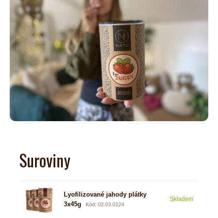
Suroviny
Lyofilizované jahody plátky
267
Skladem
3x45g
297 
Kód: 02.03.0124