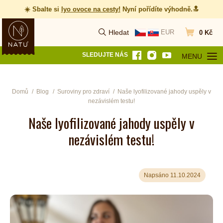
☀️ Sbalte si
lyo ovoce na cesty
!
Nyní pořídíte výhodně.🔝
Hledat
EUR
0 Kč
Vyhledat
Přejít do koš
SLEDUJTE NÁS
MENU
OTEVŘÍT MEN
Domů
Blog
Suroviny pro zdraví
Naše lyofilizované jahody uspěly v
nezávislém testu!
Naše lyofilizované jahody uspěly v
nezávislém testu!
Napsáno 11.10.2024