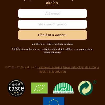
akcích.
Přihlásit k odběru
Z odběru se můžete kdykoliv odhlásit.
Přihlášením souhlasíte se zasíláním obchodních sdělení a se zpracováním
osobních údajů.
© 2021 - 2026 Natu s.r.o.,
Nastavení cookies
,
Powered by Upgates Shops
,
design Sniperdesign