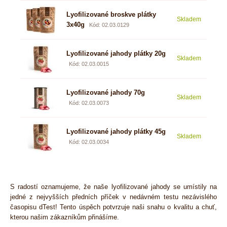
Lyofilizované broskve plátky
267
Skladem
3x40g
297 
Kód: 02.03.0129
Lyofilizované jahody plátky 20g
Skladem
59 
Kód: 02.03.0015
Lyofilizované jahody 70g
Skladem
149
Kód: 02.03.0073
Lyofilizované jahody plátky 45g
79 
Skladem
99 K
Kód: 02.03.0034
S radostí oznamujeme, že naše lyofilizované jahody se umístily na
jedné z nejvyšších předních příček v nedávném testu nezávislého
časopisu dTest! Tento úspěch potvrzuje naši snahu o kvalitu a chuť,
kterou našim zákazníkům přinášíme.