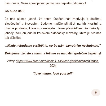
naší cestě. Vaše spokojenost je pro nás největší odměnou!
Co bude dál?
Je nad slunce jasné, že tento úspěch nás motivuje k dalšímu
zlepšování a inovacím. Budeme nadále přinášet na trh kvalitní a
chutné produkty, které si zamilujete. Jsme přesvědčeni, že naše lyo
jahody jsou jen jedním kouskem skládačky mozaiky, která je pro nás
tak důležitá.
‚‚Nikdy nebudeme vyrábět to, co by nám samotným nechutnalo.”
Děkujeme, že jste s námi, a těšíme se na další společné úspěchy!
Zdroj:
https://www.dtest.cz/clanek-11135/test-lyofilizovanych-jahod-
2024
"love nature, love yourself"