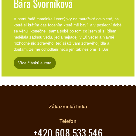
Bára Svorníková
V první řadě maminka Leontýnky na mateřské dovolené, na
které si krátím čas focením které mě baví a v poslední době
se věnuji konečně i sama sobě po tom co jsem si s jídlem
nedělala žádnou vědu, jedla nejraději v 10 večer a hlavně
rozhodně nic zdravého teď si užívám zdravého jídla a
doufám, že mé odhodlání něco jen tak nezlomí :) Bar
Více článků autora
Zákaznická linka
Telefon
+420 608 533 546