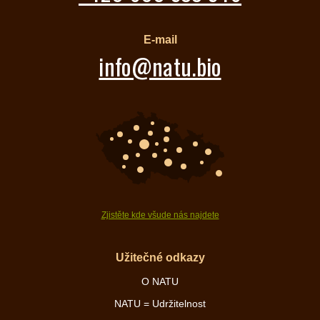
E-mail
info@natu.bio
Zjistěte kde všude nás najdete
Užitečné odkazy
O NATU
NATU = Udržitelnost