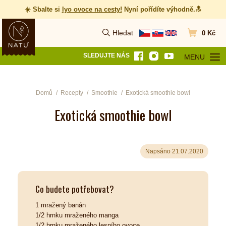
☀️ Sbalte si
lyo ovoce na cesty
!
Nyní pořídíte výhodně.🔝
Hledat
0 Kč
Vyhledat
Přejít do koš
SLEDUJTE NÁS
MENU
OTEVŘÍT MEN
Domů
Recepty
Smoothie
Exotická smoothie bowl
Exotická smoothie bowl
Napsáno 21.07.2020
Co budete potřebovat?
1 mražený banán
1/2 hrnku mraženého manga
1/2 hrnku mraženého lesního ovoce