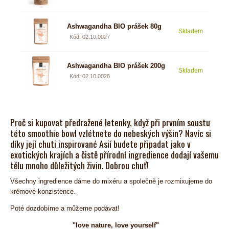
Ashwagandha BIO prášek 80g
Skladem
111 
Kód: 02.10.0027
Ashwagandha BIO prášek 200g
Skladem
222
Kód: 02.10.0028
Proč si kupovat předražené letenky, když při prvním soustu
této smoothie bowl vzlétnete do nebeských výšin? Navíc si
díky její chuti inspirované Asií budete připadat jako v
exotických krajích a čistě přírodní ingredience dodají vašemu
tělu mnoho důležitých živin. Dobrou chuť!
Všechny ingredience dáme do mixéru a společně je rozmixujeme do
krémové konzistence.
Poté dozdobíme a můžeme podávat!
"love nature, love yourself"