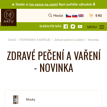
☀️ Sbalte si
lyo ovoce na cesty
!
Nyní pořídíte výhodně.🔝
Hledat
0 Kč
Vyhledat
Přejít do koš
SLEDUJTE NÁS
MENU
OTEVŘÍT MEN
Domů
POTRAVINY A NÁPOJE
Zdravé pečení a vaření
Novinka
ZDRAVÉ PEČENÍ A VAŘENÍ
- NOVINKA
Mouky