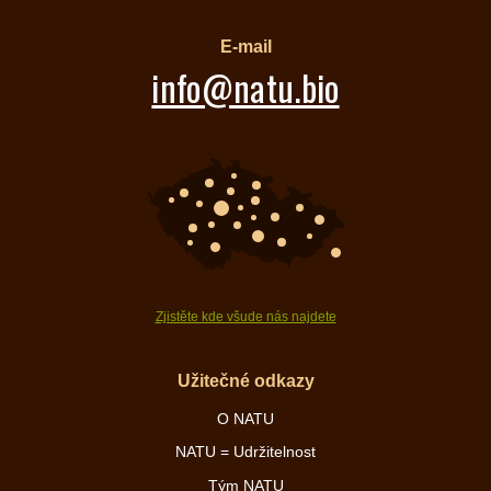
E-mail
info@natu.bio
Zjistěte kde všude nás najdete
Užitečné odkazy
O NATU
NATU = Udržitelnost
Tým NATU