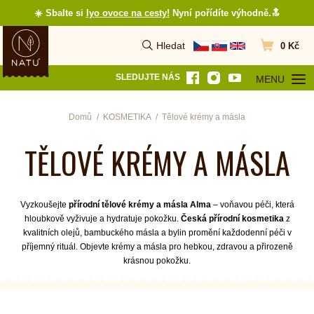
☀️ Sbalte si
lyo ovoce na cesty
!
Nyní pořídíte výhodně.🔝
Hledat
0 Kč
Vyhledat
Přejít do koš
SLEDUJTE NÁS
MENU
OTEVŘÍT MEN
Domů
KOSMETIKA
Tělové krémy a másla
TĚLOVÉ KRÉMY A MÁSLA
Vyzkoušejte
přírodní tělové krémy a másla Alma
– voňavou péči, která
hloubkově vyživuje a hydratuje pokožku.
Česká přírodní kosmetika
z
kvalitních olejů, bambuckého másla a bylin promění každodenní péči v
příjemný rituál. Objevte krémy a másla pro hebkou, zdravou a přirozeně
krásnou pokožku.