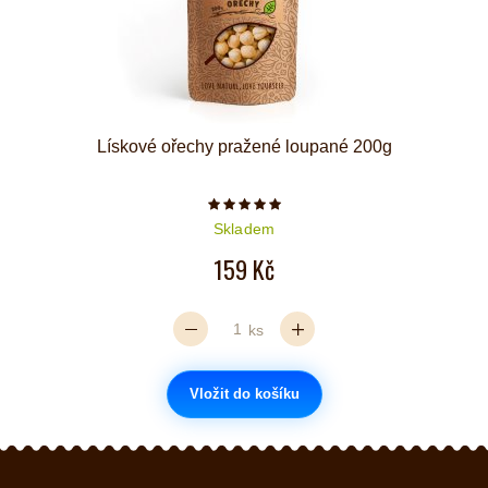
Lískové ořechy pražené loupané 200g
Počet hvězdiček je 5 z 5
Skladem
159 Kč
ks
Vložit do košíku