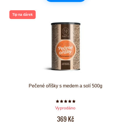
Tip na dárek
Pečené oříšky s medem a solí 500g
Počet hvězdiček je 5 z 5
Vyprodáno
369 Kč