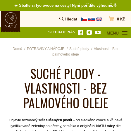
☀️ Sbalte si
lyo ovoce na cesty
!
Nyní pořídíte výhodně.🔝
Hledat
0 Kč
Vyhledat
Přejít do koš
SLEDUJTE NÁS
MENU
OTEVŘÍT MEN
Domů
POTRAVINY A NÁPOJE
Suché plody
Vlastnosti - Bez
palmového oleje
SUCHÉ PLODY -
VLASTNOSTI - BEZ
PALMOVÉHO OLEJE
Objevte rozmanitý svět
sušených plodů
– od sladkého ovoce a křupavé
lyofilizované zeleniny po ořechy, semínka a
originální NATU mixy
dle