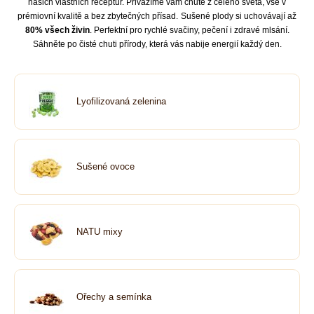
našich vlastních receptur. Přivážíme vám chutě z celého světa, vše v
prémiovní kvalitě a bez zbytečných přísad.
Sušené plody si uchovávají až
80% všech živin
. Perfektní pro rychlé svačiny, pečení i zdravé mlsání.
Sáhněte po čisté chuti přírody, která vás nabije energií každý den.
Lyofilizovaná zelenina
Sušené ovoce
NATU mixy
Ořechy a semínka