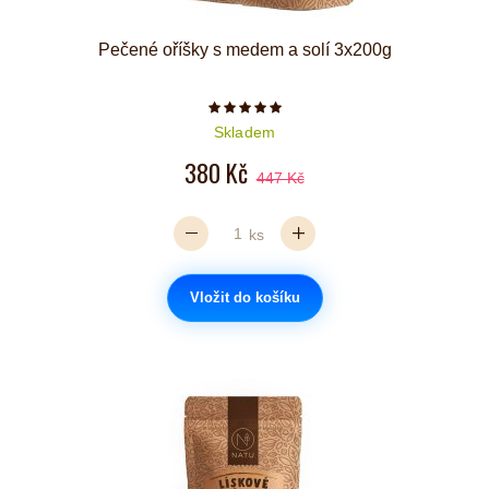
Pečené oříšky s medem a solí 3x200g
Počet hvězdiček je 5 z 5
Skladem
380 Kč
447 Kč
ks
Vložit do košíku