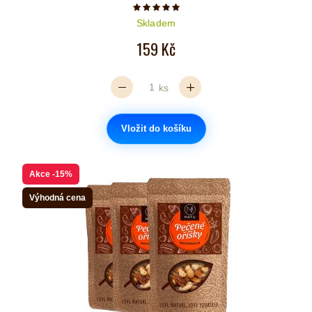
Počet hvězdiček je 5 z 5
Skladem
159 Kč
ks
Vložit do košíku
Akce
-15%
Výhodná cena