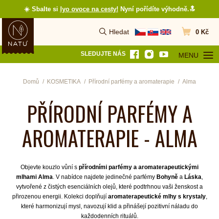
☀️ Sbalte si
lyo ovoce na cesty
!
Nyní pořídíte výhodně.🔝
Hledat
0 Kč
Vyhledat
Přejít do koš
SLEDUJTE NÁS
MENU
OTEVŘÍT MEN
Domů
KOSMETIKA
Přírodní parfémy a aromaterapie
Alma
PŘÍRODNÍ PARFÉMY A
AROMATERAPIE - ALMA
Objevte kouzlo vůní s
přírodními parfémy a aromaterapeutickými
mlhami Alma
. V nabídce najdete jedinečné parfémy
Bohyně
a
Láska
,
vytvořené z čistých esenciálních olejů, které podtrhnou vaši ženskost a
přirozenou energii. Kolekci doplňují
aromaterapeutické mlhy s krystaly
,
které harmonizují mysl, navozují klid a přinášejí pozitivní náladu do
každodenních rituálů.