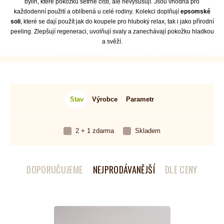
bylin, které pokožku šetrně čistí, ale nevysušují. Jsou vhodná pro
každodenní použití a oblíbená u celé rodiny.
Kolekci doplňují
epsomské
soli
, které se dají použít jak do koupele pro hluboký relax, tak i jako přírodní
peeling. Zlepšují regeneraci, uvolňují svaly a zanechávají pokožku hladkou
a svěží.
Stav
Výrobce
Parametr
2 + 1 zdarma
Skladem
DOPORUČUJEME
NEJPRODÁVANĚJŠÍ
DLE CENY