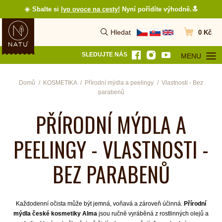
☀️ Sbalte si
lyo ovoce na cesty
!
Nyní pořídíte výhodně.🔝
Hledat
0 Kč
Vyhledat
Přejít do koš
SLEDUJTE NÁS
MENU
OTEVŘÍT MEN
Domů
KOSMETIKA
Přírodní mýdla a peelingy
Vlastnosti - Bez
parabenů
PŘÍRODNÍ MÝDLA A
PEELINGY - VLASTNOSTI -
BEZ PARABENŮ
Každodenní očista může být jemná, voňavá a zároveň účinná.
Přírodní
mýdla české kosmetiky Alma
jsou ručně vyráběná z rostlinných olejů a