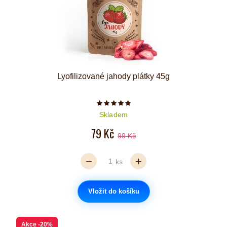
Lyofilizované jahody plátky 45g
Počet hvězdiček je 5 z 5
Skladem
79 Kč
99 Kč
ks
Vložit do košíku
Akce
-20%