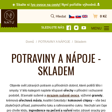
☀️ Sbalte si
lyo ovoce na cesty
!
Nyní pořídíte výhodně.🔝
Hledat
0 Kč
Vyhledat
Přejít do koš
SLEDUJTE NÁS
MENU
OTEVŘÍT MEN
Domů
POTRAVINY A NÁPOJE
Skladem
POTRAVINY A NÁPOJE -
SKLADEM
Objevte svět zdravých potravin a přírodních dobrot, které potěší tělo i
smysly. V této kategorii najdete křupavé
ořechy
v přírodní i ochucené
podobě, šťavnaté sušené a
mrazem sušené ovoce
, výživné
granoly
,
krémová
ořechová másla
, kvalitní čokolády i
kokosové chipsy
– vše bez
zbytečných přísad, palmového tuku a rafinovaného cukru.
Nechybí ani čaje
pro chvíle klidu,
ingredience na pečení a vaření
nebo zdravé snacky pro