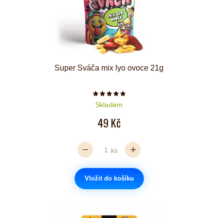
Super Sváča mix lyo ovoce 21g
Počet hvězdiček je 5 z 5
Skladem
49 Kč
ks
Vložit do košíku