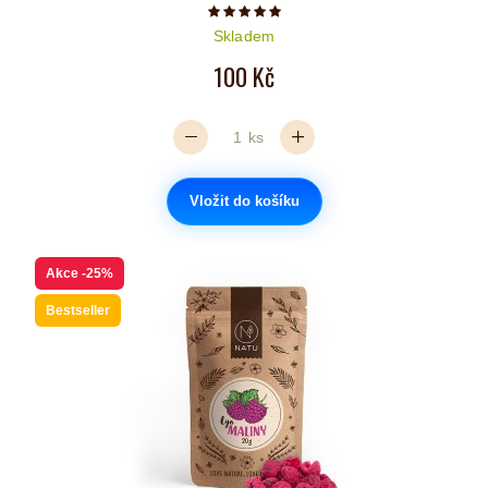
Počet hvězdiček je 5 z 5
Skladem
100 Kč
ks
Vložit do košíku
Akce
-25%
Bestseller