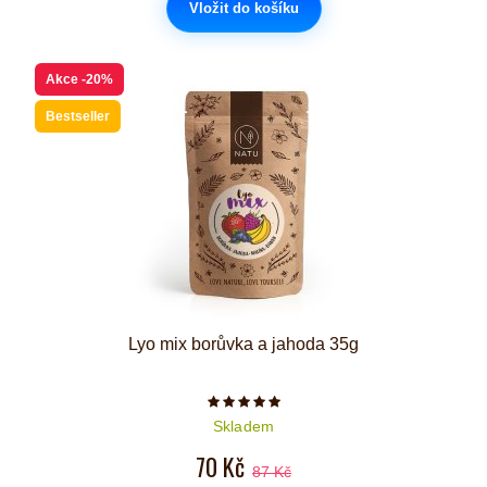
Vložit do košíku
Akce
-20%
Bestseller
Lyo mix borůvka a jahoda 35g
Počet hvězdiček je 5 z 5
Skladem
70 Kč
87 Kč