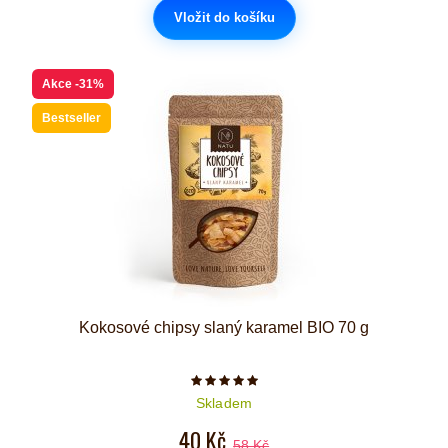
Vložit do košíku
Akce
-31%
Bestseller
Kokosové chipsy slaný karamel BIO 70 g
Počet hvězdiček je 5 z 5
Skladem
40 Kč
58 Kč