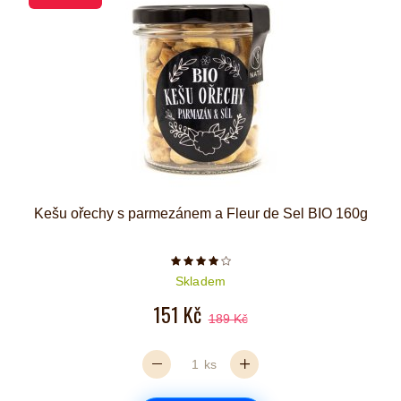
Kešu ořechy s parmezánem a Fleur de Sel BIO 160g
Počet hvězdiček je 4 z 5
Skladem
151 Kč
189 Kč
ks