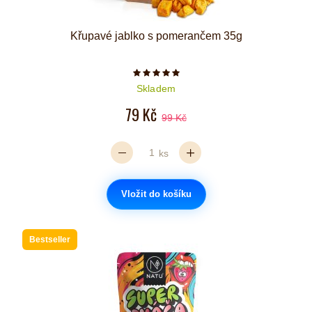
Křupavé jablko s pomerančem 35g
Počet hvězdiček je 5 z 5
Skladem
79 Kč
99 Kč
ks
Vložit do košíku
Bestseller