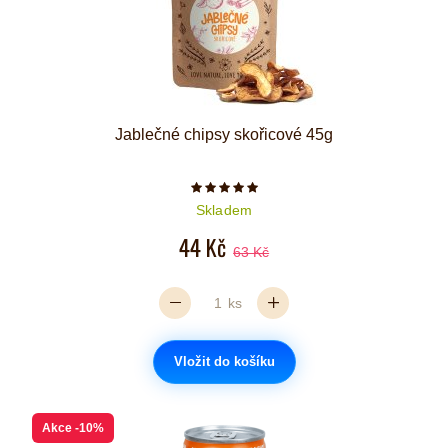
Jablečné chipsy skořicové 45g
Počet hvězdiček je 5 z 5
Skladem
44 Kč
63 Kč
ks
Vložit do košíku
Akce
-10%