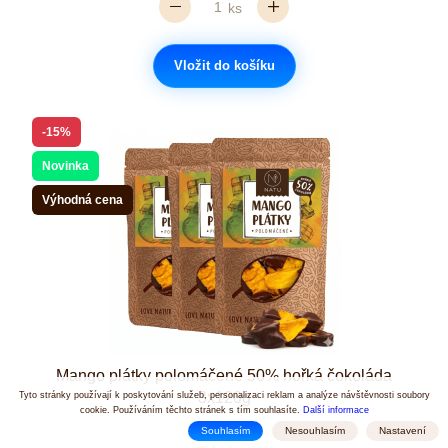
ks
Vložit do košíku
-15%
Novinka
Výhodná cena
Mango plátky polomáčené 50% hořká čokoláda
3x120g
Tyto stránky používají k poskytování služeb, personalizaci reklam a analýze návštěvnosti soubory
cookie. Používáním těchto stránek s tím souhlasíte.
Další informace
Souhlasím
Nesouhlasím
Nastavení
Počet hvězdiček je 5 z 5