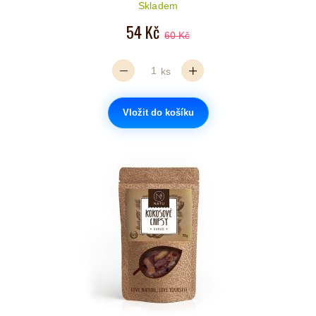
Počet hvězdiček je 5 z 5
Skladem
54 Kč
60 Kč
ks
Vložit do košíku