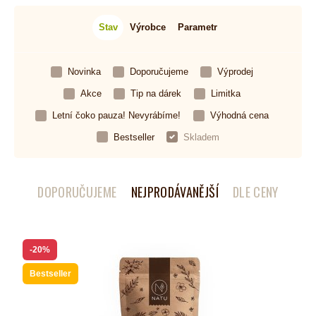
Stav
Výrobce
Parametr
Novinka
Doporučujeme
Výprodej
Akce
Tip na dárek
Limitka
Letní čoko pauza! Nevyrábíme!
Výhodná cena
Bestseller
Skladem
DOPORUČUJEME
NEJPRODÁVANĚJŠÍ
DLE CENY
-20%
Bestseller