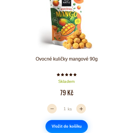
Ovocné kuličky mangové 90g
Počet hvězdiček je 5 z 5
Skladem
79 Kč
ks
Vložit do košíku