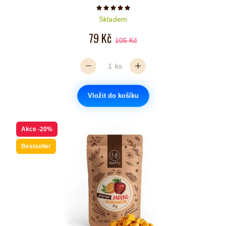
Počet hvězdiček je 5 z 5
Skladem
79 Kč
105 Kč
ks
Vložit do košíku
Akce
-20%
Bestseller