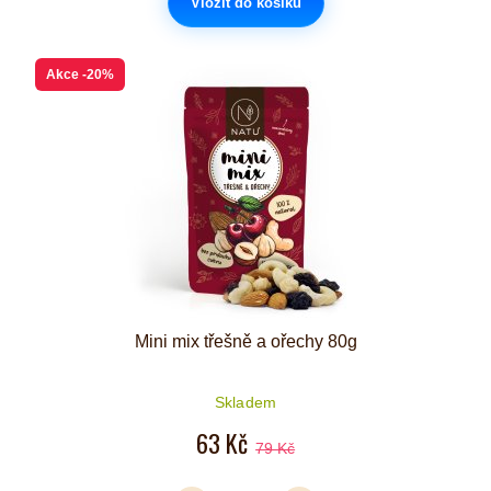
Vložit do košíku
Akce
-20%
Mini mix třešně a ořechy 80g
Skladem
63 Kč
79 Kč