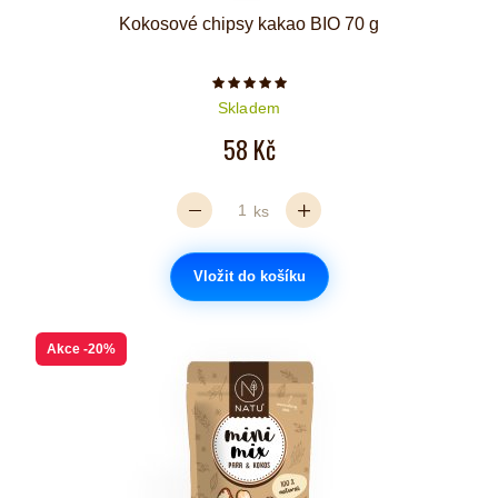
Kokosové chipsy kakao BIO 70 g
Počet hvězdiček je 5 z 5
Skladem
58 Kč
ks
Vložit do košíku
Akce
-20%