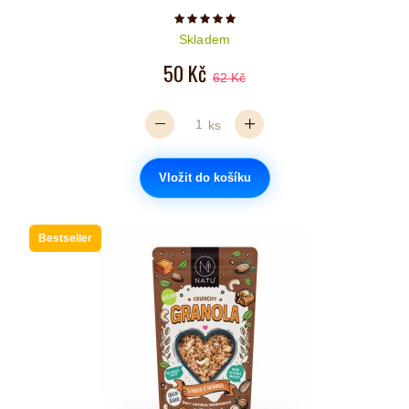
Počet hvězdiček je 5 z 5
Skladem
50 Kč
62 Kč
ks
Vložit do košíku
Bestseller