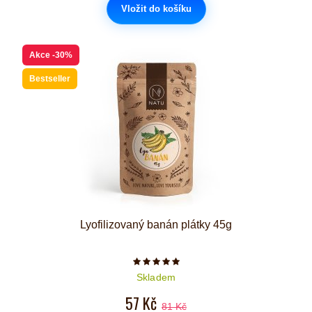
Vložit do košíku
Akce
-30%
Bestseller
Lyofilizovaný banán plátky 45g
Počet hvězdiček je 5 z 5
Skladem
57 Kč
81 Kč