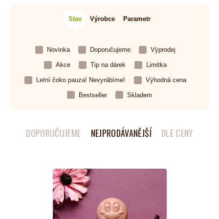
Stav
Výrobce
Parametr
Novinka
Doporučujeme
Výprodej
Akce
Tip na dárek
Limitka
Letní čoko pauza! Nevyrábíme!
Výhodná cena
Bestseller
Skladem
DOPORUČUJEME
NEJPRODÁVANĚJŠÍ
DLE CENY