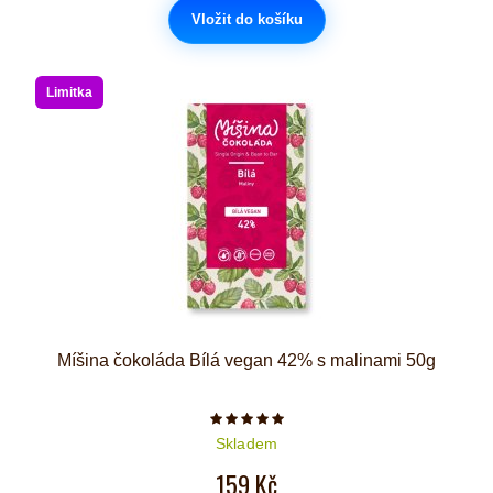
Vložit do košíku
Limitka
Míšina čokoláda Bílá vegan 42% s malinami 50g
Počet hvězdiček je 5 z 5
Skladem
159 Kč