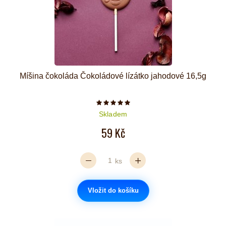
Míšina čokoláda Čokoládové lízátko jahodové 16,5g
Počet hvězdiček je 5 z 5
Skladem
59 Kč
ks
Vložit do košíku