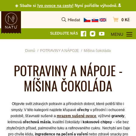
☀️ Sbalte si
lyo ovoce na cesty
!
Nyní pořídíte výhodně.🔝
Hledat
0 Kč
Vyhledat
Přejít do koš
SLEDUJTE NÁS
MENU
OTEVŘÍT MEN
Domů
POTRAVINY A NÁPOJE
Míšina čokoláda
POTRAVINY A NÁPOJE -
MÍŠINA ČOKOLÁDA
Objevte svět zdravých potravin a přírodních dobrot, které potěší tělo i
smysly. V této kategorii najdete křupavé
ořechy
v přírodní i ochucené
podobě, šťavnaté sušené a
mrazem sušené ovoce
, výživné
granoly
,
krémová
ořechová másla
, kvalitní čokolády i
kokosové chipsy
– vše bez
zbytečných přísad, palmového tuku a rafinovaného cukru.
Nechybí ani čaje
pro chvíle klidu,
ingredience na pečení a vaření
nebo zdravé snacky pro