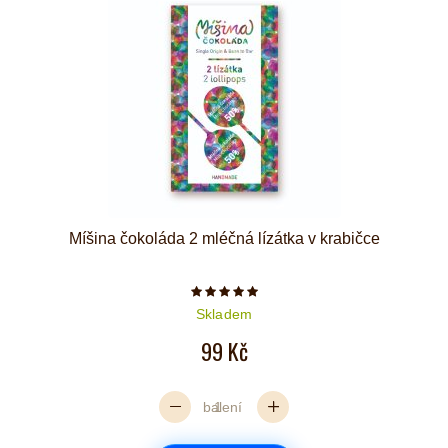
Míšina čokoláda 2 mléčná lízátka v krabičce
Počet hvězdiček je 5 z 5
Skladem
99 Kč
balení