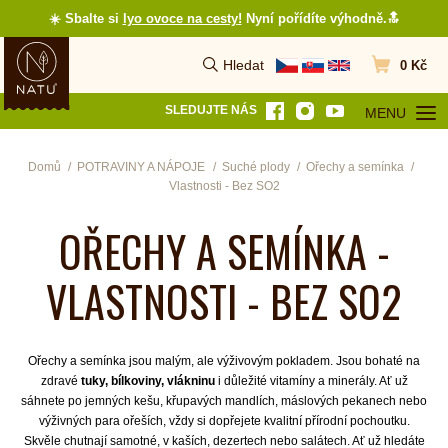
☀️ Sbalte si
lyo ovoce na cesty
!
Nyní pořídíte výhodně.🔝
Hledat
0 Kč
Vyhledat
Přejít do koš
SLEDUJTE NÁS
MENU
OTEVŘÍT MEN
Domů
POTRAVINY A NÁPOJE
Suché plody
Ořechy a semínka
Vlastnosti - Bez SO2
OŘECHY A SEMÍNKA -
VLASTNOSTI - BEZ SO2
Ořechy a semínka jsou malým, ale výživovým pokladem. Jsou bohaté na
zdravé
tuky, bílkoviny, vlákninu
i důležité vitamíny a minerály. Ať už
sáhnete po jemných kešu, křupavých mandlích, máslových pekanech nebo
výživných para ořeších, vždy si dopřejete kvalitní přírodní pochoutku.
Skvěle chutnají samotné, v kaších, dezertech nebo salátech. Ať už hledáte