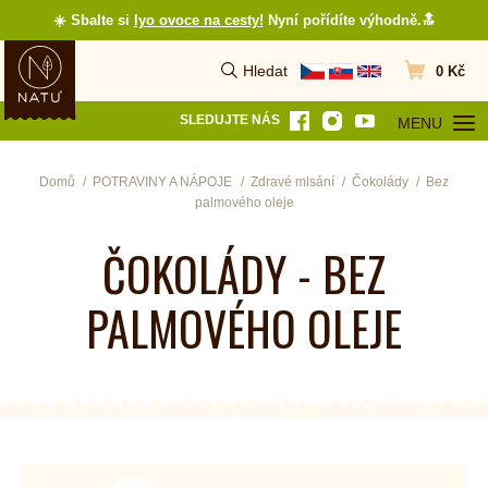
☀️ Sbalte si
lyo ovoce na cesty
!
Nyní pořídíte výhodně.🔝
Hledat
0 Kč
Vyhledat
Přejít do koš
SLEDUJTE NÁS
MENU
OTEVŘÍT MEN
Domů
POTRAVINY A NÁPOJE
Zdravé mlsání
Čokolády
Bez
palmového oleje
ČOKOLÁDY - BEZ
PALMOVÉHO OLEJE