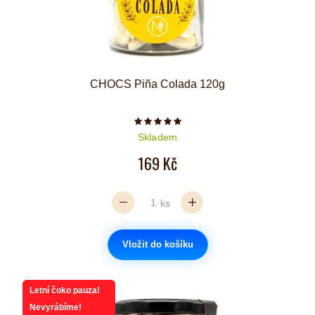
CHOCS Piña Colada 120g
Počet hvězdiček je 5 z 5
Skladem
169 Kč
ks
Vložit do košíku
Letní čoko pauza!
Nevyrábíme!