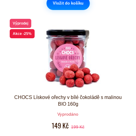
Vložit do košíku
Výprodej
Akce
-25%
CHOCS Lískové ořechy v bílé čokoládě s malinou
BIO 160g
Vyprodáno
149 Kč
199 Kč