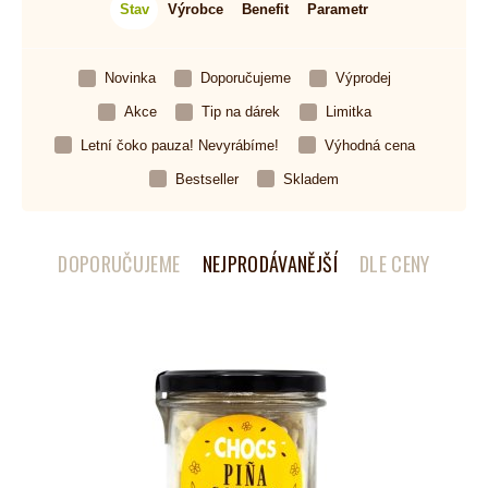
Stav
Výrobce
Benefit
Parametr
Novinka
Doporučujeme
Výprodej
Akce
Tip na dárek
Limitka
Letní čoko pauza! Nevyrábíme!
Výhodná cena
Bestseller
Skladem
DOPORUČUJEME
NEJPRODÁVANĚJŠÍ
DLE CENY