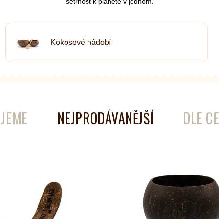
šetrnost k planetě v jednom.
Kokosové nádobí
é
Láhve
Kokosové nádobí
JEME
NEJPRODÁVANĚJŠÍ
DLE C