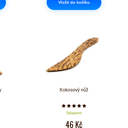
Vložit do košíku
y
Kokosový nůž
Počet hvězdiček je 5 z 5
Skladem
46 Kč