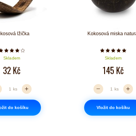
kosová lžička
Kokosová miska natur
Počet hvězdiček je 4 z 5
Počet hvězd
Skladem
Skladem
32 Kč
145 Kč
ks
ks
ožit do košíku
Vložit do košíku