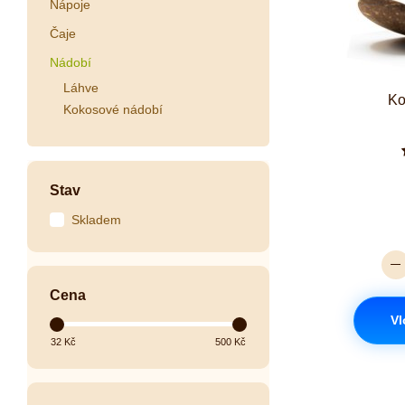
Nápoje
Čaje
Nádobí
Láhve
Ko
Kokosové nádobí
Stav
Skladem
Cena
Vl
32
Kč
500
Kč