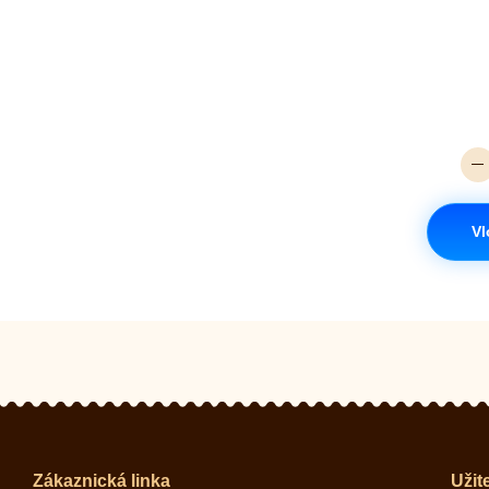
Vl
Zákaznická linka
Užit