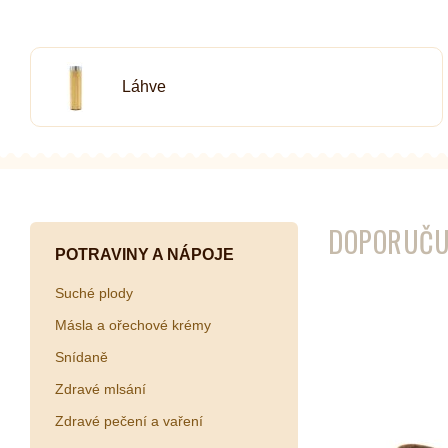
Láhve
Kombuchy
Porcovan
Energetické nápoje
Sypané
Superfood shoty
Kokosové nápoje
Ostatní nápoje
DOPORUČU
POTRAVINY A NÁPOJE
Suché plody
Másla a ořechové krémy
Snídaně
Zdravé mlsání
Zdravé pečení a vaření