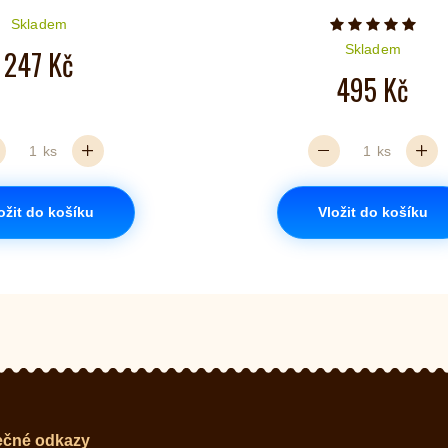
Skladem
Počet hvězd
Skladem
247 Kč
495 Kč
ks
ks
ožit do košíku
Vložit do košíku
ečné odkazy