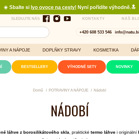
☀️ Sbalte si
lyo ovoce na cesty
!
Nyní pořídíte výhodně.🔝
SLEDUJTE NÁS
KONTAKTY
NÁŠ BL
+420 608 533 546
info@natu.b
INY A NÁPOJE
DOPLŇKY STRAVY
KOSMETIKA
DÁ
Í
BESTSELLERY
VÝHODNÉ SETY
NOVINKY
Cereálie a vločky
Domů
POTRAVINY A NÁPOJE
Nádobí
NÁDOBÍ
xtrakty
né láhve z borosilikátového skla
, praktické
termo láhve
i originální