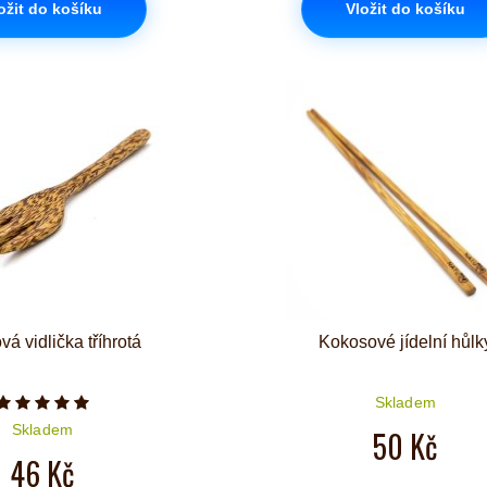
ožit do košíku
Vložit do košíku
á vidlička tříhrotá
Kokosové jídelní hůlk
Skladem
Počet hvězdiček je 5 z 5
Skladem
50 Kč
46 Kč