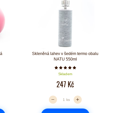
vá
Skleněná lahev v šedém termo obalu
NATU 550ml
iček je 5 z 5
Počet hvězdiček je 5 z 5
Skladem
247 Kč
ks