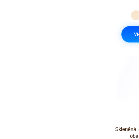
Vl
Skleněná 
oba