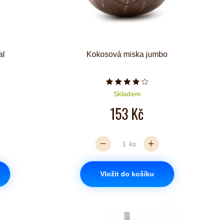
al
Kokosová miska jumbo
iček je 5 z 5
Počet hvězdiček je 4 z 5
Skladem
153 Kč
ks
Vložit do košíku