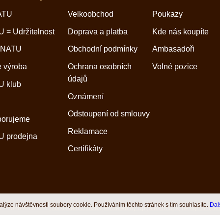
ATU
Velkoobchod
Poukazy
 = Udržitelnost
Doprava a platba
Kde nás koupíte
 NATU
Obchodní podmínky
Ambasadoři
 výroba
Ochrana osobních
Volné pozice
údajů
 klub
Oznámení
Odstoupení od smlouvy
porujeme
Reklamace
 prodejna
Certifikáty
nalýze návštěvnosti soubory cookie. Používáním těchto stránek s tím souhlasíte.
Dal
 - 2026 Natu s.r.o.,
Nastavení cookies
,
Powered by Upgates Shops
,
design Sniper