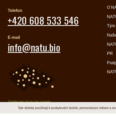
O N
Telefon
+420 608 533 546
NATU
Tým
Naše
E-mail
info@natu.bio
NATU
PR
Pod
NATU
Zjistěte kde všude nás najdete
Tyto stránky používají k poskytování služeb, personalizaci reklam a a
© 2021