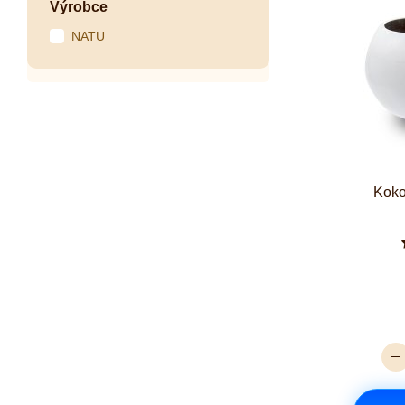
Výrobce
NATU
Koko