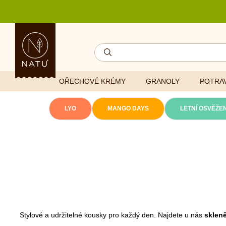
OŘECHOVÉ KRÉMY
GRANOLY
POTRAV
LYO
MANGO DAYS
LETNÍ OSVĚŽEN
Lyofilizovaná
zelenina
Ghí
Vitaminy
Sušené ovoce
Džemy
Minerály
NATU mixy
Přírodní e
Ořechy a semínka
Stylové a udržitelné kousky pro každý den. Najdete u nás
skleně