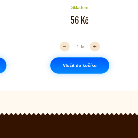
Skladem
iček je 5 z 5
56 Kč
ks
Vložit do košíku