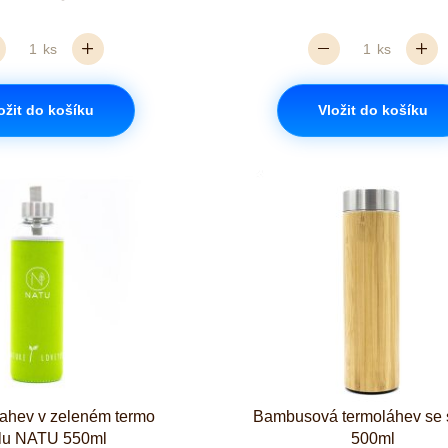
ks
ks
ožit do košíku
Vložit do košíku
lahev v zeleném termo
Bambusová termoláhev se 
lu NATU 550ml
500ml