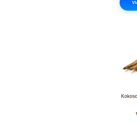
Vl
Kokosov