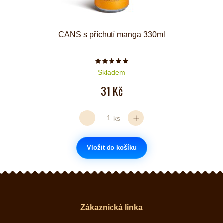
CANS s příchutí manga 330ml
Počet hvězdiček je 5 z 5
Skladem
31 Kč
ks
Vložit do košíku
Zákaznická linka