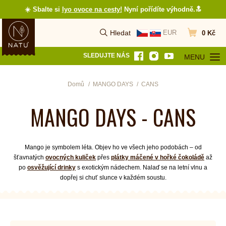
☀️ Sbalte si
lyo ovoce na cesty
!
Nyní pořídíte výhodně.🔝
Hledat
EUR
0 Kč
Vyhledat
Přejít do koš
SLEDUJTE NÁS
MENU
OTEVŘÍT MEN
Domů
MANGO DAYS
CANS
MANGO DAYS - CANS
Mango je symbolem léta. Objev ho ve všech jeho podobách – od
šťavnatých
ovocných kuliček
přes
plátky máčené v hořké čokoládě
až
po
osvěžující drinky
s exotickým nádechem. Nalaď se na letní vlnu a
dopřej si chuť slunce v každém soustu.