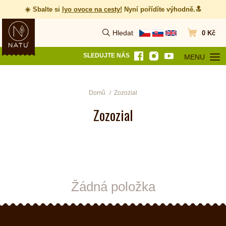
☀️ Sbalte si
lyo ovoce na cesty
!
Nyní pořídíte výhodně.🔝
Hledat
0 Kč
Vyhledat
Přejít do koš
SLEDUJTE NÁS
MENU
OTEVŘÍT MEN
Domů
Zozozial
Zozozial
Žádná položka