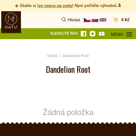
☀️ Sbalte si
lyo ovoce na cesty
!
Nyní pořídíte výhodně.🔝
Hledat
0 Kč
Vyhledat
Přejít do koš
SLEDUJTE NÁS
MENU
OTEVŘÍT MEN
Domů
Dandelion Root
Dandelion Root
Žádná položka