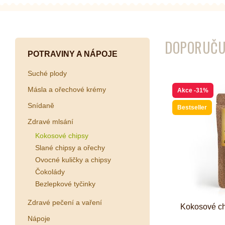
DOPORUČU
Kombuchy
Porcovan
POTRAVINY A NÁPOJE
Energetické nápoje
Sypané
Suché plody
Superfood shoty
Másla a ořechové krémy
Akce
-31%
Kokosové nápoje
Snídaně
Ostatní nápoje
Bestseller
Zdravé mlsání
Kokosové chipsy
Slané chipsy a ořechy
Ovocné kuličky a chipsy
Čokolády
Bezlepkové tyčinky
Zdravé pečení a vaření
Kokosové ch
Nápoje