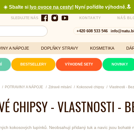
☀️ Sbalte si
lyo ovoce na cesty
!
Nyní pořídíte výhodně.🔝
SLEDUJTE NÁS
KONTAKTY
NÁŠ BL
+420 608 533 546
info@natu.b
INY A NÁPOJE
DOPLŇKY STRAVY
KOSMETIKA
DÁ
Í
BESTSELLERY
VÝHODNÉ SETY
NOVINKY
Cereálie a vločky
POTRAVINY A NÁPOJE
Zdravé mlsání
Kokosové chipsy
Vlastnosti - Be
É CHIPSY - VLASTNOSTI - B
xtrakty
ch kokosových lupínků. Neobsahují přidaný tuk a navíc jsou bohaté na 