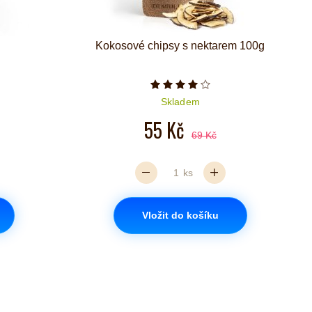
Kokosové chipsy s nektarem 100g
iček je 5 z 5
Počet hvězdiček je 4 z 5
Skladem
55 Kč
69 Kč
ks
Vložit do košíku