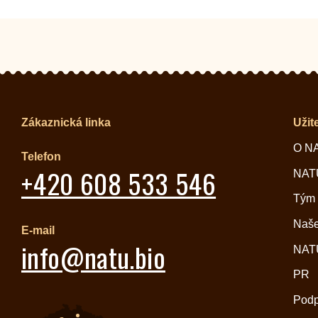
Zákaznická linka
Užit
O N
Telefon
+420 608 533 546
NATU
Tým
Naše
E-mail
info@natu.bio
NATU
PR
Pod