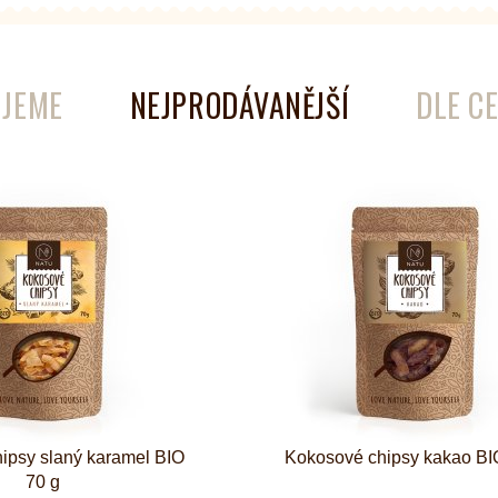
JEME
NEJPRODÁVANĚJŠÍ
DLE C
é
Láhve
Kokosové nádobí
ipsy slaný karamel BIO
Kokosové chipsy kakao BI
70 g