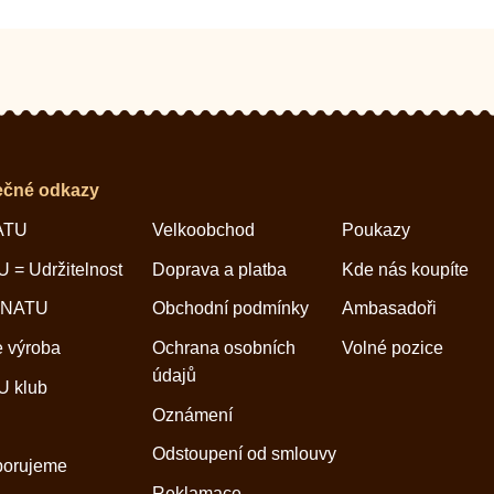
ečné odkazy
ATU
Velkoobchod
Poukazy
 = Udržitelnost
Doprava a platba
Kde nás koupíte
 NATU
Obchodní podmínky
Ambasadoři
 výroba
Ochrana osobních
Volné pozice
údajů
 klub
Oznámení
Odstoupení od smlouvy
porujeme
Reklamace