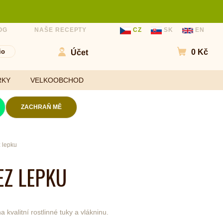
OG
NAŠE RECEPTY
CZ
SK
EN
io
0 Kč
Účet
Přejít do
RKY
VELKOOBCHOD
ZACHRAŇ MĚ
Kokosové chipsy
z lepku
(aktuální)
Mouky
Slané chipsy a
EZ LEPKU
ořechy
Sladidla
Ovocné kuličky a
Koření a
chipsy
ochucovadla
Čokolády
kvalitní rostlinné tuky a vlákninu.
Bezlepkové tyčinky