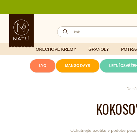
OŘECHOVÉ KRÉMY
GRANOLY
POTRAV
LYO
MANGO DAYS
LETNÍ OSVĚŽEN
Lyofilizovaná
Domů
zelenina
Ghí
Vitaminy
KOKOSOV
Sušené ovoce
Džemy
Minerály
NATU mixy
Přírodní e
Ořechy a semínka
Ochutnejte exotiku v podobě pečený