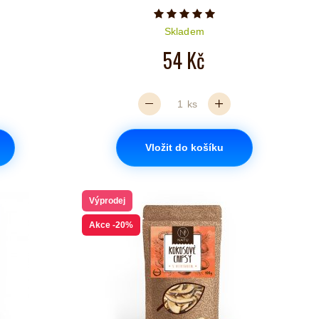
iček je 5 z 5
Počet hvězdiček je 5 z 5
Skladem
54 Kč
ks
Vložit do košíku
Výprodej
Akce
-20%