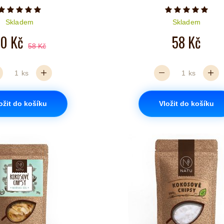
Počet hvězdiček je 5 z 5
Počet hvězd
Skladem
Skladem
0 Kč
58 Kč
58 Kč
ks
ks
ožit do košíku
Vložit do košíku