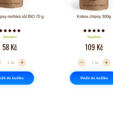
psy mořská sůl BIO 70 g
Kokos chipsy 300g
Počet hvězdiček je 5 z 5
Počet hvězd
Skladem
Skladem
58 Kč
109 Kč
ks
ks
ožit do košíku
Vložit do košíku