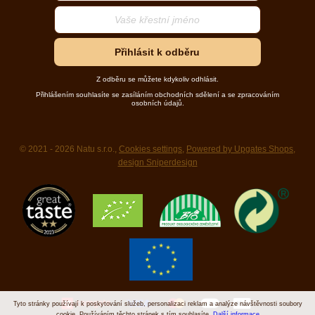
Přihlásit k odběru
Z odběru se můžete kdykoliv odhlásit.
Přihlášením souhlasíte se zasíláním obchodních sdělení a se zpracováním
osobních údajů.
© 2021 - 2026 Natu s.r.o.,
Cookies settings
,
Powered by Upgates Shops
,
design Sniperdesign
Tyto stránky používají k poskytování služeb, personalizaci reklam a analýze návštěvnosti soubory
cookie. Používáním těchto stránek s tím souhlasíte.
Další informace