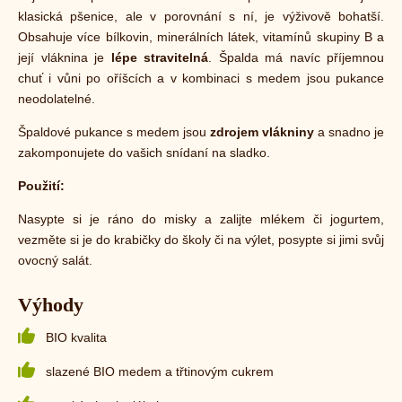
klasická pšenice, ale v porovnání s ní, je výživově bohatší.
Obsahuje více bílkovin, minerálních látek, vitamínů skupiny B a
její vláknina je
lépe stravitelná
. Špalda má navíc příjemnou
chuť i vůni po oříšcích a v kombinaci s medem jsou pukance
neodolatelné.
Špaldové pukance s medem jsou
zdrojem vlákniny
a snadno je
zakomponujete do vašich snídaní na sladko.
Použití:
Nasypte si je ráno do misky a zalijte mlékem či jogurtem,
vezměte si je do krabičky do školy či na výlet, posypte si jimi svůj
ovocný salát.
Výhody
BIO kvalita
slazené BIO medem a třtinovým cukrem