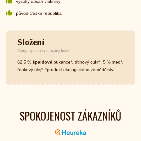
vysoký obsah vlákniny
původ Česká republika
Složení
Alergeny jsou vyznačeny tučně
62,5 %
špaldové
pukance*, třtinový cukr*, 5 % med*,
řepkový olej*. *produkt ekologického zemědělství
SPOKOJENOST ZÁKAZNÍKŮ