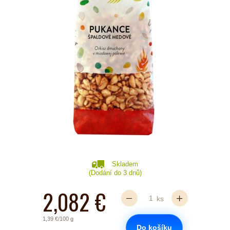
Skladem
(Dodání do 3 dnů)
2,082 €
ks
1,39 €/100 g
Do košíku