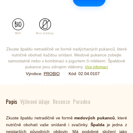
BIO
Bez laktózy
Zkuste špaldu netradičně ve formě nadýchaných pukanců, které
nutričně obohatí každou snídani. Medové pukance zobejte
samostatně nebo v kombinaci s jogurtem či mlékem. Špaldové
pukance jsou zdrojem vlákniny.
Více informací
Výrobce:
PROBIO
Kód:
02.04.0107
Popis
Výživové údaje
Recenze
Poradna
Zkuste špaldu netradičně ve formě
medových pukanců
, které
nutričně obohatí vaše snídaně i svačinky.
Špalda
je jedna z
nejstarších původních obilovin. Má podobné složení jako