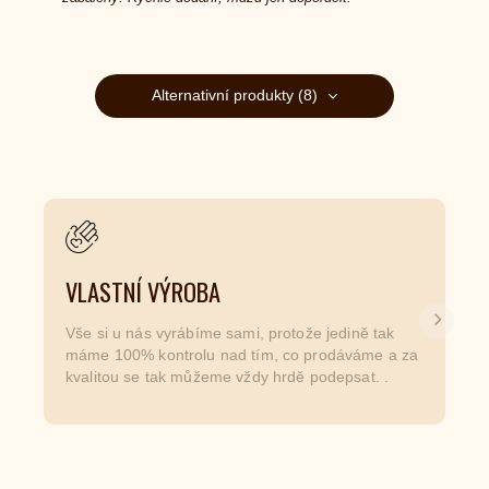
Alternativní produkty (8)
VLASTNÍ VÝROBA
Další
Vše si u nás vyrábíme sami, protože jedině tak
máme 100% kontrolu nad tím, co prodáváme a za
kvalitou se tak můžeme vždy hrdě podepsat. .