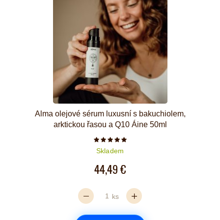
Alma olejové sérum luxusní s bakuchiolem,
arktickou řasou a Q10 Áine 50ml
Počet hvězdiček je 5 z 5
Skladem
44,49 €
ks