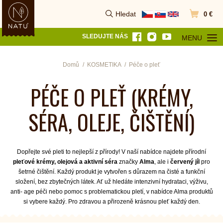
Hledat
0 €
Vyhledat
Přejít do k
SLEDUJTE NÁS
MENU
OTEVŘÍT MEN
Domů
KOSMETIKA
Péče o pleť
PÉČE O PLEŤ (KRÉMY,
SÉRA, OLEJE, ČIŠTĚNÍ)
Dopřejte své pleti to nejlepší z přírody! V naší nabídce najdete přírodní
pleťové krémy, olejová a aktivní séra
značky
Alma
, ale i
červený jíl
pro
šetrné čištění. Každý produkt je vytvořen s důrazem na čisté a funkční
složení, bez zbytečných látek. Ať už hledáte intenzivní hydrataci, výživu,
anti- age péči nebo pomoc s problematickou pletí, v nabídce Alma produktů
si vybere každý. Pro zdravou a přirozeně krásnou pleť každý den.