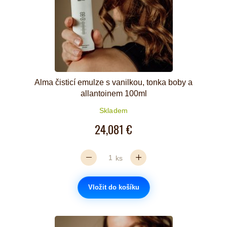
Alma čisticí emulze s vanilkou, tonka boby a
allantoinem 100ml
Skladem
24,081 €
ks
Vložit do košíku