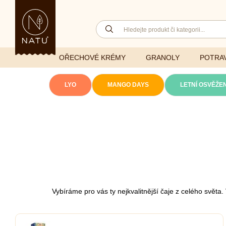
OŘECHOVÉ KRÉMY
GRANOLY
POTRAV
LYO
MANGO DAYS
LETNÍ OSVĚŽEN
Lyofilizovaná
zelenina
Ghí
Vitaminy
Sušené ovoce
Džemy
Minerály
NATU mixy
Přírodní e
Ořechy a semínka
Vybíráme pro vás ty nejkvalitnější čaje z celého svět