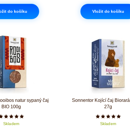
ožit do košíku
Vložit do košíku
ooibos natur sypaný čaj
Sonnentor Kojící čaj Biorará
BIO 100g
27g
Počet hvězdiček je 5 z 5
Počet hvězd
Skladem
Skladem