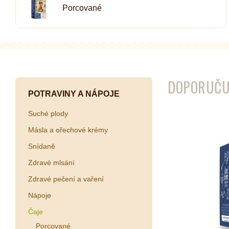
Porcované
Kombuchy
Porcovan
Energetické nápoje
Sypané
Superfood shoty
Kokosové nápoje
DOPORUČU
Ostatní nápoje
POTRAVINY A NÁPOJE
Suché plody
Másla a ořechové krémy
Snídaně
Zdravé mlsání
Zdravé pečení a vaření
Nápoje
Čaje
Porcované