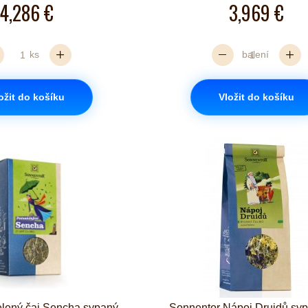
4,286 €
3,969 €
ks
balení
ožit do košíku
Vložit do košíku
lený čaj Sencha sypaný
Sonnentor Nápoj Druidů syp