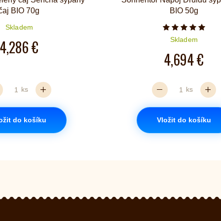
čaj BIO 70g
BIO 50g
Skladem
Počet hvězd
Skladem
4,286 €
4,694 €
ks
ks
ožit do košíku
Vložit do košíku