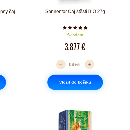
nný čaj
Sonnentor Čaj štěstí BIO 27g
iček je 5 z 5
Počet hvězdiček je 5 z 5
Skladem
3,877 €
balení
Vložit do košíku