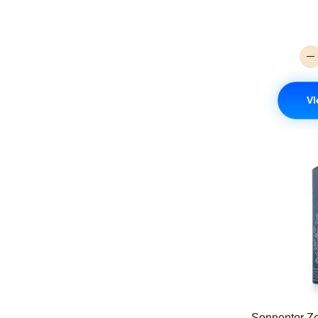
Vl
Sonnentor Ze