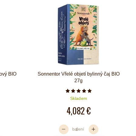
nový BIO
Sonnentor Vřelé objetí bylinný čaj BIO
27g
iček je 5 z 5
Počet hvězdiček je 5 z 5
Skladem
4,082 €
balení