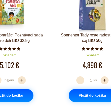
orarášci Poznávací sada
Sonnentor Tady roste radost
pro děti BIO 32,8g
čaj BIO 50g
Počet hvězdiček je 5 z 5
Počet hvězd
Skladem
Skladem
5,102 €
4,898 €
balení
ks
ožit do košíku
Vložit do košíku