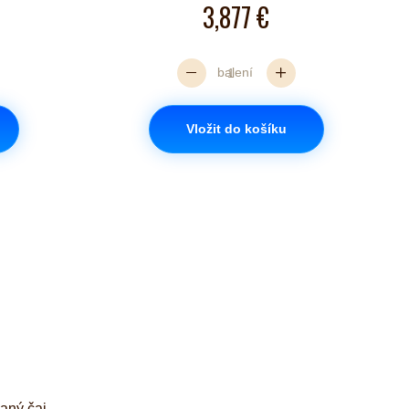
3,877 €
balení
Vložit do košíku
aný čaj