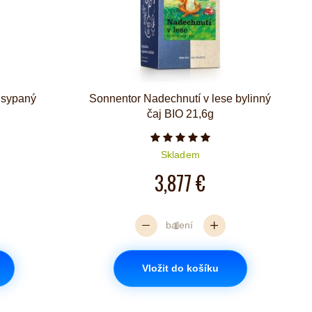
 sypaný
Sonnentor Nadechnutí v lese bylinný
čaj BIO 21,6g
iček je 5 z 5
Počet hvězdiček je 5 z 5
Skladem
3,877 €
balení
Vložit do košíku