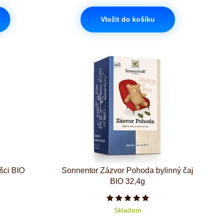
Vložit do košíku
šci BIO
Sonnentor Zázvor Pohoda bylinný čaj
BIO 32,4g
iček je 5 z 5
Počet hvězdiček je 5 z 5
Skladem