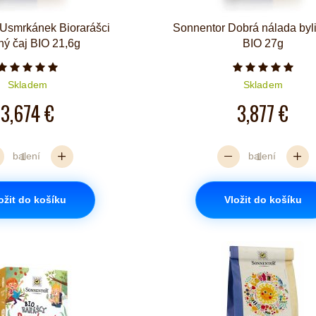
Usmrkánek Biorarášci
Sonnentor Dobrá nálada byli
ný čaj BIO 21,6g
BIO 27g
Počet hvězdiček je 5 z 5
Počet hvězd
Skladem
Skladem
3,674 €
3,877 €
balení
balení
ožit do košíku
Vložit do košíku