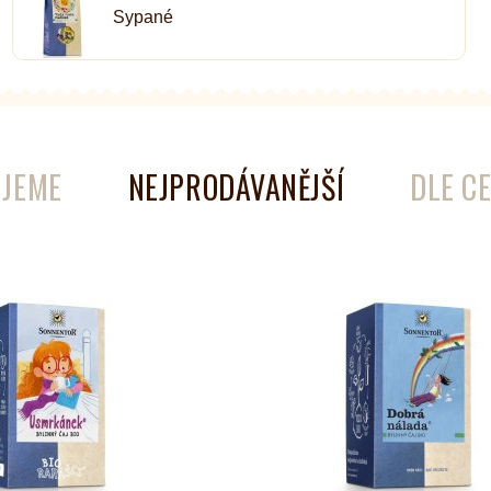
Sypané
é
Láhve
Kokosové nádobí
JEME
NEJPRODÁVANĚJŠÍ
DLE C