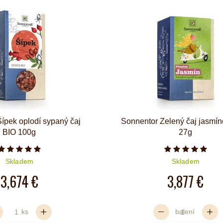
ípek oplodí sypaný čaj
Sonnentor Zelený čaj jasmí
BIO 100g
27g
Počet hvězdiček je 5 z 5
Počet hvězd
Skladem
Skladem
3,674 €
3,877 €
ks
balení