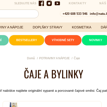
SLEDUJTE NÁS
KONTAKTY
NÁŠ
+420 608 533 546
info@natu.
INY A NÁPOJE
DOPLŇKY STRAVY
KOSMETIKA
DÁ
Í
BESTSELLERY
VÝHODNÉ SETY
NOVINKY
Cereálie a vločky
Domů
POTRAVINY A NÁPOJE
Čaje
ČAJE A BYLINKY
xtrakty
a. V nabídce najdete originální sypané a porcované čajové směsi. Čaj p