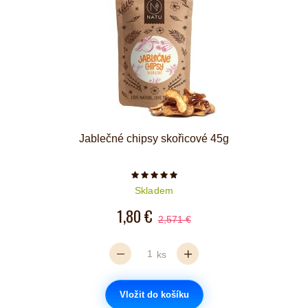
Jablečné chipsy skořicové 45g
Počet hvězdiček je 5 z 5
Skladem
1,80 €
2,571 €
ks
Vložit do košíku