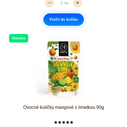
ks
Vložit do košíku
Novinka
Ovocné kuličky mangové s limetkou 90g
Počet hvězdiček je 5 z 5