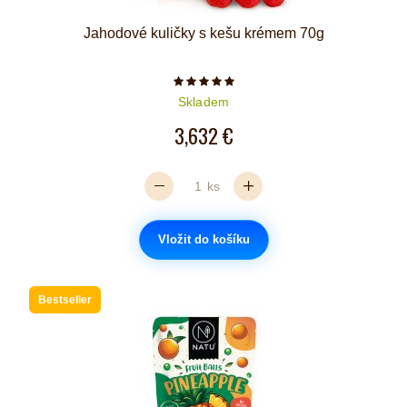
Jahodové kuličky s kešu krémem 70g
Počet hvězdiček je 5 z 5
Skladem
3,632 €
ks
Vložit do košíku
Bestseller