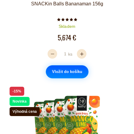
SNACKin Balls Bananaman 156g
Počet hvězdiček je 5 z 5
Skladem
5,674 €
ks
Vložit do košíku
-15%
Novinka
Výhodná cena