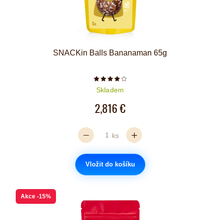
SNACKin Balls Bananaman 65g
Počet hvězdiček je 4 z 5
Skladem
2,816 €
ks
Vložit do košíku
Akce
-15%