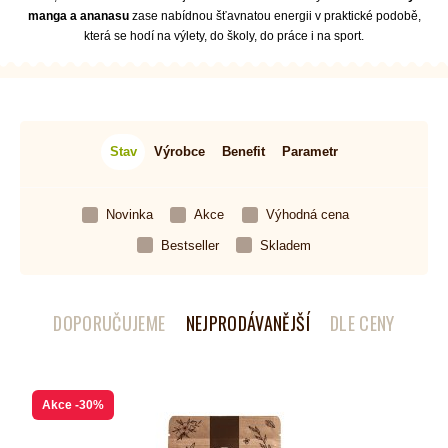
manga a ananasu
zase nabídnou šťavnatou energii v praktické podobě,
která se hodí na výlety, do školy, do práce i na sport.
Stav
Výrobce
Benefit
Parametr
Novinka
Akce
Výhodná cena
Bestseller
Skladem
DOPORUČUJEME
NEJPRODÁVANĚJŠÍ
DLE CENY
Akce
-30%