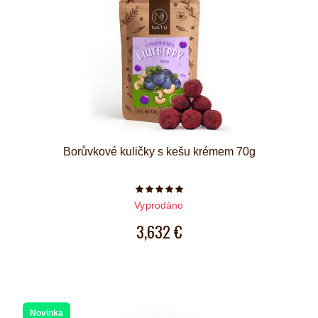
Borůvkové kuličky s kešu krémem 70g
Počet hvězdiček je 5 z 5
Vyprodáno
3,632 €
Novinka