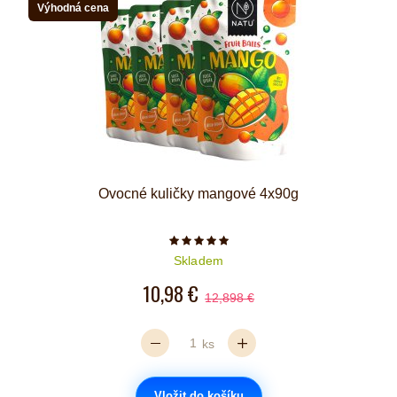
Výhodná cena
Ovocné kuličky mangové 4x90g
Počet hvězdiček je 5 z 5
Skladem
10,98 €
12,898 €
ks
Vložit do košíku