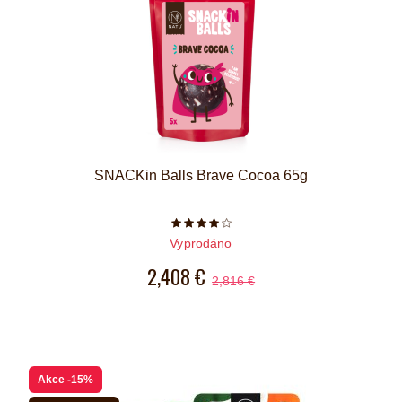
SNACKin Balls Brave Cocoa 65g
Počet hvězdiček je 4 z 5
Vyprodáno
2,408 €
2,816 €
Akce
-15%