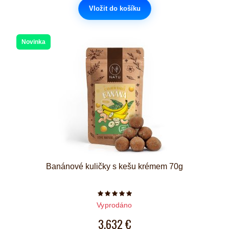
Vložit do košíku
Novinka
Banánové kuličky s kešu krémem 70g
Počet hvězdiček je 5 z 5
Vyprodáno
3,632 €