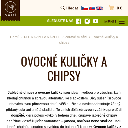
Hledat
0 €
Vyhledat
Přejít do k
SLEDUJTE NÁS
MENU
OTEVŘÍT MEN
Domů
POTRAVINY A NÁPOJE
Zdravé mlsání
Ovocné kuličky a
chipsy
OVOCNÉ KULIČKY A
CHIPSY
Jablečné chipsy a ovocné kuličky
jsou ideální volbou pro všechny, kteří
hledají chutnou a zdravou alternativu ke sladkostem. Díky sušení si ovoce
uchovává svou přirozenou chuť i většinu živin a navíc neobsahuje žádný
přidaný cukr ani umělá sladidla. To z nich dělá
zdravou svačinku pro děti i
dospělé
, která potěší kdykoliv během dne.
Křupavé
jablečné chipsy
nabízíme v osvěžujících variantách –
jahoda, borůvka nebo skořice
. Jsou
lehké, chutné a snadno se vejdou do batohu či kabelky.
Ovocné kuličky z