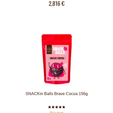
2,816 €
SNACKin Balls Brave Cocoa 156g
Počet hvězdiček je 5 z 5
Skladem