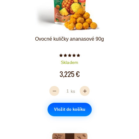
Ovocné kuličky ananasové 90g
Počet hvězdiček je 5 z 5
Skladem
3,225 €
ks
Vložit do košíku