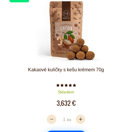
Kakaové kuličky s kešu krémem 70g
Počet hvězdiček je 5 z 5
Skladem
3,632 €
ks