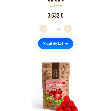
Počet hvězdiček je 5 z 5
Skladem
3,632 €
ks
Vložit do košíku