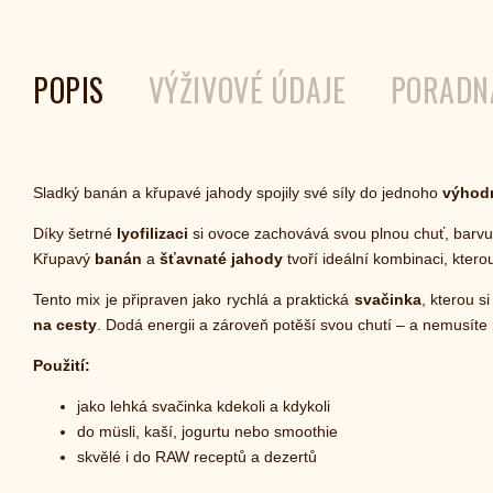
POPIS
VÝŽIVOVÉ ÚDAJE
PORADN
Sladký banán a křupavé jahody spojily své síly do jednoho
výhodn
Díky šetrné
lyofilizaci
si ovoce zachovává svou plnou chuť, barvu
Křupavý
banán
a
šťavnaté jahody
tvoří ideální kombinaci, kterou 
Tento mix je připraven jako rychlá a praktická
svačinka
, kterou s
na cesty
. Dodá energii a zároveň potěší svou chutí – a nemusíte 
Použití:
jako lehká svačinka kdekoli a kdykoli
do müsli, kaší, jogurtu nebo smoothie
skvělé i do RAW receptů a dezertů