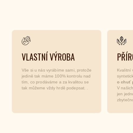
VLASTNÍ VÝROBA
PŘÍR
Vše si u nás vyrábíme sami, protože
Kvalitní
jedině tak máme 100% kontrolu nad
synteti
tím, co prodáváme a za kvalitou se
o chuť 
tak můžeme vždy hrdě podepsat. .
V našich
jen jedn
zbytečno