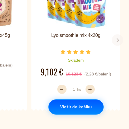
3x45g
Lyo smoothie mix 4x20g
Další
Počet hvězdiček je 5 z 5
Skladem
/balení)
9,102 €
10,123 €
(2,28 €/balení)
ks
Vložit do košíku