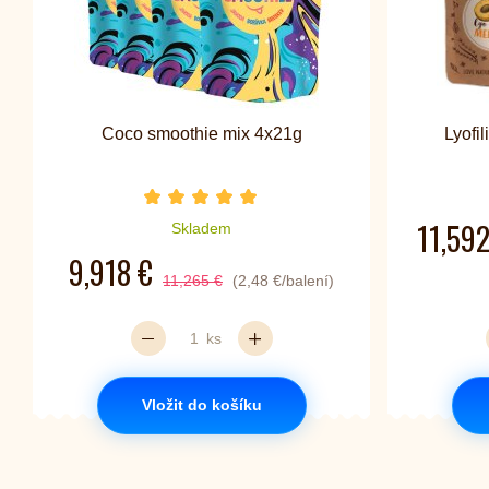
Coco smoothie mix 4x21g
Lyofi
Počet hvězdiček je 5 z 5
11,592
Skladem
9,918 €
11,265 €
(2,48 €/balení)
ks
Vložit do košíku