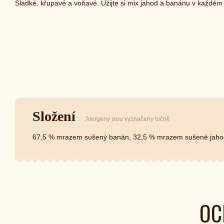
Sladké, křupavé a voňavé. Užijte si mix jahod a banánu v každé
Složení
Alergeny jsou vyznačeny tučně
67,5 % mrazem sušený banán, 32,5 % mrazem sušené jaho
OC