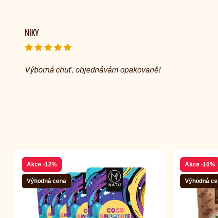
NIKY
Výborná chuť, objednávám opakovaně!
Akce
-12%
Akce
-10%
Výhodná cena
Výhodná ce