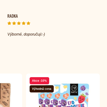
RADKA
Výborné, doporučuji:-)
Akce
-10%
Výhodná cena