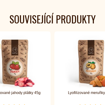
SOUVISEJÍCÍ PRODUKTY
izované jahody plátky 45g
Lyofilizované meruňky