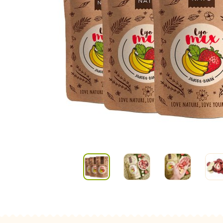
Kombuchy
Porcovan
Energetické nápoje
Sypané
Superfood shoty
Kokosové nápoje
Ostatní nápoje