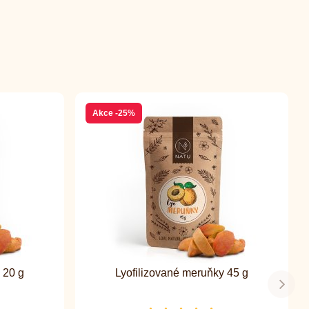
Akce
-25%
 20 g
Lyofilizované meruňky 45 g
Další