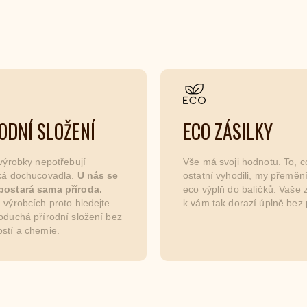
ODNÍ SLOŽENÍ
ECO ZÁSILKY
 výrobky nepotřebují
Vše má svoji hodnotu. To, c
cká dochucovadla.
U nás se
ostatní vyhodili, my přemě
postará sama příroda.
eco výplň do balíčků. Vaše z
 výrobcích proto hledejte
k vám tak dorazí úplně bez 
oduchá přírodní složení bez
stí a chemie.