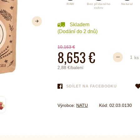
RAW
Bez přidaného
Natural
cukru
é
Láhve
Další
Skladem
Kokosové nádobí
(Dodání do 2 dnů)
10,163 €
8,653 €
ks
2,88 €/balení
SDÍLET NA FACEBOOKU
Výrobce:
NATU
Kód:
02.03.0130