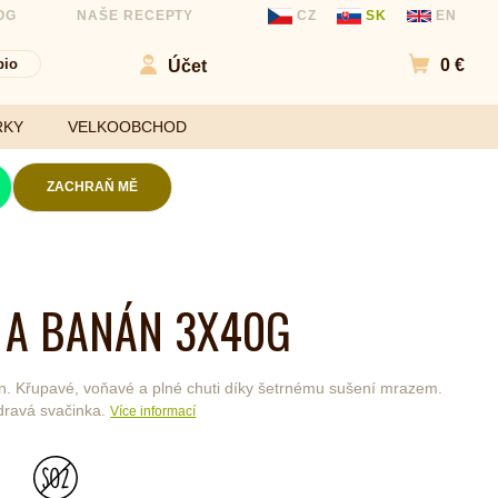
OG
NAŠE RECEPTY
CZ
SK
EN
bio
0 €
Účet
Přejít d
RKY
VELKOOBCHOD
ZACHRAŇ MĚ
Kokosové chipsy
Mouky
Slané chipsy a
 A BANÁN 3X40G
ořechy
Sladidla
Ovocné kuličky a
Koření a
chipsy
ochucovadla
n. Křupavé, voňavé a plné chuti díky šetrnému sušení mrazem.
Čokolády
zdravá svačinka.
Více informací
Bezlepkové tyčinky