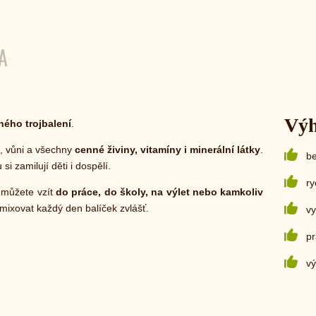
A
Vý
ého trojbalení
.
, vůni a všechny
cenné živiny, vitamíny i minerální látky
.
be
si zamilují děti i dospělí.
ry
i můžete vzít
do práce, do školy, na výlet nebo kamkoliv
mixovat každý den balíček zvlášť.
vy
pr
v