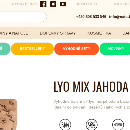
SLEDUJTE NÁS
KONTAKTY
NÁŠ BL
+420 608 533 546
info@natu.
INY A NÁPOJE
DOPLŇKY STRAVY
KOSMETIKA
DÁ
Í
BESTSELLERY
VÝHODNÉ SETY
NOVINKY
Cereálie a vločky
LYO MIX JAHODA
xtrakty
Výhodné balení 3× lyo mix jahoda a baná
Ideální do snídaní, dezertů i jako rychlá 