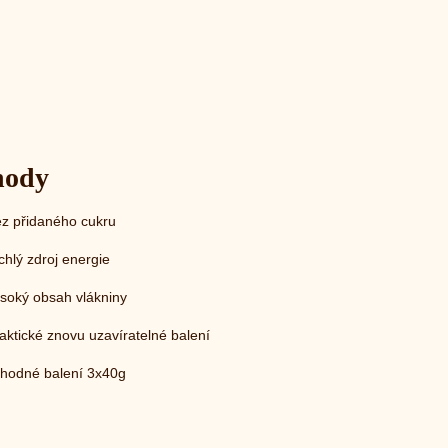
hody
z přidaného cukru
chlý zdroj energie
soký obsah vlákniny
aktické znovu uzavíratelné balení
ýhodné balení 3x40g