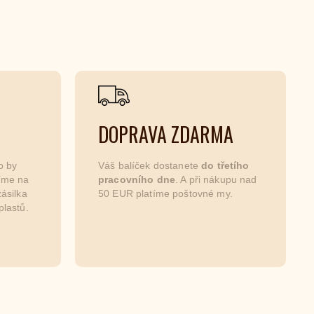
DOPRAVA ZDARMA
o by
Váš balíček dostanete
do třetího
níme na
pracovního dne
. A při nákupu nad
ásilka
50 EUR platíme poštovné my.
plastů.