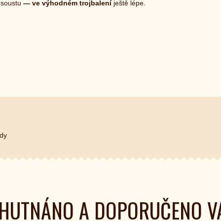
m soustu
— ve výhodném trojbalení
ještě lépe.
dy
HUTNÁNO A DOPORUČENO V