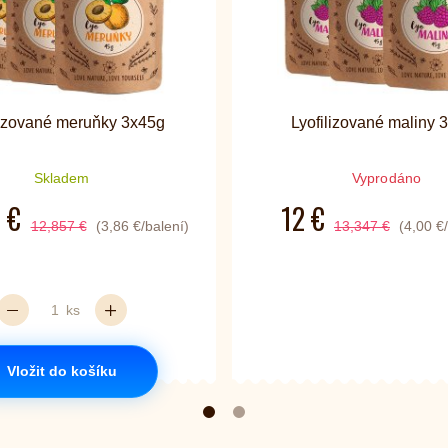
lizované meruňky 3x45g
Lyofilizované maliny 
Skladem
Vyprodáno
 €
12 €
12,857 €
(3,86 €/balení)
13,347 €
(4,00 €
ks
Vložit do košíku