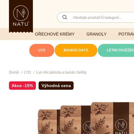
OŘECHOVÉ KRÉMY
GRANOLY
POTRAV
LYO
MANGO DAYS
LETNÍ OSVĚŽEN
Domů
LYO
Lyo mix jahoda a banán 3x40g
Lyofilizovaná
zelenina
Ghí
Vitaminy
Akce
-15%
Výhodná cena
Sušené ovoce
Džemy
Minerály
NATU mixy
Přírodní e
Ořechy a semínka