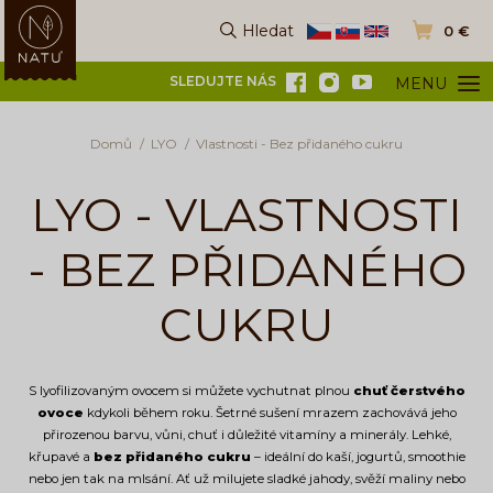
Hledat
0 €
Vyhledat
Přejít do k
SLEDUJTE NÁS
MENU
OTEVŘÍT ME
Domů
LYO
Vlastnosti - Bez přidaného cukru
LYO - VLASTNOSTI
- BEZ PŘIDANÉHO
CUKRU
S lyofilizovaným ovocem si můžete vychutnat plnou
chuť čerstvého
ovoce
kdykoli během roku. Šetrné sušení mrazem zachovává jeho
přirozenou barvu, vůni, chuť i důležité vitamíny a minerály. Lehké,
křupavé a
bez přidaného cukru
– ideální do kaší, jogurtů, smoothie
nebo jen tak na mlsání. Ať už milujete sladké jahody, svěží maliny nebo