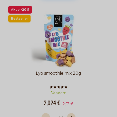
Akce
-20%
Bestseller
Lyo smoothie mix 20g
Počet hvězdiček je 5 z 5
Skladem
2,024 €
2,53 €