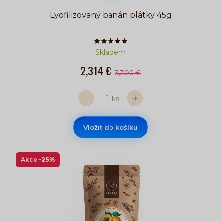
Lyofilizovaný banán plátky 45g
Počet hvězdiček je 5 z 5
Skladem
2,314 €
3,306 €
ks
Vložit do košíku
Akce
-25%