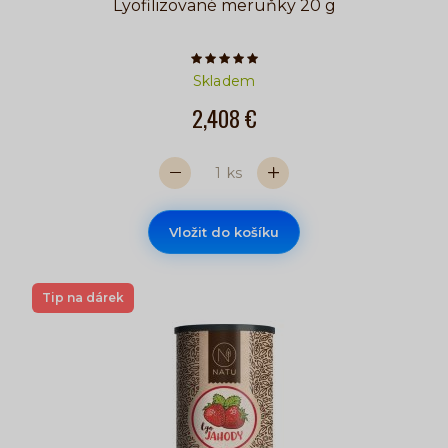
Lyofilizované meruňky 20 g
Počet hvězdiček je 5 z 5
Skladem
2,408 €
ks
Vložit do košíku
Tip na dárek