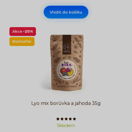
Vložit do košíku
Akce
-20%
Bestseller
Lyo mix borůvka a jahoda 35g
Počet hvězdiček je 5 z 5
Skladem