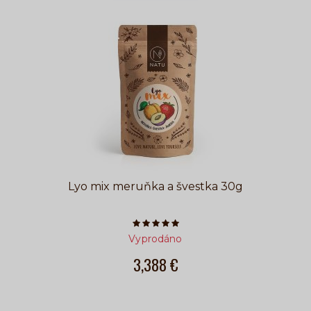
Lyo mix meruňka a švestka 30g
Počet hvězdiček je 5 z 5
Vyprodáno
3,388 €