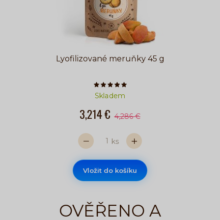
Lyofilizované meruňky 45 g
Počet hvězdiček je 5 z 5
Skladem
3,214 €
4,286 €
ks
Vložit do košíku
OVĚŘENO A