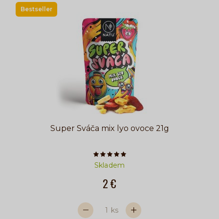
Bestseller
Super Sváča mix lyo ovoce 21g
Počet hvězdiček je 5 z 5
Skladem
2 €
ks