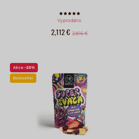
Počet hvězdiček je 5 z 5
Vyprodáno
2,112 €
2,816 €
Akce
-20%
Bestseller