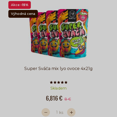
Akce
-15%
Výhodná cena
Super Sváča mix lyo ovoce 4x21g
Počet hvězdiček je 5 z 5
Skladem
6,816 €
8 €
ks