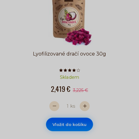
Lyofilizované dračí ovoce 30g
Počet hvězdiček je 4 z 5
Skladem
2,419 €
3,225 €
ks
Vložit do košíku