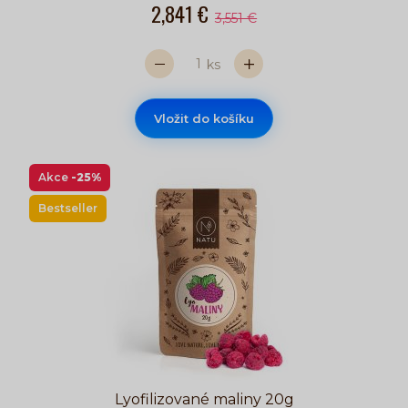
2,841 €
3,551 €
ks
Vložit do košíku
Akce
-25%
Bestseller
Lyofilizované maliny 20g