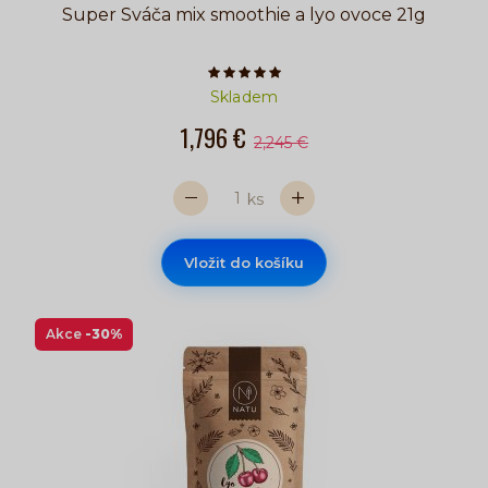
Super Sváča mix smoothie a lyo ovoce 21g
Počet hvězdiček je 5 z 5
Skladem
1,796 €
2,245 €
ks
Vložit do košíku
Akce
-30%