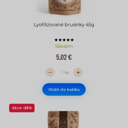
Lyofilizované brusinky 45g
Počet hvězdiček je 5 z 5
Skladem
5,02 €
ks
Vložit do košíku
Akce
-25%