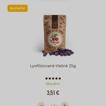
Bestseller
Lyofilizované třešně 25g
Počet hvězdiček je 5 z 5
Skladem
3,51 €
ks