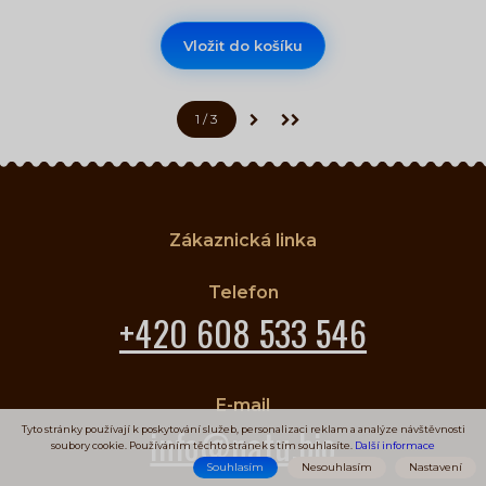
Vložit do košíku
1
/ 3
(aktuální)
Další stránka
Poslední stránka
Zákaznická linka
Telefon
+420 608 533 546
E-mail
info@natu.bio
Tyto stránky používají k poskytování služeb, personalizaci reklam a analýze návštěvnosti
soubory cookie. Používáním těchto stránek s tím souhlasíte.
Další informace
Souhlasím
Nesouhlasím
Nastavení