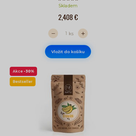
Počet hvězdiček je 5 z 5
Skladem
2,408 €
ks
Vložit do košíku
Akce
-30%
Bestseller