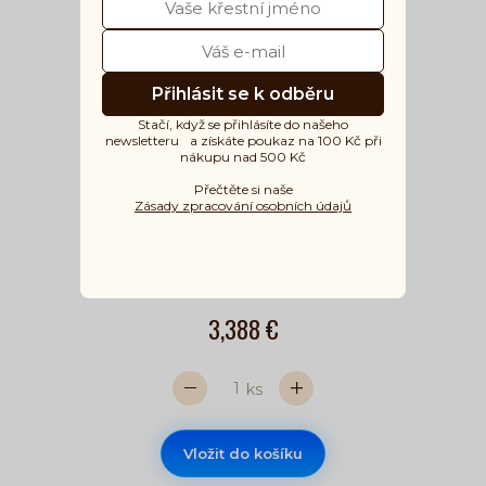
Přihlásit se k odběru
Stačí, když se přihlásíte do našeho
newsletteru a získáte poukaz na 100 Kč při
nákupu nad 500 Kč
Přečtěte si naše
Lyo mix jahoda a banán 40g
Zásady zpracování osobních údajů
Počet hvězdiček je 5 z 5
Skladem
3,388 €
ks
Vložit do košíku