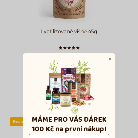
Lyofilizované višně 45g
Počet hvězdiček je 5 z 5
Skladem
×
2,657 €
3,796 €
ks
Vložit do košíku
MÁME PRO VÁS DÁREK
Bestseller
100 Kč
na první nákup!