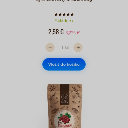
Počet hvězdiček je 5 z 5
Skladem
2,58 €
3,225 €
ks
Vložit do košíku