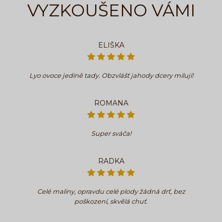
VYZKOUŠENO VÁMI
ELIŠKA
Lyo ovoce jedině tady. Obzvlášť jahody dcery milují!
ROMANA
Super sváča!
RADKA
Celé maliny, opravdu celé plody žádná drť, bez
poškození, skvělá chuť.