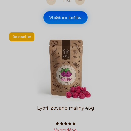
ks
Vložit do košíku
Bestseller
Lyofilizované maliny 45g
Počet hvězdiček je 5 z 5
Vyprodáno