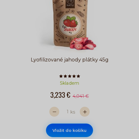
Lyofilizované jahody plátky 45g
Počet hvězdiček je 5 z 5
Skladem
3,233 €
4,041 €
ks
Vložit do košíku