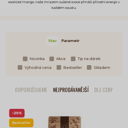
exotické mango, naše mrazem sušené ovoce přináší přírodní energii v
každém soustu.
Stav
Parametr
Novinka
Akce
Tip na dárek
Výhodná cena
Bestseller
Skladem
DOPORUČUJEME
NEJPRODÁVANĚJŠÍ
DLE CENY
-20%
Bestseller