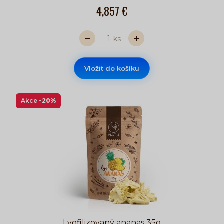
4,857 €
ks
Vložit do košíku
Akce
-20%
Lyofilizovaný ananas 35g