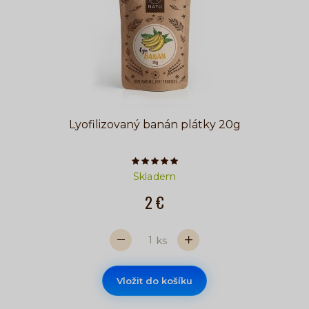
Lyofilizovaný banán plátky 20g
Počet hvězdiček je 5 z 5
Skladem
2 €
ks
Vložit do košíku