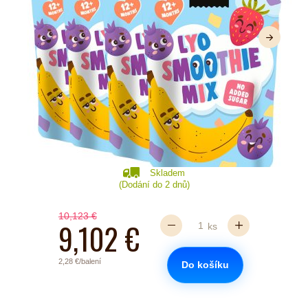
Další
Skladem
(Dodání do 2 dnů)
10,123 €
9,102 €
ks
2,28 €/balení
Do košíku