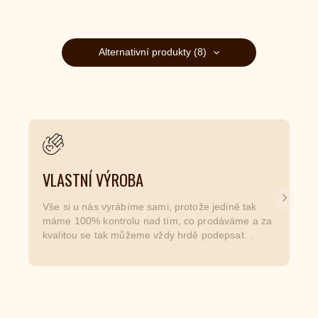
Alternativní produkty (8)
VLASTNÍ VÝROBA
Další
Vše si u nás vyrábíme sami, protože jedině tak
máme 100% kontrolu nad tím, co prodáváme a za
kvalitou se tak můžeme vždy hrdě podepsat. .