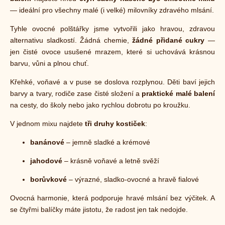
— ideální pro všechny malé (i velké) milovníky zdravého mlsání.
Tyhle ovocné polštářky jsme vytvořili jako hravou, zdravou
alternativu sladkostí. Žádná chemie,
žádné přidané cukry
—
jen čisté ovoce usušené mrazem, které si uchovává krásnou
barvu, vůni a plnou chuť.
Křehké, voňavé a v puse se doslova rozplynou. Děti baví jejich
barvy a tvary, rodiče zase čisté složení a
praktické malé balení
na cesty, do školy nebo jako rychlou dobrotu po kroužku.
V jednom mixu najdete
tři druhy kostiček
:
banánové
– jemně sladké a krémové
jahodové
– krásně voňavé a letně svěží
borůvkové
– výrazné, sladko-ovocné a hravě fialové
Ovocná harmonie, která podporuje hravé mlsání bez výčitek. A
se čtyřmi balíčky máte jistotu, že radost jen tak nedojde.