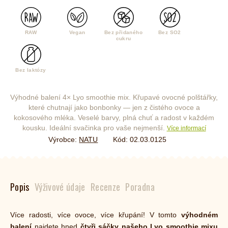
RAW
Vegan
Bez přidaného
Bez SO2
cukru
Bez laktózy
Výhodné balení 4× Lyo smoothie mix. Křupavé ovocné polštářky,
které chutnají jako bonbonky — jen z čistého ovoce a
kokosového mléka. Veselé barvy, plná chuť a radost v každém
kousku. Ideální svačinka pro vaše nejmenší.
Více informací
Výrobce:
NATU
Kód:
02.03.0125
Popis
Výživové údaje
Recenze
Poradna
Více radosti, více ovoce, více křupání! V tomto
výhodném
balení
najdete hned
čtyři sáčky našeho Lyo smoothie mixu