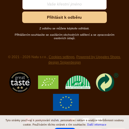
Přihlásit k odběru
Z odběru se můžete kdykoliv odhlásit.
Přihlášením souhlasíte se zasíláním obchodních sdělení a se zpracováním
osobních údajů.
© 2021 - 2026 Natu s.r.o.,
Cookies settings
,
Powered by Upgates Shops
,
design Sniperdesign
Tyto stránky používají k poskytování služeb, personalizaci reklam a analýze návštěvnosti soubory
cookie. Používáním těchto stránek s tím souhlasíte.
Další informace