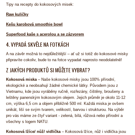
Tipy na recepty do kokosových misek:
Raw kuličky
Kešu karobová smoothie bowl
Superfood kaše s acerolou a se zázvorem
4. VYPADÁ SKVĚLE NA FOTKÁCH
A na závěr možná to nejdůležitější – ať už si totiž do kokosové misky
připravíte cokoliv, bude to na fotce vypadat naprosto neodolatelně!
Z JAKÝCH PRODUKTŮ SI MŮŽETE VYBRAT?
Kokosová miska
– Naše kokosové misky jsou 100% přírodní,
ekologické a neobsahují žádné chemické látky. Původem jsou z
Vietnamu, kde jsou vyráběny ručně, rozřezány, čištěny, broušeny a
leštěny panenským kokosovým olejem. Jejich průměr je okolo 11-12
cm, výška 6,5 cm a objem přibližně 500 ml. Každá miska je ovšem
unikát, liší se svým tvarem, velikostí, barvou i strukturou. Na výběr
pro vás máme ze čtyř variant - zelená, bílá, růžová nebo přírodní a
všechny s logem NATU.
Kokosová lžíce/ nůž/ vidlička
– Kokosová lžíce, nůž i vidlička jsou