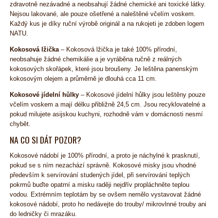
zdravotně nezávadné a neobsahují žádné chemické ani toxické látky.
Nejsou lakované, ale pouze ošetřené a naleštěné včelím voskem.
Každý kus je díky ruční výrobě originál a na rukojeti je zdoben logem
NATU.
Kokosová lžička
– Kokosová lžička je také 100% přírodní,
neobsahuje žádné chemikálie a je vyráběna ručně z reálných
kokosových skořápek, které jsou broušeny. Je leštěna panenským
kokosovým olejem a průměrně je dlouhá cca 11 cm.
Kokosové jídelní hůlky
– Kokosové jídelní hůlky jsou leštěny pouze
včelím voskem a mají délku přibližně 24,5 cm. Jsou recyklovatelné a
pokud milujete asijskou kuchyni, rozhodně vám v domácnosti nesmí
chybět.
NA CO SI DÁT POZOR?
Kokosové nádobí je 100% přírodní, a proto je náchylné k prasknutí,
pokud se s ním nezachází správně. Kokosové misky jsou vhodné
především k servírování studených jídel, při servírování teplých
pokrmů buďte opatrní a misku raději nejdřív propláchněte teplou
vodou. Extrémním teplotám by se ovšem nemělo vystavovat žádné
kokosové nádobí, proto ho nedávejte do trouby/ mikrovlnné trouby ani
do ledničky či mrazáku.