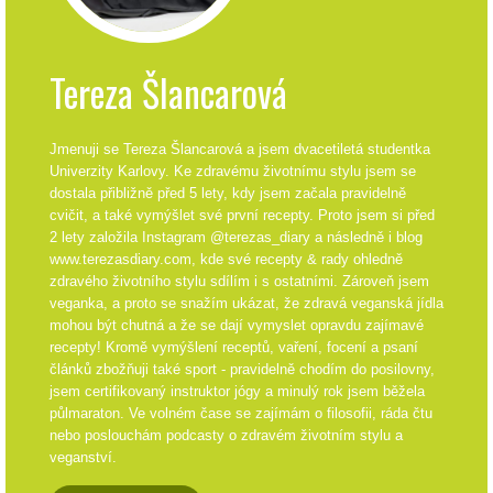
Tereza Šlancarová
Jmenuji se Tereza Šlancarová a jsem dvacetiletá studentka
Univerzity Karlovy. Ke zdravému životnímu stylu jsem se
dostala přibližně před 5 lety, kdy jsem začala pravidelně
cvičit, a také vymýšlet své první recepty. Proto jsem si před
2 lety založila Instagram @terezas_diary a následně i blog
www.terezasdiary.com, kde své recepty & rady ohledně
zdravého životního stylu sdílím i s ostatními. Zároveň jsem
veganka, a proto se snažím ukázat, že zdravá veganská jídla
mohou být chutná a že se dají vymyslet opravdu zajímavé
recepty! Kromě vymýšlení receptů, vaření, focení a psaní
článků zbožňuji také sport - pravidelně chodím do posilovny,
jsem certifikovaný instruktor jógy a minulý rok jsem běžela
půlmaraton. Ve volném čase se zajímám o filosofii, ráda čtu
nebo poslouchám podcasty o zdravém životním stylu a
veganství.