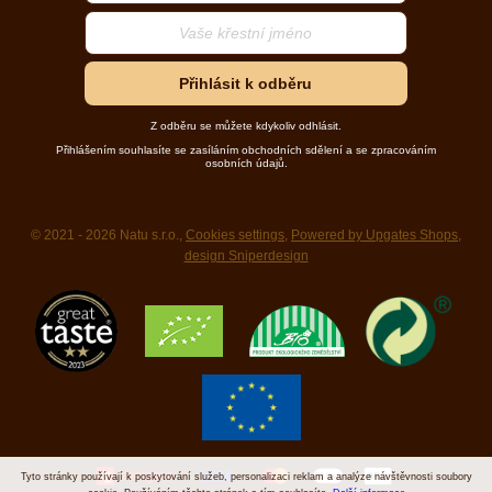
Přihlásit k odběru
Z odběru se můžete kdykoliv odhlásit.
Přihlášením souhlasíte se zasíláním obchodních sdělení a se zpracováním
osobních údajů.
© 2021 - 2026 Natu s.r.o.,
Cookies settings
,
Powered by Upgates Shops
,
design Sniperdesign
Tyto stránky používají k poskytování služeb, personalizaci reklam a analýze návštěvnosti soubory