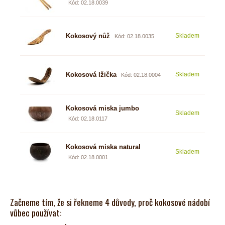
Kód: 02.18.0039
Kokosový nůž
Skladem
1,88
Kód: 02.18.0035
Kokosová lžička
Skladem
1,31
Kód: 02.18.0004
Kokosová miska jumbo
Skladem
6,24
Kód: 02.18.0117
Kokosová miska natural
Skladem
5,91
Kód: 02.18.0001
Začneme tím, že si řekneme 4 důvody, proč kokosové nádobí
vůbec používat: