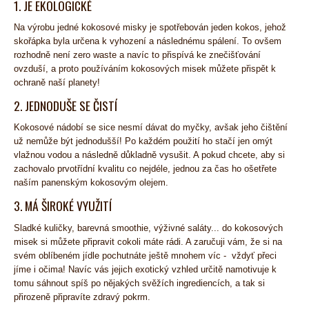
1. JE EKOLOGICKÉ
Na výrobu jedné kokosové misky je spotřebován jeden kokos, jehož
skořápka byla určena k vyhození a následnému spálení. To ovšem
rozhodně není zero waste a navíc to přispívá ke znečišťování
ovzduší, a proto používáním kokosových misek můžete přispět k
ochraně naší planety!
2. JEDNODUŠE SE ČISTÍ
Kokosové nádobí se sice nesmí dávat do myčky, avšak jeho čištění
už nemůže být jednodušší! Po každém použití ho stačí jen omýt
vlažnou vodou a následně důkladně vysušit. A pokud chcete, aby si
zachovalo prvotřídní kvalitu co nejdéle, jednou za čas ho ošetřete
naším panenským kokosovým olejem.
3. MÁ ŠIROKÉ VYUŽITÍ
Sladké kuličky, barevná smoothie, výživné saláty... do kokosových
misek si můžete připravit cokoli máte rádi. A zaručuji vám, že si na
svém oblíbeném jídle pochutnáte ještě mnohem víc - vždyť přeci
jíme i očima! Navíc vás jejich exotický vzhled určitě namotivuje k
tomu sáhnout spíš po nějakých svěžích ingrediencích, a tak si
přirozeně připravíte zdravý pokrm.