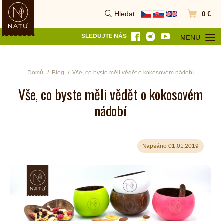
Hledat
0 €
Vyhledat
Přejít do k
SLEDUJTE NÁS
MENU
OTEVŘÍT MEN
Domů
Blog
Vše, co byste měli vědět o kokosovém nádobí
Vše, co byste měli vědět o kokosovém
nádobí
Napsáno 01.01.2019