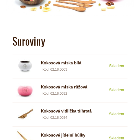
Suroviny
Kokosová miska bílá
Skladem
5,90
Kód: 02.18.0003
Kokosová miska růžová
Skladem
5,90
Kód: 02.18.0032
Kokosová vidlička tříhrotá
Skladem
1,88
Kód: 02.18.0034
Kokosové jídelní hůlky
Skladem
2,05