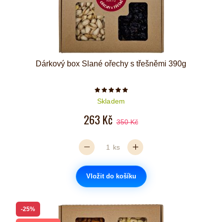
Dárkový box Slané ořechy s třešněmi 390g
Počet hvězdiček je 5 z 5
Skladem
263 Kč
350 Kč
ks
Vložit do košíku
-25%