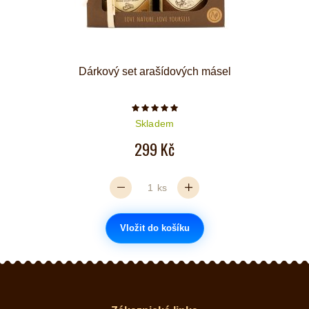
Dárkový set arašídových másel
Počet hvězdiček je 5 z 5
Skladem
299 Kč
ks
Vložit do košíku