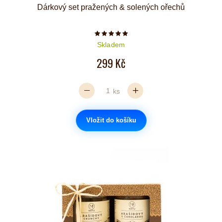
Dárkový set pražených & solených ořechů
Počet hvězdiček je 5 z 5
Skladem
299 Kč
ks
Vložit do košíku