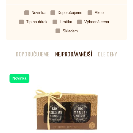
Novinka
Doporučujeme
Akce
Tip na dárek
Limitka
Výhodná cena
Skladem
DOPORUČUJEME
NEJPRODÁVANĚJŠÍ
DLE CENY
Novinka