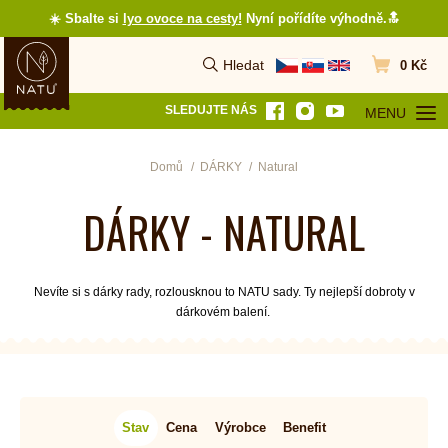
☀️ Sbalte si
lyo ovoce na cesty
!
Nyní pořídíte výhodně.🔝
Hledat
0 Kč
Vyhledat
Přejít do koš
SLEDUJTE NÁS
MENU
OTEVŘÍT MEN
Domů
DÁRKY
Natural
DÁRKY - NATURAL
Nevíte si s dárky rady, rozlousknou to NATU sady. Ty nejlepší dobroty v
dárkovém balení.
Stav
Cena
Výrobce
Benefit