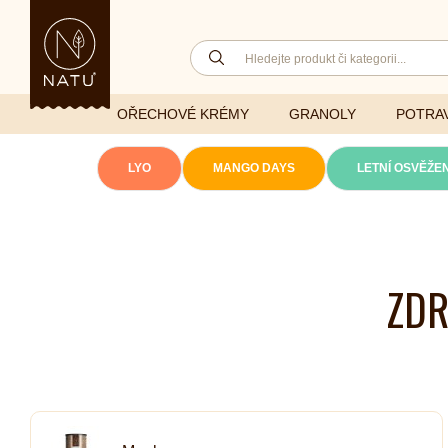
OŘECHOVÉ KRÉMY
GRANOLY
POTRAV
LYO
MANGO DAYS
LETNÍ OSVĚŽEN
Lyofilizovaná
zelenina
Ghí
Vitaminy
ZDR
Sušené ovoce
Džemy
Minerály
NATU mixy
Přírodní e
Ořechy a semínka