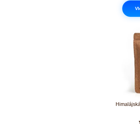
Vl
Himalájská