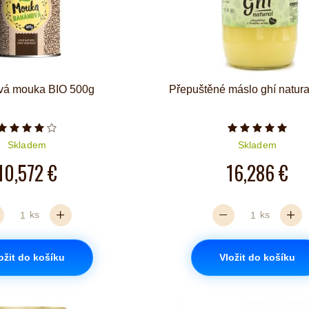
vá mouka BIO 500g
Přepuštěné máslo ghí natur
Počet hvězdiček je 4 z 5
Počet hvězd
Skladem
Skladem
10,572 €
16,286 €
ks
ks
ožit do košíku
Vložit do košíku