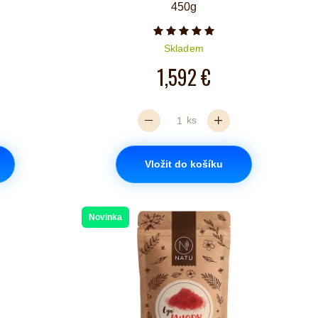
450g
iček je 4 z 5
Počet hvězdiček je 5 z 5
Skladem
1,592 €
ks
Vložit do košíku
Novinka