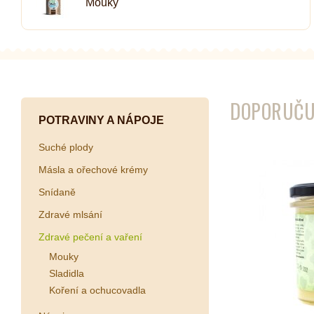
Mouky
Kombuchy
Porcovan
Energetické nápoje
Sypané
Superfood shoty
Kokosové nápoje
DOPORUČU
Ostatní nápoje
POTRAVINY A NÁPOJE
Suché plody
Másla a ořechové krémy
Snídaně
Zdravé mlsání
Zdravé pečení a vaření
Mouky
Sladidla
Koření a ochucovadla