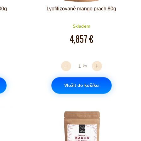
00g
Lyofilizované mango prach 80g
Skladem
iček je 5 z 5
4,857 €
ks
Vložit do košíku