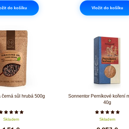
ožit do košíku
Vložit do košíku
 černá sůl hrubá 500g
Sonnentor Perníkové koření 
40g
Počet hvězdiček je 5 z 5
Počet hvězd
Skladem
Skladem