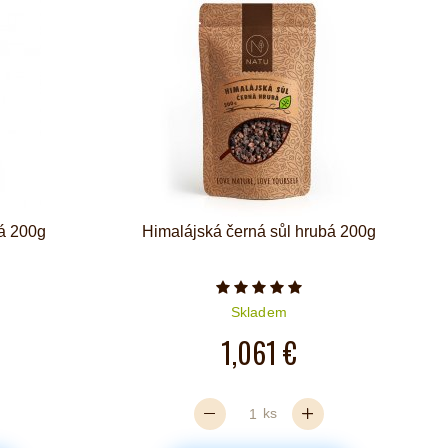
bá 200g
Himalájská černá sůl hrubá 200g
iček je 5 z 5
Počet hvězdiček je 5 z 5
Skladem
1,061 €
ks