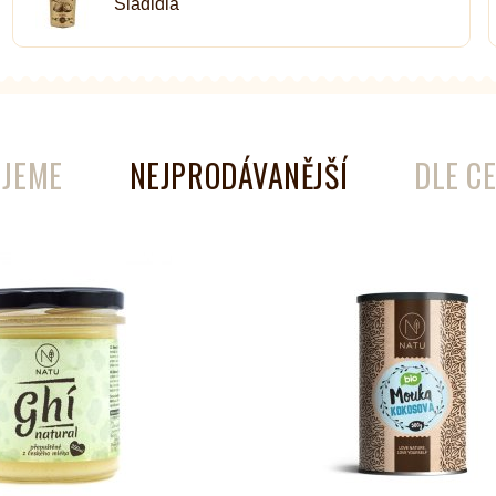
Sladidla
é
Láhve
Kokosové nádobí
JEME
NEJPRODÁVANĚJŠÍ
DLE C