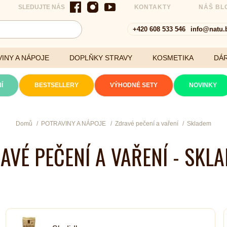
SLEDUJTE NÁS
KONTAKTY
NÁŠ BL
+420 608 533 546
info@natu.
INY A NÁPOJE
DOPLŇKY STRAVY
KOSMETIKA
DÁ
Í
BESTSELLERY
VÝHODNÉ SETY
NOVINKY
Cereálie a vločky
Domů
POTRAVINY A NÁPOJE
Zdravé pečení a vaření
Skladem
AVÉ PEČENÍ A VAŘENÍ - SKL
xtrakty