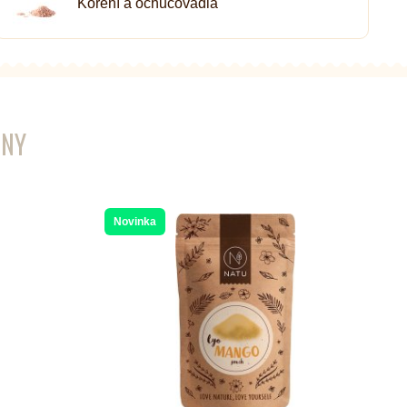
Koření a ochucovadla
ENY
Novinka