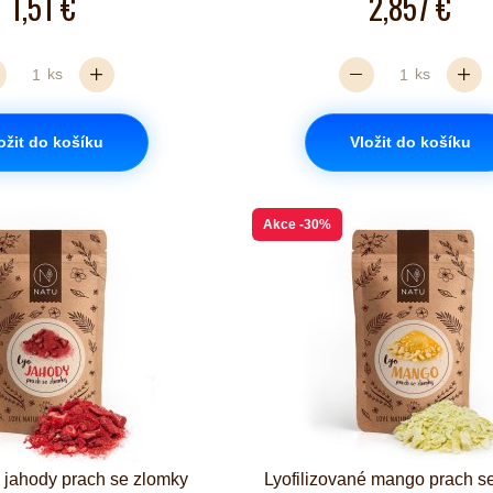
1,51 €
2,857 €
ks
ks
ožit do košíku
Vložit do košíku
Akce
-30%
é jahody prach se zlomky
Lyofilizované mango prach s