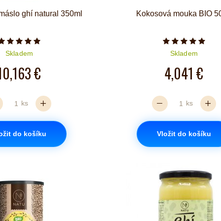
máslo ghí natural 350ml
Kokosová mouka BIO 5
Počet hvězdiček je 5 z 5
Počet hvězd
Skladem
Skladem
10,163 €
4,041 €
ks
ks
ožit do košíku
Vložit do košíku