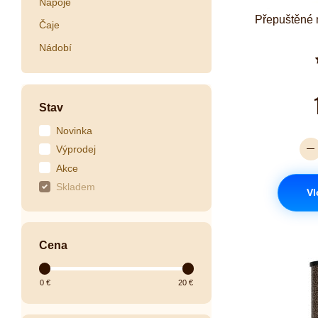
Nápoje
Přepuštěné 
Čaje
Nádobí
Stav
Novinka
Výprodej
Akce
Skladem
Vl
Cena
0
€
20
€