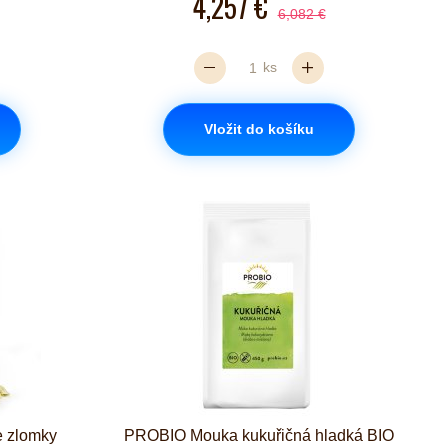
4,257 €
6,082 €
ks
Vložit do košíku
e zlomky
PROBIO Mouka kukuřičná hladká BIO