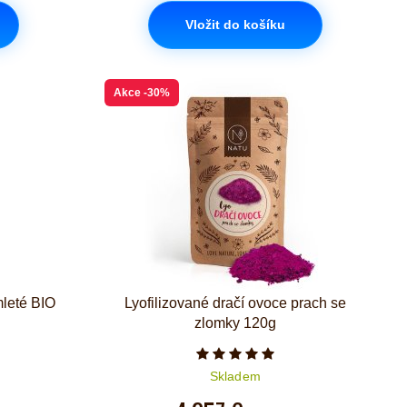
Vložit do košíku
Akce
-30%
mleté BIO
Lyofilizované dračí ovoce prach se
zlomky 120g
iček je 5 z 5
Počet hvězdiček je 5 z 5
Skladem