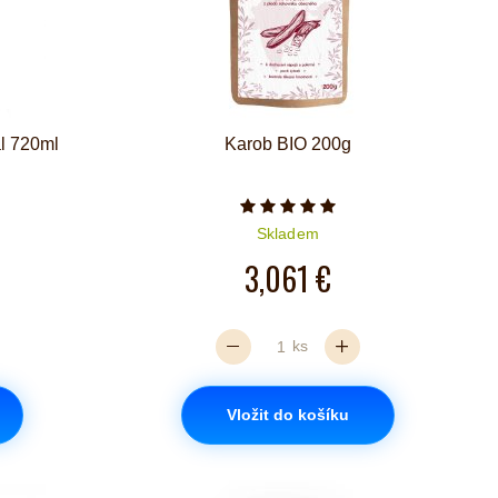
al 720ml
Karob BIO 200g
iček je 5 z 5
Počet hvězdiček je 5 z 5
Skladem
3,061 €
ks
Vložit do košíku