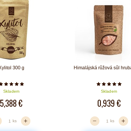
Xylitol 300 g
Himalájská růžová sůl hru
Počet hvězdiček je 5 z 5
Počet hvězd
Skladem
Skladem
5,388 €
0,939 €
ks
ks