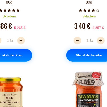
80g
80g
Počet hvězdiček je 5 z 5
Počet hvězd
Skladem
Skladem
686 €
3,40 €
5,265 €
4,857 €
ks
ks
ožit do košíku
Vložit do košíku