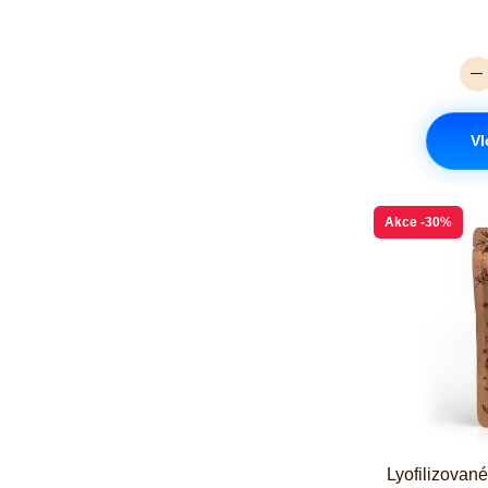
Vl
Akce
-30%
Lyofilizovan