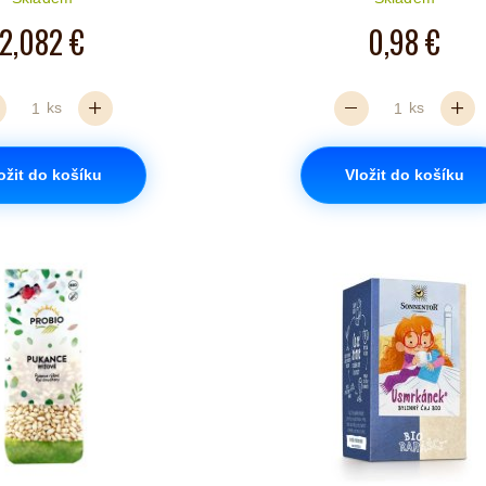
2,082 €
0,98 €
ks
ks
ožit do košíku
Vložit do košíku