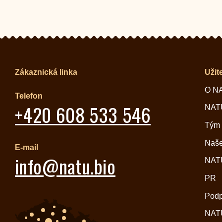
Zákaznická linka
Užit
O N
Telefon
+420 608 533 546
NATU
Tým
Naše
E-mail
info@natu.bio
NATU
PR
Pod
NATU