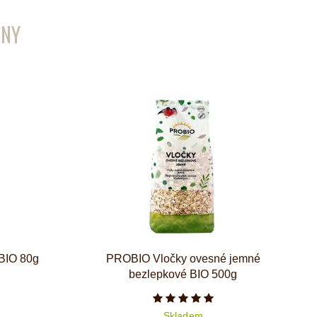
ENY
BIO 80g
PROBIO Vločky ovesné jemné
bezlepkové BIO 500g
iček je 5 z 5
Počet hvězdiček je 5 z 5
Skladem