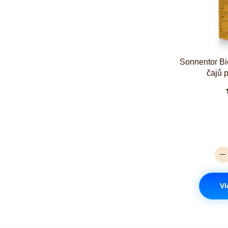
Sonnentor Bi
čajů 
Vl