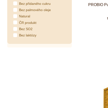
Bez přidaného cukru
PROBIO Pu
Bez palmového oleje
Natural
ČR produkt
Bez SO2
Bez laktózy