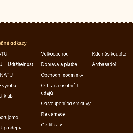
ečné odkazy
ATU
Velkoobchod
Kde nás koupíte
 = Udržitelnost
Doprava a platba
Ambasadoři
 NATU
Obchodní podmínky
 výroba
Ochrana osobních
údajů
 klub
Odstoupení od smlouvy
Reklamace
porujeme
Certifikáty
 prodejna