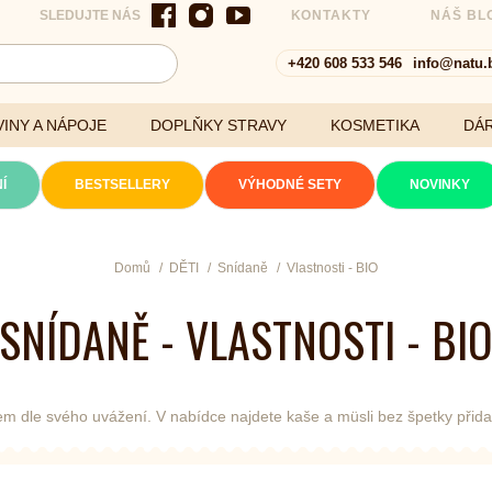
SLEDUJTE NÁS
KONTAKTY
NÁŠ BL
+420 608 533 546
info@natu.
INY A NÁPOJE
DOPLŇKY STRAVY
KOSMETIKA
DÁ
Í
BESTSELLERY
VÝHODNÉ SETY
NOVINKY
Cereálie a vločky
Domů
DĚTI
Snídaně
Vlastnosti - BIO
SNÍDANĚ - VLASTNOSTI - BI
xtrakty
m dle svého uvážení. V nabídce najdete kaše a müsli bez špetky přidan