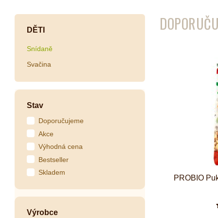
DOPORUČU
Kombuchy
Porcovan
DĚTI
Energetické nápoje
Sypané
Snídaně
Superfood shoty
Svačina
Kokosové nápoje
Ostatní nápoje
Stav
Doporučujeme
Akce
Výhodná cena
Bestseller
Skladem
PROBIO Puk
Výrobce