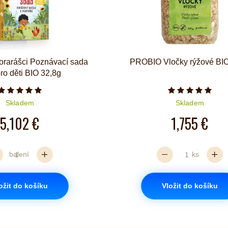
orarášci Poznávací sada
PROBIO Vločky rýžové BI
pro děti BIO 32,8g
Počet hvězdiček je 5 z 5
Počet hvězd
Skladem
Skladem
5,102 €
1,755 €
balení
ks
ožit do košíku
Vložit do košíku