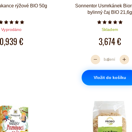
kance rýžové BIO 50g
Sonnentor Usmrkánek Bior
bylinný čaj BIO 21,6
Počet hvězdiček je 5 z 5
Počet hvězd
Vyprodáno
Skladem
0,939 €
3,674 €
balení
Vložit do košíku