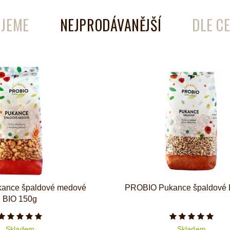
JEME
NEJPRODÁVANĚJŠÍ
DLE C
é
Láhve
Kokosové nádobí
ance špaldové medové
PROBIO Pukance špaldové 
BIO 150g
Počet hvězdiček je 5 z 5
Počet hvězd
Skladem
Skladem