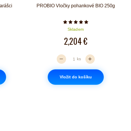
arášci
PROBIO Vločky pohankové BIO 250g
g
iček je 5 z 5
Počet hvězdiček je 5 z 5
Skladem
2,204 €
ks
Vložit do košíku