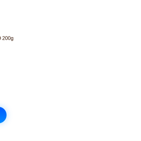
O 200g
iček je 5 z 5