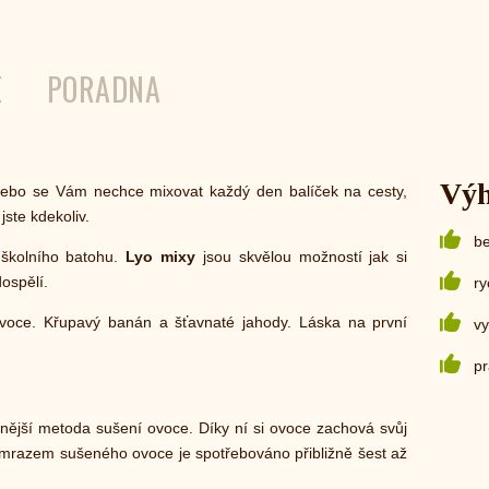
E
PORADNA
Vý
ebo se Vám nechce mixovat každý den balíček na cesty,
jste kdekoliv.
be
 školního batohu.
Lyo mixy
jsou skvělou možností jak si
dospělí.
ry
ovoce. Křupavý banán a šťavnaté jahody. Láska na první
vy
pr
trnější metoda sušení ovoce. Díky ní si ovoce zachová svůj
m mrazem sušeného ovoce je spotřebováno přibližně šest až