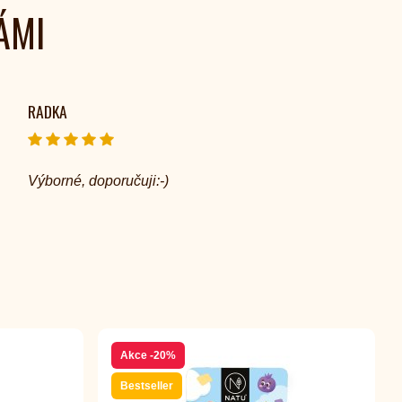
ÁMI
RADKA
Výborné, doporučuji:-)
Akce
-20%
Bestseller