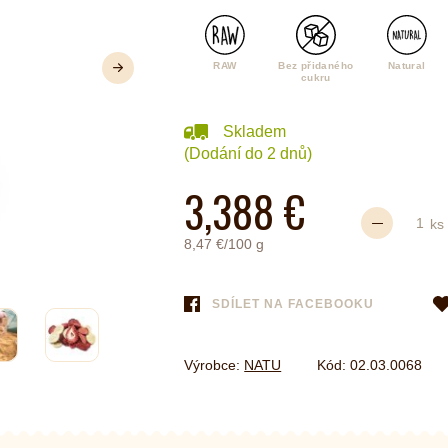
é
Láhve
RAW
Bez přidaného
Natural
Další
cukru
Kokosové nádobí
Skladem
(Dodání do 2 dnů)
3,388 €
ks
8,47 €/100 g
SDÍLET NA FACEBOOKU
Výrobce:
NATU
Kód:
02.03.0068