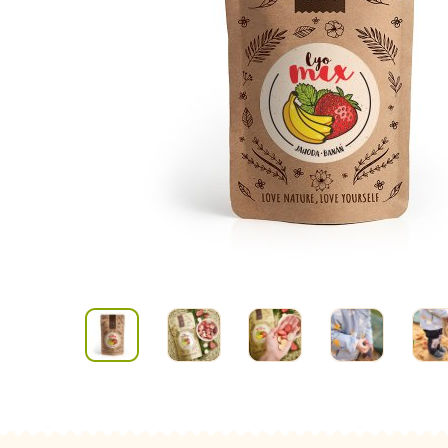
Kombuchy
Porcovan
Energetické nápoje
Sypané
Superfood shoty
Kokosové nápoje
Ostatní nápoje