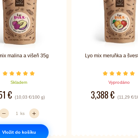
mix malina a višeň 35g
Lyo mix meruňka a šves
Počet hvězdiček je 5 z 5
Počet hvě
Skladem
Vyprodáno
51 €
3,388 €
(10,03 €/100 g)
(11,29 €/1
ks
Vložit do košíku