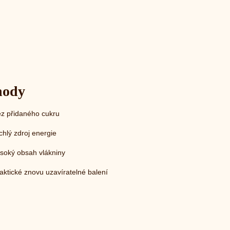
hody
z přidaného cukru
chlý zdroj energie
soký obsah vlákniny
aktické znovu uzavíratelné balení