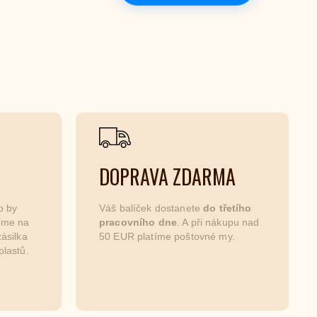
DOPRAVA ZDARMA
o by
Váš balíček dostanete
do třetího
níme na
pracovního dne
. A při nákupu nad
ásilka
50 EUR platíme poštovné my.
plastů.