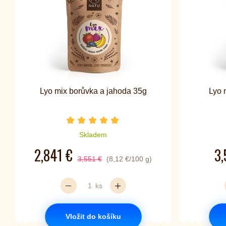
Lyo mix borůvka a jahoda 35g
Lyo 
Počet hvězdiček je 5 z 5
Skladem
2,841 €
3,
3,551 €
(8,12 €/100 g)
ks
Vložit do košíku