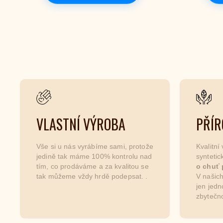
VLASTNÍ VÝROBA
PŘÍR
Vše si u nás vyrábíme sami, protože
Kvalitní
jedině tak máme 100% kontrolu nad
synteti
tím, co prodáváme a za kvalitou se
o chuť 
tak můžeme vždy hrdě podepsat. .
V našich
jen jedn
zbytečno