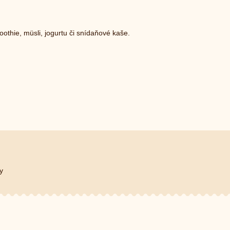
othie, müsli, jogurtu či snídaňové kaše.
y