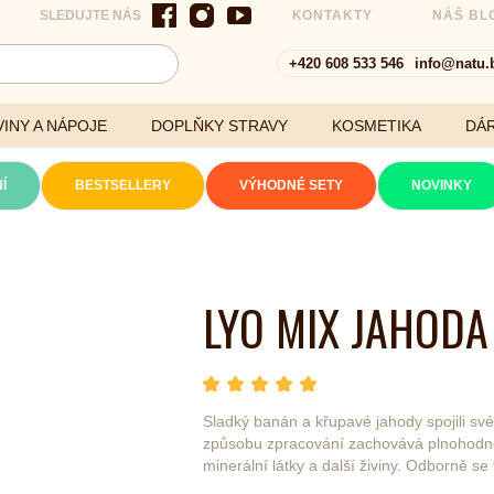
SLEDUJTE NÁS
KONTAKTY
NÁŠ BL
+420 608 533 546
info@natu.
INY A NÁPOJE
DOPLŇKY STRAVY
KOSMETIKA
DÁ
Í
BESTSELLERY
VÝHODNÉ SETY
NOVINKY
Cereálie a vločky
LYO MIX JAHODA
xtrakty
hvězda 1
hvězda 2
hvězda 3
hvězda 4
hvězda 5
Počet hvězdiček je 5 z
Sladký banán a křupavé jahody spojili sv
způsobu zpracování zachovává plnohodnot
minerální látky a další živiny. Odborně se