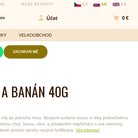
OG
NAŠE RECEPTY
CZ
SK
EN
bio
0 €
Účet
Přejít d
RKY
VELKOOBCHOD
ZACHRAŇ MĚ
Kokosové chipsy
Mouky
Slané chipsy a
 A BANÁN 40G
ořechy
Sladidla
Ovocné kuličky a
Koření a
chipsy
ochucovadla
 5
Čokolády
é síly do jednoho mixu. Mrazem sušené ovoce si díky jedinečnému
Bezlepkové tyčinky
nou chuť, barvu, vůni, a především nepřichází o své vitamíny,
 tento proces výroby nazývá lyofilizace.
Více informací