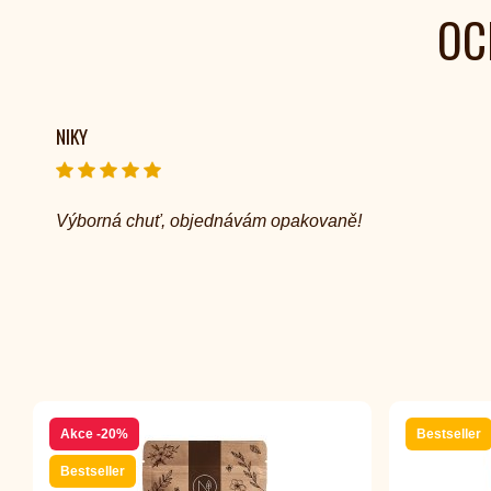
OC
NIKY
Výborná chuť, objednávám opakovaně!
Akce
-20%
Bestseller
Bestseller