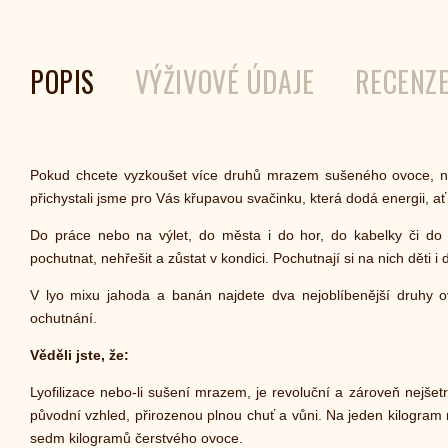
POPIS
VÝŽIVOVÉ ÚDAJE
RECENZ
Pokud chcete vyzkoušet více druhů mrazem sušeného ovoce, n
přichystali jsme pro Vás křupavou svačinku, která dodá energii, ať 
Do práce nebo na výlet, do města i do hor, do kabelky či do
pochutnat, nehřešit a zůstat v kondici. Pochutnají si na nich děti i 
V lyo mixu jahoda a banán najdete dva nejoblíbenější druhy 
ochutnání.
Věděli jste, že:
Lyofilizace nebo-li sušení mrazem, je revoluční a zároveň nejše
původní vzhled, přirozenou plnou chuť a vůni. Na jeden kilogra
sedm kilogramů čerstvého ovoce.