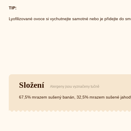
TIP:
Lyofilizované ovoce si vychutnejte samotné nebo je přidejte do smo
Složení
Alergeny jsou vyznačeny tučně
67,5% mrazem sušený banán, 32,5% mrazem sušené jahod