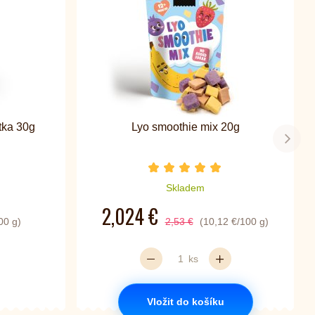
tka 30g
Lyo smoothie mix 20g
Další
zdiček je 5 z 5
Počet hvězdiček je 5 z 5
Skladem
2,024 €
00 g)
2,53 €
(10,12 €/100 g)
ks
Vložit do košíku