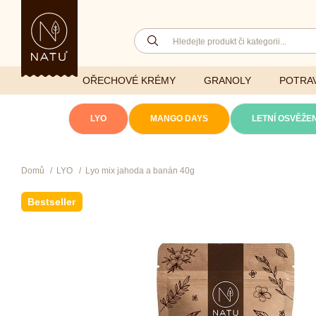
OŘECHOVÉ KRÉMY
GRANOLY
POTRAV
LYO
MANGO DAYS
LETNÍ OSVĚŽEN
Domů
LYO
Lyo mix jahoda a banán 40g
Lyofilizovaná
zelenina
Ghí
Vitaminy
Bestseller
Sušené ovoce
Džemy
Minerály
NATU mixy
Přírodní e
Ořechy a semínka