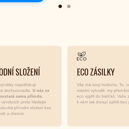
ODNÍ SLOŽENÍ
ECO ZÁSILKY
 výrobky nepotřebují
Vše má svoji hodnotu. To, c
cká dochucovadla.
U nás se
ostatní vyhodili, my přemě
postará sama příroda.
eco výplň do balíčků. Vaše z
 výrobcích proto hledejte
k vám tak dorazí úplně bez 
oduchá přírodní složení bez
stí a chemie.