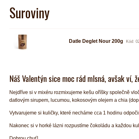
Suroviny
Datle Deglet Nour 200g
Kód: 0
Náš Valentýn sice moc rád mlsná, avšak ví, že
Nejdříve si v mixéru rozmixujeme kešu oříšky společně v
datlovým sirupem, lucumou, kokosovým olejem a chia (dopo
Vytvarujeme si kuličky, které necháme cca 1 hodinu odpoči
Nakonec si v horké lázni rozpustíme čokoládu a každou ku
Dobrou chuť!