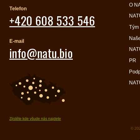
O N
Telefon
+420 608 533 546
NATU
Tým
Naše
E-mail
info@natu.bio
NATU
PR
Pod
NATU
Zjistěte kde všude nás najdete
© 202