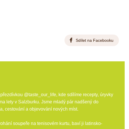
Sdílet na Facebooku
ezdívkou @taste_our_life, kde sdílíme recepty, úryvky
ěma lety v Salzburku. Jsme mladý pár nadšený do
ga, cestování a objevování nových míst.
ání soupeře na tenisovém kurtu, baví ji latinsko-