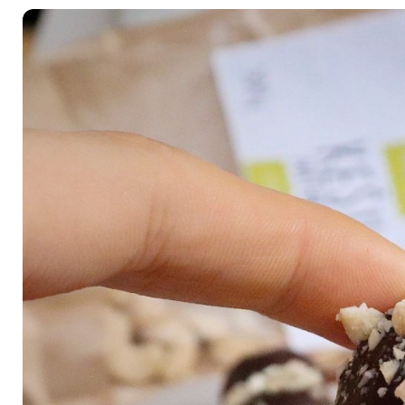
é
Láhve
Kokosové nádobí