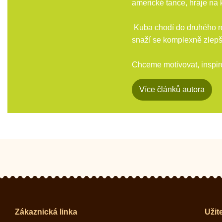
americké tance, hraje na k
Kuba chodí do druhého roč
snaží se komplexně zlepš
Chceme motivovat, inspiro
Více článků autora
Zákaznická linka
Užit