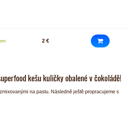
2 €
dem
 superfood kešu kuličky obalené v čokoládě!
ozmixovanými na pastu. Následně ještě propracujeme s
.