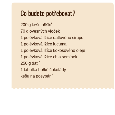
Co budete potřebovat?
Kombuchy
Porcovan
Energetické nápoje
Sypané
200 g kešu oříšků
Superfood shoty
70 g ovesných vloček
Kokosové nápoje
1 polévková lžíce datlového sirupu
Ostatní nápoje
1 polévková lžíce lucuma
1 polévková lžíce kokosového oleje
1 polévková lžíce chia semínek
250 g datlí
1 tabulka hořké čokolády
kešu na posypání