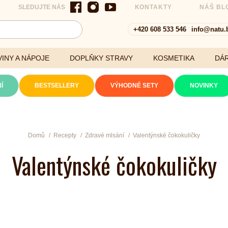
SLEDUJTE NÁS
KONTAKTY
NÁŠ BL
+420 608 533 546
info@natu.
INY A NÁPOJE
DOPLŇKY STRAVY
KOSMETIKA
DÁ
Í
BESTSELLERY
VÝHODNÉ SETY
NOVINKY
Cereálie a vločky
Domů
Recepty
Zdravé mlsání
Valentýnské čokokuličky
Valentýnské čokokuličky
xtrakty