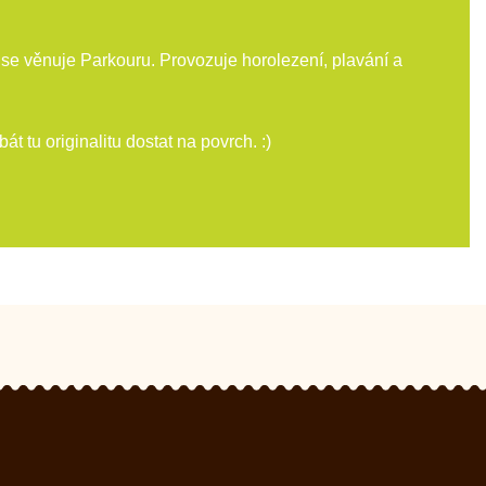
 se věnuje Parkouru. Provozuje horolezení, plavání a
 tu originalitu dostat na povrch. :)