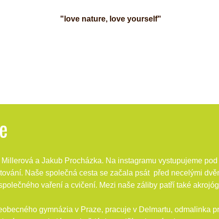
"love nature, love yourself"
fe
Millerová a Jakub Procházka. Na instagramu vystupujeme pod př
stování. Naše společná cesta se začala psát před necelými dv
 společného vaření a cvičení. Mezi naše záliby patří také akrojó
eobecného gymnázia v Praze, pracuje v Delmartu, odmalinka proh