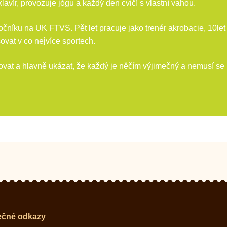
lavír, provozuje jógu a každý den cvičí s vlastní vahou.
níku na UK FTVS. Pět let pracuje jako trenér akrobacie, 10let
ovat v co nejvíce sportech.
vat a hlavně ukázat, že každý je něčím výjimečný a nemusí se bát
ečné odkazy