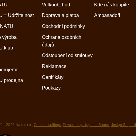
ATU
Velkoobchod
Kde nás koupíte
 = Udržitelnost
Doprava a platba
Ambasadoři
 NATU
Obchodní podmínky
 výroba
Ochrana osobních
údajů
 klub
Odstoupení od smlouvy
Reklamace
porujeme
Certifikáty
 prodejna
Poukazy
1 - 2026 Natu s.r.o.,
Cookies settings
,
Powered by Upgates Shops
,
design Sniper