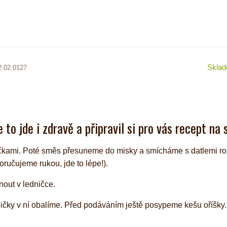
Skla
2.02.0127
 to jde i zdravě a připravil si pro vás recept na
ločkami. Poté směs přesuneme do misky a smícháme s datlemi r
ručujeme rukou, jde to lépe!).
nout v ledničce.
ličky v ní obalíme. Před podáváním ještě posypeme kešu oříšky