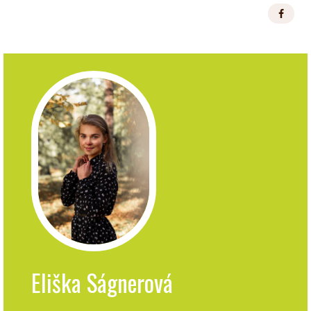
Eliška Ságnerová