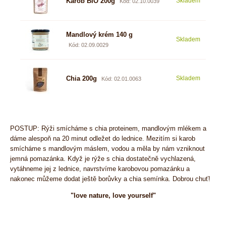
Karob BIO 200g
Skladem
3,06
Kód: 02.10.0039
Mandlový krém 140 g
Skladem
5,67
Kód: 02.09.0029
Chia 200g
Skladem
2,40
Kód: 02.01.0063
POSTUP:
Rýži smícháme s chia proteinem, mandlovým mlékem a
dáme alespoň na 20 minut odležet do lednice. Mezitím si karob
smícháme s mandlovým máslem, vodou a měla by nám vzniknout
jemná pomazánka. Když je rýže s chia dostatečně vychlazená,
vytáhneme jej z lednice, navrstvíme karobovou pomazánku a
nakonec můžeme dodat ještě borůvky a chia semínka. Dobrou chuť!
"love nature, love yourself"