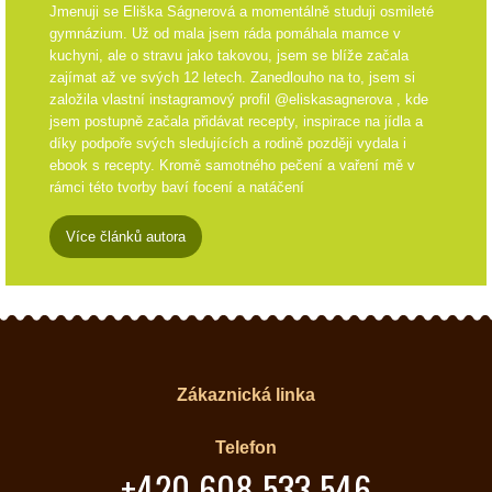
Jmenuji se Eliška Ságnerová a momentálně studuji osmileté
gymnázium. Už od mala jsem ráda pomáhala mamce v
kuchyni, ale o stravu jako takovou, jsem se blíže začala
zajímat až ve svých 12 letech. Zanedlouho na to, jsem si
založila vlastní instagramový profil @eliskasagnerova , kde
jsem postupně začala přidávat recepty, inspirace na jídla a
díky podpoře svých sledujících a rodině později vydala i
ebook s recepty. Kromě samotného pečení a vaření mě v
rámci této tvorby baví focení a natáčení
Více článků autora
Zákaznická linka
Telefon
+420 608 533 546