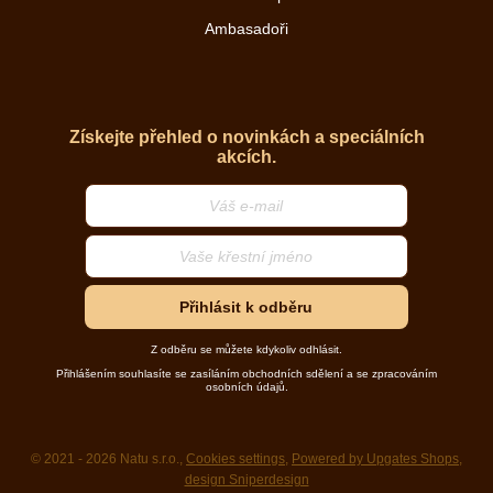
Ambasadoři
Získejte přehled o novinkách a speciálních
akcích.
Přihlásit k odběru
Z odběru se můžete kdykoliv odhlásit.
Přihlášením souhlasíte se zasíláním obchodních sdělení a se zpracováním
osobních údajů.
© 2021 - 2026 Natu s.r.o.,
Cookies settings
,
Powered by Upgates Shops
,
design Sniperdesign