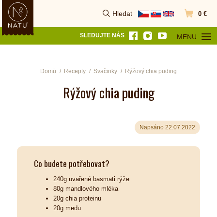
Hledat
0 €
Vyhledat
Přejít do k
SLEDUJTE NÁS
MENU
OTEVŘÍT MEN
Domů
Recepty
Svačinky
Rýžový chia puding
Rýžový chia puding
Napsáno 22.07.2022
Co budete potřebovat?
240g uvařené basmati rýže
80g mandlového mléka
20g chia proteinu
20g medu