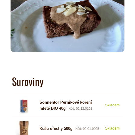
Suroviny
Sonnentor Perníkové koření
Skladem
2,85
mleté BIO 40g
Kód: 02.12.0101
Kešu ořechy 500g
Skladem
9,34
Kód: 02.01.0025