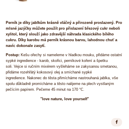
Perník je díky jablkům krásně vláčný a přirozeně proslazený. Pro
mlsné jazýčky můžete použít pro přislazení březový cukr neboli
xylitol, který slouží jako zdravější náhrada klasického bílého
cukru. Díky karobu má perník krásnou barvu, lahodnou chuť a
navíc dokonale zasytí.
Postup:
Kešu ořechy si nameleme v hladkou mouku, přidáme ostatní
sypké ingredience - karob, skořici, perníkové koření a špetku
soli. Vejce si ručním mixérem vyšleháme se zakysanou smetanou,
přidáme rozehřátý kokosový olej a smíchané sypké
ingredience. Nakonec do těsta přimícháme nastrouhaná jablka, vše
spolu důkladně promícháme a těsto nalijeme na plech vystlaným
pečícím papírem. Pečeme 45 minut na 170 °C.
"love nature, love yourself"