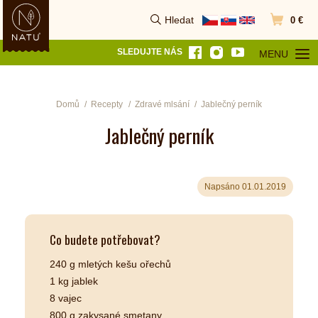
Hledat
0 €
Vyhledat
Přejít do k
SLEDUJTE NÁS
MENU
OTEVŘÍT MEN
Domů
Recepty
Zdravé mlsání
Jablečný perník
Jablečný perník
Napsáno 01.01.2019
Co budete potřebovat?
240 g mletých kešu ořechů
1 kg jablek
8 vajec
800 g zakysané smetany