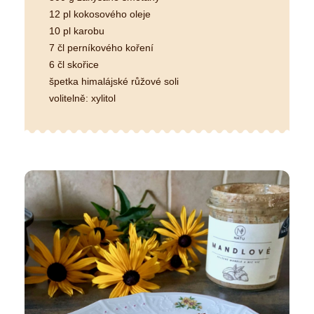
12 pl kokosového oleje
10 pl karobu
7 čl perníkového koření
6 čl skořice
špetka himalájské růžové soli
volitelně: xylitol