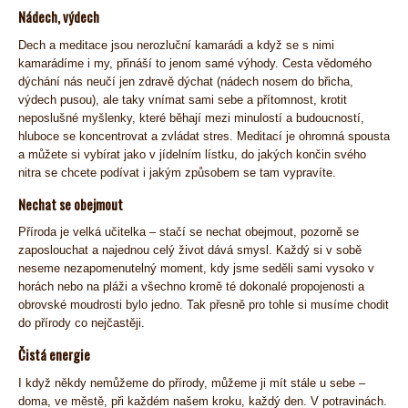
Nádech, výdech
Dech a meditace jsou nerozluční kamarádi a když se s nimi
kamarádíme i my, přináší to jenom samé výhody. Cesta vědomého
dýchání nás neučí jen zdravě dýchat (nádech nosem do břicha,
výdech pusou), ale taky vnímat sami sebe a přítomnost, krotit
neposlušné myšlenky, které běhají mezi minulostí a budoucností,
hluboce se koncentrovat a zvládat stres. Meditací je ohromná spousta
a můžete si vybírat jako v jídelním lístku, do jakých končin svého
nitra se chcete podívat i jakým způsobem se tam vypravíte.
Nechat se obejmout
Příroda je velká učitelka – stačí se nechat obejmout, pozorně se
zaposlouchat a najednou celý život dává smysl. Každý si v sobě
neseme nezapomenutelný moment, kdy jsme seděli sami vysoko v
horách nebo na pláži a všechno kromě té dokonalé propojenosti a
obrovské moudrosti bylo jedno. Tak přesně pro tohle si musíme chodit
do přírody co nejčastěji.
Čistá energie
I když někdy nemůžeme do přírody, můžeme ji mít stále u sebe –
doma, ve městě, při každém našem kroku, každý den. V potravinách.