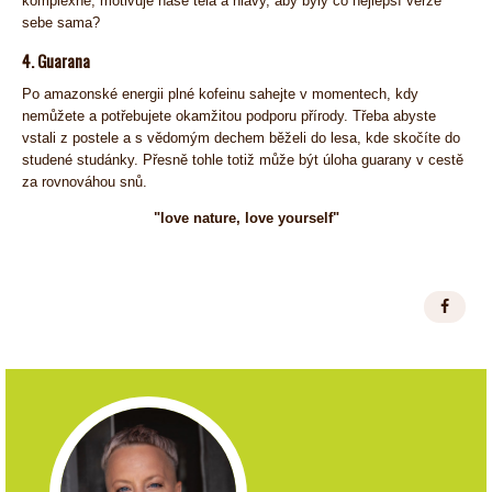
komplexně, motivuje naše těla a hlavy, aby byly co nejlepší verze
sebe sama?
4. Guarana
Po amazonské energii plné kofeinu sahejte v momentech, kdy
nemůžete a potřebujete okamžitou podporu přírody. Třeba abyste
vstali z postele a s vědomým dechem běželi do lesa, kde skočíte do
studené studánky. Přesně tohle totiž může být úloha guarany v cestě
za rovnováhou snů.
"love nature, love yourself"