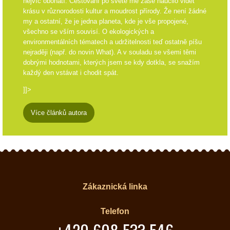
nejvíc obohatí. Cestování po světě mě zase naučilo vidět
krásu v různorodosti kultur a moudrost přírody. Že není žádné
my a ostatní, že je jedna planeta, kde je vše propojené,
všechno se vším souvisí. O ekologických a
environmentálních tématech a udržitelnosti teď ostatně píšu
nejraději (např. do novin What). A v souladu se všemi těmi
dobrými hodnotami, kterých jsem se kdy dotkla, se snažím
každý den vstávat i chodit spát.
]]>
Více článků autora
Zákaznická linka
Telefon