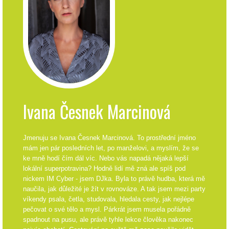
Ivana Česnek Marcinová
Jmenuju se Ivana Česnek Marcinová. To prostřední jméno
mám jen pár posledních let, po manželovi, a myslím, že se
ke mně hodí čím dál víc. Nebo vás napadá nějaká lepší
lokální superpotravina? Hodně lidí mě zná ale spíš pod
nickem IM Cyber - jsem DJka. Byla to právě hudba, která mě
naučila, jak důležité je žít v rovnováze. A tak jsem mezi party
víkendy psala, četla, studovala, hledala cesty, jak nejlépe
pečovat o své tělo a mysl. Párkrát jsem musela pořádně
spadnout na pusu, ale právě tyhle lekce člověka nakonec