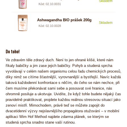
Skladem
9,87
Kód: 02.10.0031
Ashwagandha BIO prášek 200g
Skladem
9,06
Kód: 02.10.0028
Do toho!
Ve zdravém těle zdravý duch. Není to jen ohrané klišé, které nám
říkaly babičky a jim zase jejich babičky. Pohyb a studená sprcha
vyvolávají v celém našem organismu celou řadu chemických procesů,
díky nimž se cítíme šťastnější, vyrovnanější a bystřejší. Navíc každá
taková každodenní konfrontace s něčím, do čeho se nám nechce, při
čem musíme překonávat sami sebe a posouvat své hranice, nás
ohromně posiluje a ukotvuje. Uvidíte, že když tohle budete nějaký čas
pravidelně praktikovat, projdete každou reálnou stresovou situací jako
zenoví mistři. Mimochodem, právě teď se můžete zapojit do
dvacetidenní výzvy nejslavnějšího propagátora otužování – v mobilní
aplikaci Wim Hof Method najdete zdarma plánek, se kterým se
studená sprcha snadno stane vaší rutinou.