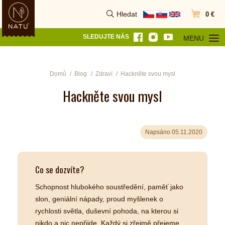
Hledat
0 €
Vyhledat
Přejít do k
SLEDUJTE NÁS
MENU
OTEVŘÍT MEN
Domů
Blog
Zdraví
Hackněte svou mysl
Hackněte svou mysl
Napsáno 05.11.2020
Co se dozvíte?
Schopnost hlubokého soustředění, paměť jako
slon, geniální nápady, proud myšlenek o
rychlosti světla, duševní pohoda, na kterou si
nikdo a nic nepřijde. Každý si zřejmě přejeme