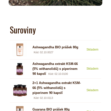
Suroviny
Ashwagandha BIO prášek 80g
Skladem
4,53
Kód: 02.10.0027
Ashwagandha extrakt KSM-66
(5% withanolidů) s piperinem
Skladem
24,4
90 kapslí
Kód: 02.10.0100
2+1 Ashwagandha extrakt KSM-
66 (5% withanolidů) s
Skladem
48,8
piperinem 90 kapslí
Kód: 02.10.0113
Guarana BIO prášek 80g