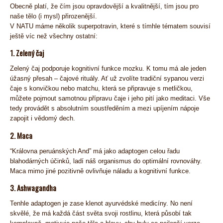
Obecně platí, že čím jsou opravdovější a kvalitnější, tím jsou pro
naše tělo (i mysl) přirozenější.
V NATU máme několik superpotravin, které s tímhle tématem souvisí
ještě víc než všechny ostatní:
1. Zelený čaj
Zelený čaj podporuje kognitivní funkce mozku. K tomu má ale jeden
úžasný přesah – čajové rituály. Ať už zvolíte tradiční sypanou verzi
čaje s konvičkou nebo matchu, která se připravuje s metličkou,
můžete pojmout samotnou přípravu čaje i jeho pití jako meditaci. Vše
tedy provádět s absolutním soustředěním a mezi upíjením nápoje
zapojit i vědomý dech.
2. Maca
“Královna peruánských And” má jako adaptogen celou řadu
blahodárných účinků, ladí náš organismus do optimální rovnováhy.
Maca mimo jiné pozitivně ovlivňuje náladu a kognitivní funkce.
3. Ashwagandha
Tenhle adaptogen je zase klenot ayurvédské medicíny. No není
skvělé, že má každá část světa svoji rostlinu, která působí tak