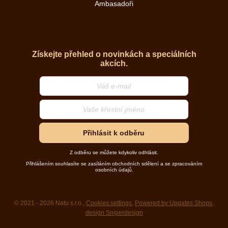
Ambasadoři
Získejte přehled o novinkách a speciálních
akcích.
Přihlásit k odběru
Z odběru se můžete kdykoliv odhlásit.
Přihlášením souhlasíte se zasíláním obchodních sdělení a se zpracováním
osobních údajů.
© 2021 - 2026 Natu s.r.o.,
Cookies settings
,
Powered by Upgates Shops
,
design Sniperdesign