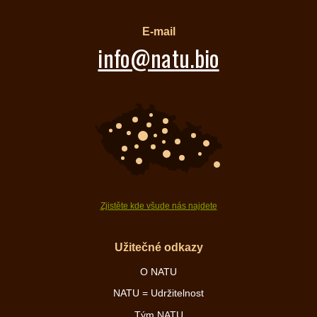
E-mail
info@natu.bio
Zjistěte kde všude nás najdete
Užitečné odkazy
O NATU
NATU = Udržitelnost
Tým NATU