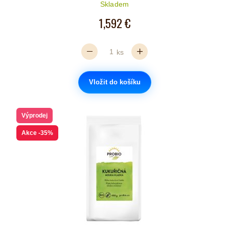
Počet hvězdiček je 5 z 5
Skladem
1,592 €
ks
Vložit do košíku
Výprodej
Akce
-35%