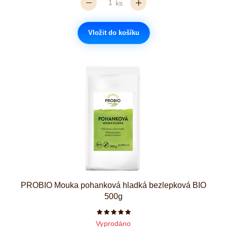
ks
Vložit do košíku
PROBIO Mouka pohanková hladká bezlepková BIO
500g
Počet hvězdiček je 5 z 5
Vyprodáno