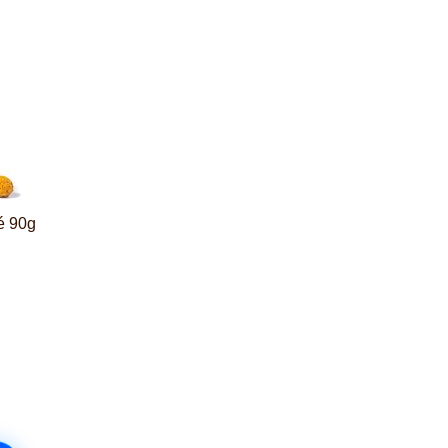
é 90g
iček je 5 z 5