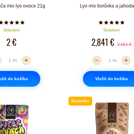
ča mix lyo ovoce 21g
Lyo mix borůvka a jahod
Počet hvězdiček je 5 z 5
Počet hvězd
Skladem
Skladem
2 €
2,841 €
3,551 €
ks
ks
ožit do košíku
Vložit do košíku
Bestseller