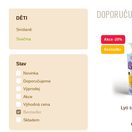
DOPORUČU
Kombuchy
Porcovan
DĚTI
Energetické nápoje
Sypané
Snídaně
Superfood shoty
Svačina
Akce
-20%
Kokosové nápoje
Ostatní nápoje
Bestseller
Stav
Novinka
Doporučujeme
Výprodej
Akce
Výhodná cena
Lyo 
Bestseller
Skladem