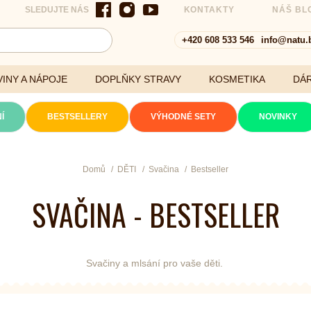
SLEDUJTE NÁS
KONTAKTY
NÁŠ BL
+420 608 533 546
info@natu.
INY A NÁPOJE
DOPLŇKY STRAVY
KOSMETIKA
DÁ
Í
BESTSELLERY
VÝHODNÉ SETY
NOVINKY
Cereálie a vločky
Domů
DĚTI
Svačina
Bestseller
SVAČINA - BESTSELLER
xtrakty
Svačiny a mlsání pro vaše děti.