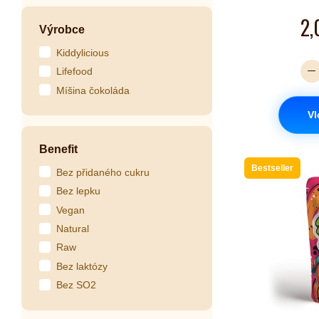
2,
Výrobce
Kiddylicious
Lifefood
Míšina čokoláda
Vl
Benefit
Bestseller
Bez přidaného cukru
Bez lepku
Vegan
Natural
Raw
Bez laktózy
Bez SO2