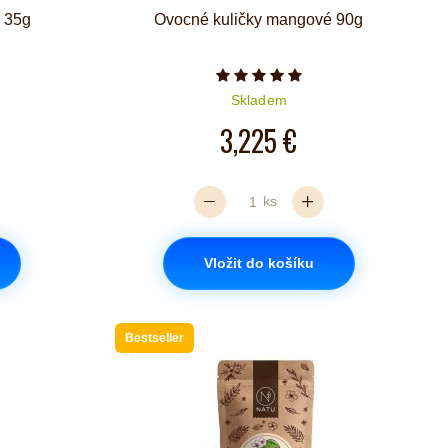
a 35g
Ovocné kuličky mangové 90g
iček je 5 z 5
Počet hvězdiček je 5 z 5
Skladem
3,225 €
ks
Vložit do košíku
Bestseller