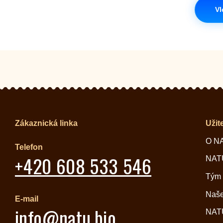
Vl
Zákaznická linka
Užit
O N
Telefon
+420 608 533 546
NATU
Tým
Naše
E-mail
info@natu.bio
NATU