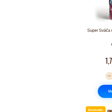
Super Sváča 
1,
Vl
Bestseller