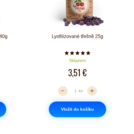
 40g
Lyofilizované třešně 25g
iček je 5 z 5
Počet hvězdiček je 5 z 5
Skladem
3,51 €
ks
Vložit do košíku