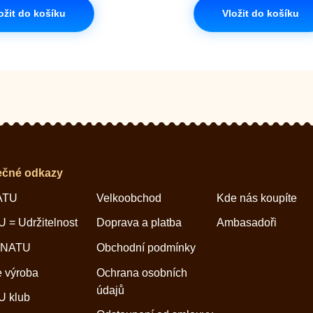
ožit do košíku
Vložit do košíku
ečné odkazy
ATU
Velkoobchod
Kde nás koupíte
 = Udržitelnost
Doprava a platba
Ambasadoři
 NATU
Obchodní podmínky
 výroba
Ochrana osobních
údajů
 klub