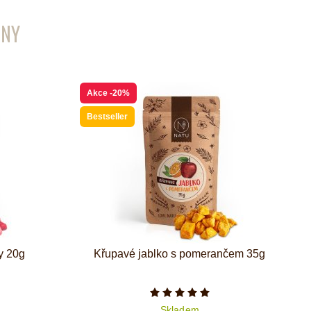
ENY
Akce
-20%
Bestseller
ky 20g
Křupavé jablko s pomerančem 35g
iček je 5 z 5
Počet hvězdiček je 5 z 5
Skladem