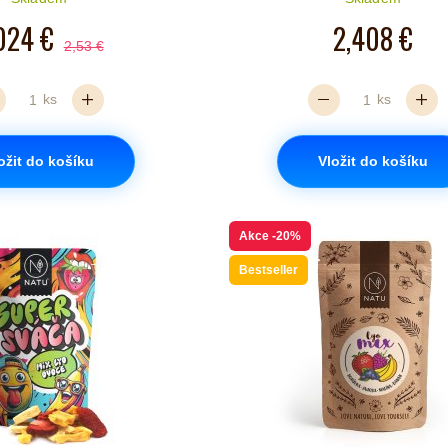
024 €
2,408 €
2,53 €
ks
ks
ožit do košíku
Vložit do košíku
Akce
-20%
Bestseller