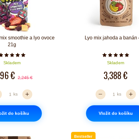
mix smoothie a lyo ovoce
Lyo mix jahoda a banán
21g
Počet hvězdiček je 5 z 5
Počet hvězd
Skladem
Skladem
796 €
3,388 €
2,245 €
ks
ks
ožit do košíku
Vložit do košíku
Bestseller