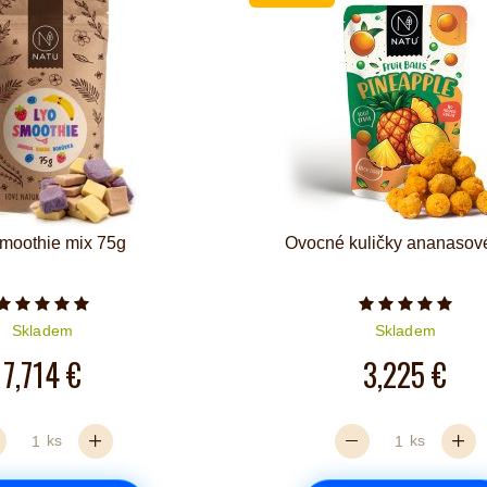
smoothie mix 75g
Ovocné kuličky ananasov
Počet hvězdiček je 5 z 5
Počet hvězd
Skladem
Skladem
7,714 €
3,225 €
ks
ks