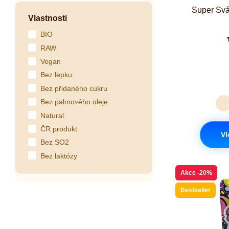
Super Svá
Vlastnosti
BIO
RAW
Vegan
Bez lepku
Bez přidaného cukru
Bez palmového oleje
Natural
ČR produkt
Vl
Bez SO2
Bez laktózy
Akce
-20%
Bestseller