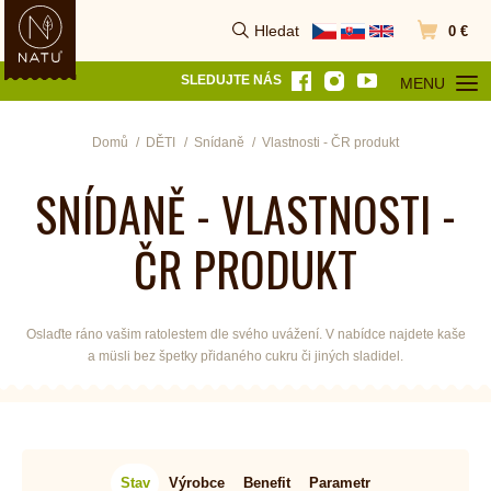
Hledat
0 €
Vyhledat
Přejít do k
SLEDUJTE NÁS
MENU
OTEVŘÍT MEN
Domů
DĚTI
Snídaně
Vlastnosti - ČR produkt
SNÍDANĚ - VLASTNOSTI -
ČR PRODUKT
Oslaďte ráno vašim ratolestem dle svého uvážení. V nabídce najdete kaše
a müsli bez špetky přidaného cukru či jiných sladidel.
Stav
Výrobce
Benefit
Parametr