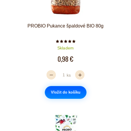
PROBIO Pukance špaldové BIO 80g
Počet hvězdiček je 5 z 5
Skladem
0,98 €
ks
Vložit do košíku