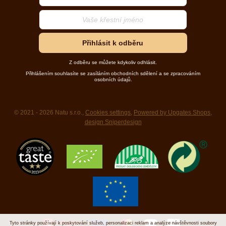
Přihlásit k odběru
Z odběru se můžete kdykoliv odhlásit.
Přihlášením souhlasíte se zasíláním obchodních sdělení a se zpracováním
osobních údajů.
© 2021 - 2026 Natu s.r.o.,
Cookies settings
,
Powered by Upgates Shops
,
design Sniperdesign
Tyto stránky používají k poskytování služeb, personalizaci reklam a analýze návštěvnosti soubory