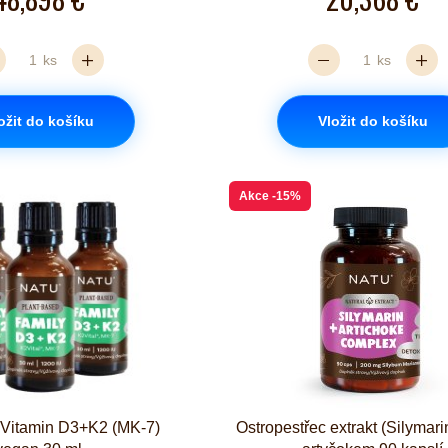
ks
ks
ožit do košíku
Vložit do košíku
Akce
-15%
 Vitamin D3+K2 (MK-7)
Ostropestřec extrakt (Silymari