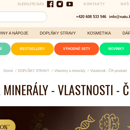
SLEDUJTE NÁS
KONTAKTY
NÁŠ
+420 608 533 546
info@natu.
INY A NÁPOJE
DOPLŇKY STRAVY
KOSMETIKA
DÁ
Í
BESTSELLERY
VÝHODNÉ SETY
NOVINKY
Cereálie a vločky
Domů
DOPLŇKY STRAVY
Vitaminy a minerály
Vlastnosti - ČR produkt
A MINERÁLY - VLASTNOSTI - 
xtrakty