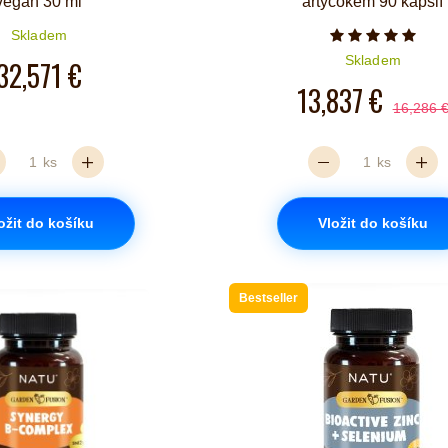
vegan 30 ml
artyčokem 90 kapslí
Skladem
Počet hvězd
Skladem
32,571 €
13,837 €
16,286 
ks
ks
ožit do košíku
Vložit do košíku
Bestseller