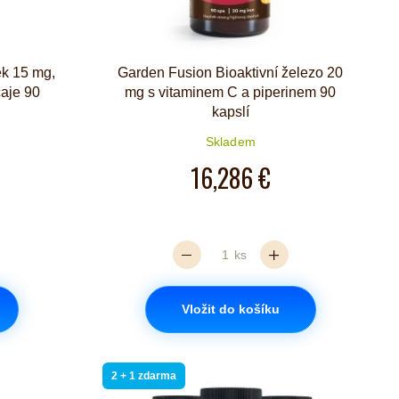
ek 15 mg,
Garden Fusion Bioaktivní železo 20
čaje 90
mg s vitaminem C a piperinem 90
kapslí
Skladem
iček je 4 z 5
16,286 €
ks
Vložit do košíku
2 + 1 zdarma