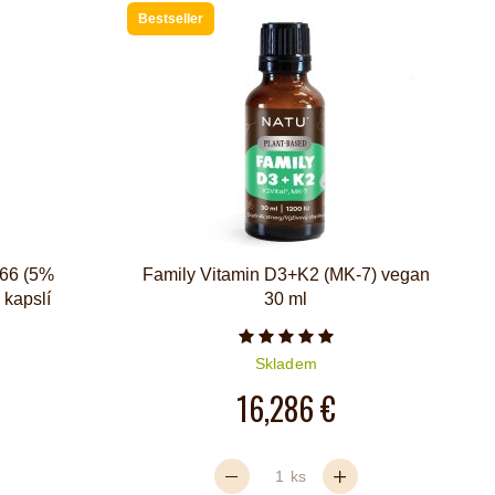
Bestseller
66 (5%
Family Vitamin D3+K2 (MK-7) vegan
 kapslí
30 ml
iček je 5 z 5
Počet hvězdiček je 5 z 5
Skladem
16,286 €
ks