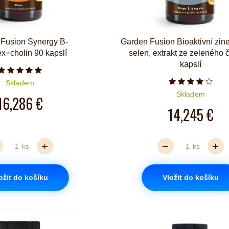
Fusion Synergy B-
Garden Fusion Bioaktivní zin
x+cholin 90 kapslí
selen, extrakt ze zeleného 
kapslí
Počet hvězdiček je 5 z 5
Skladem
Počet hvězd
Skladem
16,286 €
14,245 €
ks
ks
ožit do košíku
Vložit do košíku