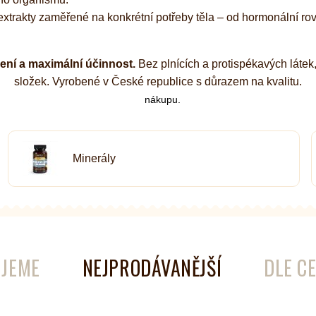
 extrakty zaměřené na konkrétní potřeby těla – od hormonální r
žení a maximální účinnost.
Bez plnících a protispékavých látek,
složek. Vyrobené v České republice s důrazem na kvalitu.
nákupu.
Minerály
JEME
NEJPRODÁVANĚJŠÍ
DLE C