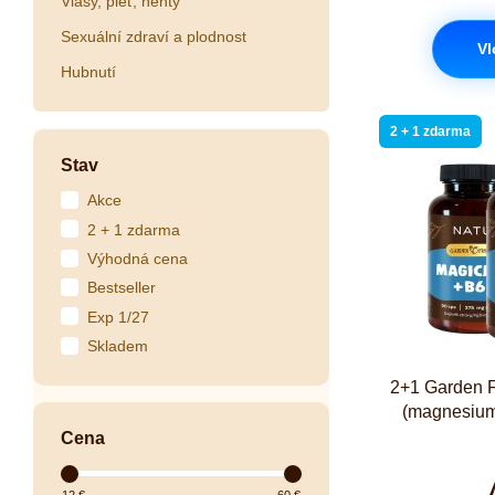
Vlasy, pleť, nehty
Sexuální zdraví a plodnost
Vl
Hubnutí
2 + 1 zdarma
Stav
Akce
2 + 1 zdarma
Výhodná cena
Bestseller
Exp 1/27
Skladem
2+1 Garden F
(magnesium
Cena