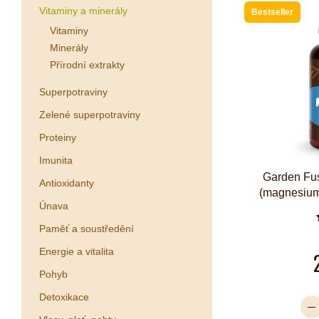
Vitaminy a minerály
Bestseller
Vitaminy
Minerály
Přírodní extrakty
Superpotraviny
Zelené superpotraviny
Proteiny
Imunita
Garden Fus
Antioxidanty
(magnesium
Únava
Paměť a soustředění
Energie a vitalita
Pohyb
Detoxikace