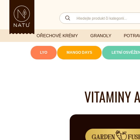
OŘECHOVÉ KRÉMY
GRANOLY
POTRAV
LYO
MANGO DAYS
LETNÍ OSVĚŽEN
Lyofilizovaná
zelenina
Ghí
Vitaminy
VITAMINY 
Sušené ovoce
Džemy
Minerály
NATU mixy
Přírodní e
Ořechy a semínka