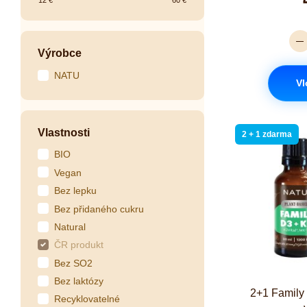
12
€
60
€
Výrobce
NATU
Vl
Vlastnosti
2 + 1 zdarma
BIO
Vegan
Bez lepku
Bez přidaného cukru
Natural
ČR produkt
Bez SO2
Bez laktózy
2+1 Family
Recyklovatelné