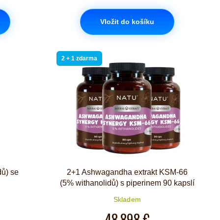
Vložit do košíku
2 + 1 zdarma
dů) se
2+1 Ashwagandha extrakt KSM-66
(5% withanolidů) s piperinem 90 kapslí
Skladem
48,898 €