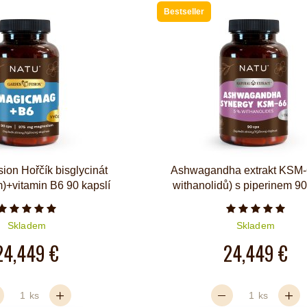
Bestseller
ion Hořčík bisglycinát
Ashwagandha extrakt KSM-
)+vitamin B6 90 kapslí
withanolidů) s piperinem 90
Počet hvězdiček je 5 z 5
Počet hvězd
Skladem
Skladem
24,449 €
24,449 €
ks
ks