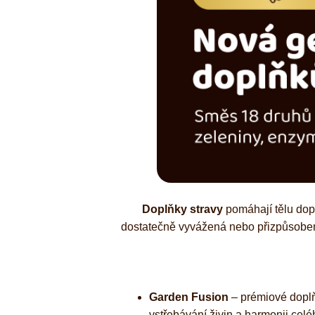
Kombuchy
Porcovan
Energetické nápoje
Sypané
Superfood shoty
Kokosové nápoje
Ostatní nápoje
Doplňky stravy
pomáhají tělu dopln
dostatečně vyvážená nebo přizpůsobená 
Garden Fusion
– prémiové doplňk
vstřebávání živin a harmonii cel