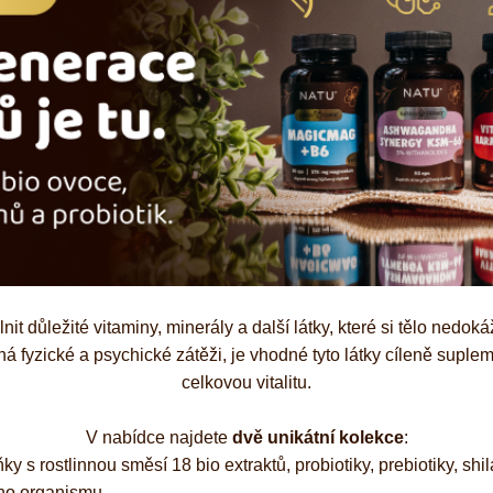
é
Láhve
Kokosové nádobí
it důležité vitaminy, minerály a další látky, které si tělo nedok
fyzické a psychické zátěži, je vhodné tyto látky cíleně suplemen
celkovou vitalitu.
V nabídce najdete
dvě unikátní kolekce
:
y s rostlinnou směsí 18 bio extraktů, probiotiky, prebiotiky, shi
ého organismu.