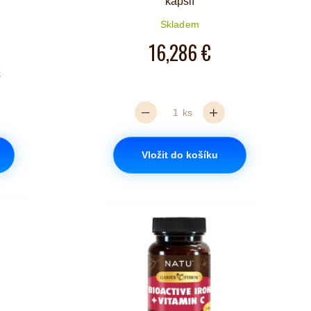
kapslí
Skladem
iček je 5 z 5
16,286 €
€
ks
Vložit do košíku