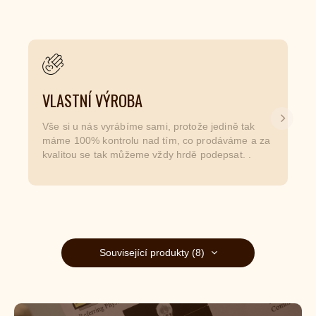
VLASTNÍ VÝROBA
Další
Vše si u nás vyrábíme sami, protože jedině tak
máme 100% kontrolu nad tím, co prodáváme a za
kvalitou se tak můžeme vždy hrdě podepsat. .
Související produkty (8)