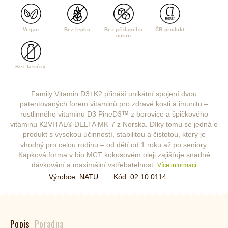
Vegan
Bez lepku
Bez přidaného
ČR produkt
cukru
Bez laktózy
Family Vitamin D3+K2 přináší unikátní spojení dvou
patentovaných forem vitaminů pro zdravé kosti a imunitu –
rostlinného vitaminu D3 PineD3™ z borovice a špičkového
vitaminu K2VITAL® DELTA MK-7 z Norska. Díky tomu se jedná o
produkt s vysokou účinností, stabilitou a čistotou, který je
vhodný pro celou rodinu – od dětí od 1 roku až po seniory.
Kapková forma v bio MCT kokosovém oleji zajišťuje snadné
dávkování a maximální vstřebatelnost.
Více informací
Výrobce:
NATU
Kód:
02.10.0114
Popis
Poradna