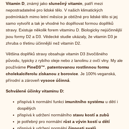
Vitamin D
, známý jako
slunečný vitamin
, patří mezi
nepostradatelné pro lidské tělo. V našich klimatických
podmínkách mimo letní měsíce je obtížné pro lidské tělo si jej
samo vytvořit a tak je vhodné ho doplňovat formou doplňků
stravy. Existuje několik forem vitaminu D. Biologicky nejúčinnější
jsou formy D2 a D3. Vědecké studie ukázaly, že vitamin D3 je
zhruba o třetinu účinnější než vitamin D2.
Většina doplňků stravy obsahuje vitamin D3 živočišného
původu, typicky z rybího oleje nebo z lanolinu z ovčí vlny. My ale
používáme
PineD3™
,
patentovanou rostlinnou formu
cholekalciferolu získanou z borovice
. Je 100% veganská,
přírodní a zároveň
vysoce účinná
.
Schválené účinky vitaminu D:
přispívá k normální funkci
imunitního systému
u dětí i
dospělých
přispívá k udržení normálního
stavu kostí a zubů
je potřebný pro normální
růst a vývin kostí u dětí
přispívá k udržení normální
činnosti svalů