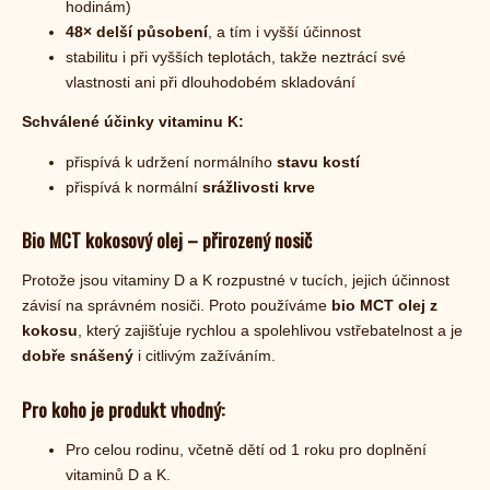
hodinám)
48× delší působení
, a tím i vyšší účinnost
stabilitu i při vyšších teplotách, takže neztrácí své
vlastnosti ani při dlouhodobém skladování
Schválené účinky vitaminu K:
přispívá k udržení normálního
stavu kostí
přispívá k normální
srážlivosti krve
Bio MCT kokosový olej – přirozený nosič
Protože jsou vitaminy D a K rozpustné v tucích, jejich účinnost
závisí na správném nosiči. Proto používáme
bio MCT olej z
kokosu
, který zajišťuje rychlou a spolehlivou vstřebatelnost a je
dobře snášený
i citlivým zažíváním.
Pro koho je produkt vhodný:
Pro celou rodinu, včetně dětí od 1 roku pro doplnění
vitaminů D a K.