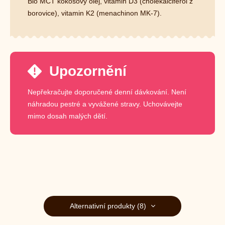
Bio MCT kokosový olej, vitamin D3 (cholekalciferol z
borovice), vitamin K2 (menachinon MK-7).
Upozornění
Nepřekračujte doporučené denní dávkování. Není
náhradou pestré a vyvážené stravy. Uchovávejte
mimo dosah malých dětí.
Alternativní produkty (8)