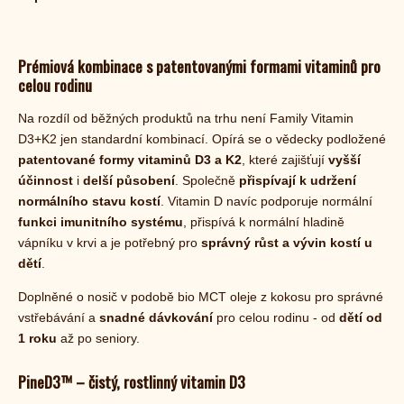
Prémiová kombinace s patentovanými formami vitaminů pro
celou rodinu
Na rozdíl od běžných produktů na trhu není Family Vitamin
D3+K2 jen standardní kombinací. Opírá se o vědecky podložené
patentované formy
vitaminů D3 a K2
, které zajišťují
vyšší
účinnost
i
delší působení
. Společně
přispívají k udržení
normálního stavu kostí
. Vitamin D navíc podporuje normální
funkci imunitního systému
, přispívá k normální hladině
vápníku v krvi a je potřebný pro
správný růst a vývin kostí u
dětí
.
Doplněné o nosič v podobě bio MCT oleje z kokosu pro správné
vstřebávání a
snadné dávkování
pro celou rodinu - od
dětí od
1 roku
až po seniory.
PineD3™ – čistý, rostlinný vitamin D3