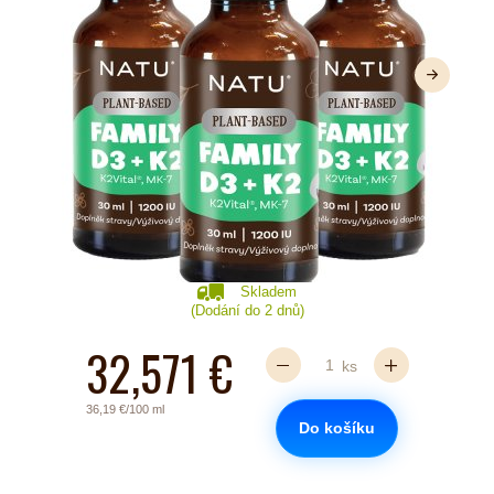
Další
Skladem
(Dodání do 2 dnů)
32,571 €
ks
36,19 €/100 ml
Do košíku