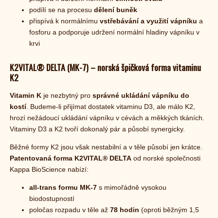
podílí se na procesu
dělení buněk
přispívá k normálnímu
vstřebávání a využití vápníku
a
fosforu a podporuje udržení normální hladiny vápníku v
krvi
K2VITAL® DELTA (MK-7) – norská špičková forma vitaminu
K2
Vitamin K
je nezbytný pro
správné ukládání vápníku do
kostí
. Budeme-li přijímat dostatek vitaminu D3, ale málo K2,
hrozí nežádoucí ukládání vápníku v cévách a měkkých tkáních.
Vitaminy D3 a K2 tvoří dokonalý pár a působí synergicky.
Běžné formy K2 jsou však nestabilní a v těle působí jen krátce.
Patentovaná forma
K2VITAL® DELTA
od norské společnosti
Kappa BioScience nabízí:
all-trans formu MK-7
s mimořádně vysokou
biodostupností
poločas rozpadu v těle až
78 hodin
(oproti běžným 1,5