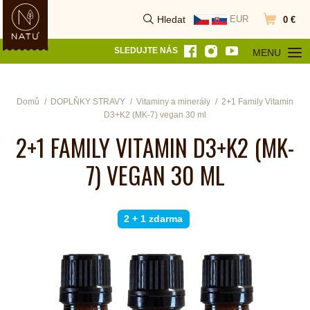
Hledat
EUR
0 €
Vyhledat
Přejít do k
SLEDUJTE NÁS
MENU
OTEVŘÍT MEN
Domů
DOPLŇKY STRAVY
Vitaminy a minerály
2+1 Family Vitamin
D3+K2 (MK-7) vegan 30 ml
2+1 FAMILY VITAMIN D3+K2 (MK-
7) VEGAN 30 ML
2 + 1 zdarma