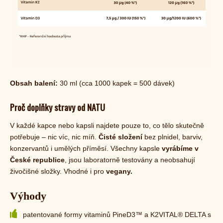
Obsah balení:
30 ml
(cca 1000 kapek = 500 dávek)
Proč doplňky stravy od NATU
V každé kapce nebo kapsli najdete pouze to, co tělo skutečně
potřebuje – nic víc, nic míň.
Čisté složení
bez plnidel, barviv,
konzervantů i umělých příměsí. Všechny kapsle
vyrábíme v
České republice
, jsou laboratorně testovány a neobsahují
živočišné složky. Vhodné i pro
vegany.
Výhody
patentované formy vitaminů PineD3™ a K2VITAL® DELTA s