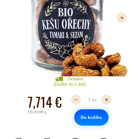
Další
Skladem
(Dodání do 2 dnů)
7,714 €
ks
5,51 €/100 g
Do košíku