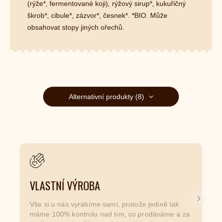
(rýže*, fermentované koji)
,
rýžový sirup*, kukuřičný
škrob*, cibule*, zázvor*, česnek*. *BIO. Může
obsahovat stopy jiných ořechů.
Alternativní produkty (8)
VLASTNÍ VÝROBA
Další
Vše si u nás vyrábíme sami, protože jedině tak
máme 100% kontrolu nad tím, co prodáváme a za