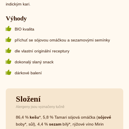
indickým kari.
Výhody
BIO kvalita
příchuť se sójovou omáčkou a sezamovými semínky
dle vlastní originální receptury
dokonalý slaný snack
dárkové balení
Složení
Alergeny jsou vyznačeny tučně
86,4 %
kešu
*, 5,8 % Tamari sójová omáčka (
sójové
boby*, sůl)
,
4,4 %
sezam
bílý*, rýžové víno Mirin