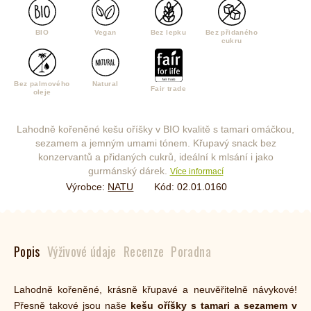
BIO
Vegan
Bez lepku
Bez přidaného
cukru
Bez palmového
Natural
Fair trade
oleje
Lahodně kořeněné kešu oříšky v BIO kvalitě s tamari omáčkou,
sezamem a jemným umami tónem. Křupavý snack bez
konzervantů a přidaných cukrů, ideální k mlsání i jako
gurmánský dárek.
Více informací
Výrobce:
NATU
Kód:
02.01.0160
Popis
Výživové údaje
Recenze
Poradna
Lahodně kořeněné, krásně křupavé a neuvěřitelně návykové!
Přesně takové jsou naše
kešu oříšky s tamari a sezamem v