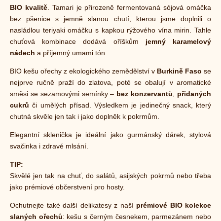
BIO kvalitě
. Tamari je přirozeně fermentovaná sójová omáčka
bez pšenice s jemně slanou chutí, kterou jsme doplnili o
nasládlou teriyaki omáčku s kapkou rýžového vína mirin. Tahle
chuťová kombinace dodává oříškům
jemný karamelový
nádech
a příjemný umami tón.
BIO kešu ořechy z ekologického zemědělství v
Burkině Faso
se
nejprve ručně praží do zlatova, poté se obalují v aromatické
směsi se sezamovými semínky –
bez konzervantů
,
přidaných
cukrů
či umělých přísad. Výsledkem je jedinečný snack, který
chutná skvěle jen tak i jako doplněk k pokrmům.
Elegantní sklenička je ideální jako gurmánský dárek, stylová
svačinka i zdravé mlsání.
TIP:
Skvělé jen tak na chuť, do salátů, asijských pokrmů nebo třeba
jako prémiové občerstvení pro hosty.
Ochutnejte také další delikatesy z naší
prémiové BIO kolekce
slaných ořechů
: kešu s černým česnekem, parmezánem nebo