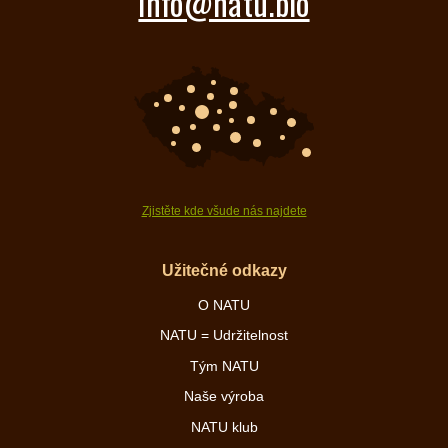
info@natu.bio
Zjistěte kde všude nás najdete
Užitečné odkazy
O NATU
NATU = Udržitelnost
Tým NATU
Naše výroba
NATU klub