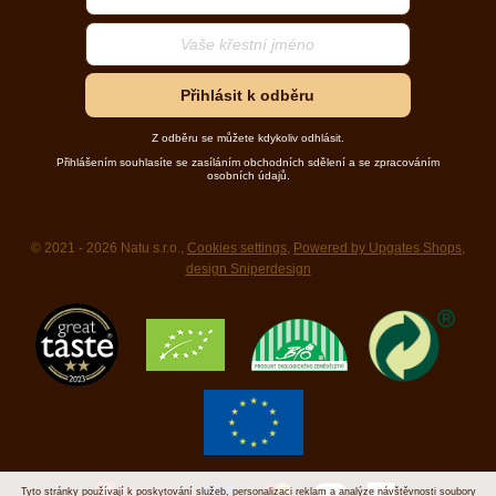
Přihlásit k odběru
Z odběru se můžete kdykoliv odhlásit.
Přihlášením souhlasíte se zasíláním obchodních sdělení a se zpracováním
osobních údajů.
© 2021 - 2026 Natu s.r.o.,
Cookies settings
,
Powered by Upgates Shops
,
design Sniperdesign
Tyto stránky používají k poskytování služeb, personalizaci reklam a analýze návštěvnosti soubory