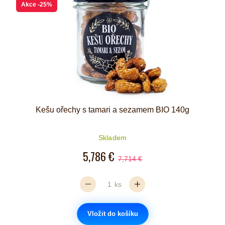
Akce
-25%
Kešu ořechy s tamari a sezamem BIO 140g
Skladem
5,786 €
7,714 €
ks
Vložit do košíku