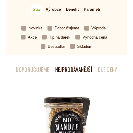
Stav
Výrobce
Benefit
Parametr
Novinka
Doporučujeme
Výprodej
Akce
Tip na dárek
Výhodná cena
Bestseller
Skladem
DOPORUČUJEME
NEJPRODÁVANĚJŠÍ
DLE CENY