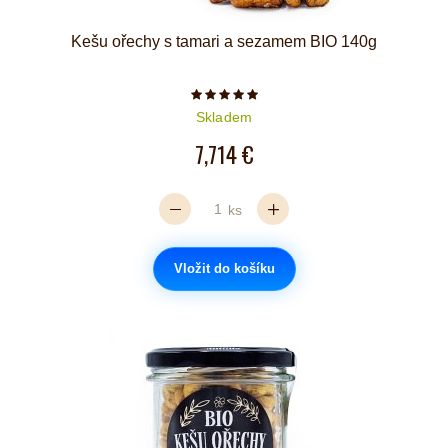
Kešu ořechy s tamari a sezamem BIO 140g
Počet hvězdiček je 5 z 5
Skladem
7,714 €
ks
Vložit do košíku