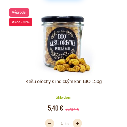
Výprodej
Akce
-30%
Kešu ořechy s indickým kari BIO 150g
Skladem
5,40 €
7,714 €
ks