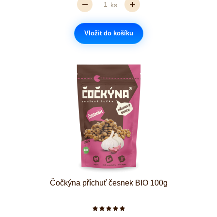
ks
Vložit do košíku
Čočkýna příchuť česnek BIO 100g
Počet hvězdiček je 5 z 5