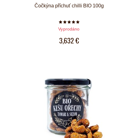
Čočkýna příchuť chilli BIO 100g
Počet hvězdiček je 5 z 5
Vyprodáno
3,632 €