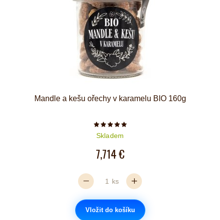
Mandle a kešu ořechy v karamelu BIO 160g
Počet hvězdiček je 5 z 5
Skladem
7,714 €
ks
Vložit do košíku