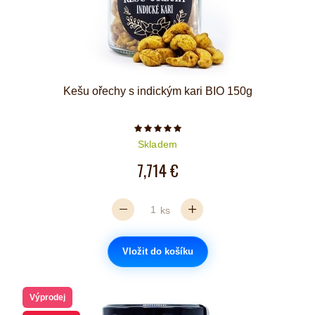
Kešu ořechy s indickým kari BIO 150g
Počet hvězdiček je 5 z 5
Skladem
7,714 €
ks
Vložit do košíku
Výprodej