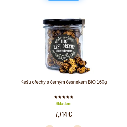
Kešu ořechy s černým česnekem BIO 160g
Počet hvězdiček je 5 z 5
Skladem
7,714 €