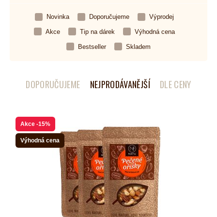
Novinka
Doporučujeme
Výprodej
Akce
Tip na dárek
Výhodná cena
Bestseller
Skladem
DOPORUČUJEME
NEJPRODÁVANĚJŠÍ
DLE CENY
Akce
-15%
Výhodná cena