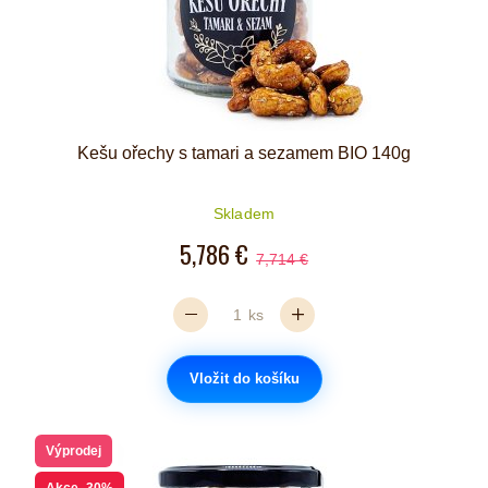
Kešu ořechy s tamari a sezamem BIO 140g
Skladem
5,786 €
7,714 €
ks
Vložit do košíku
Výprodej
Akce
-30%