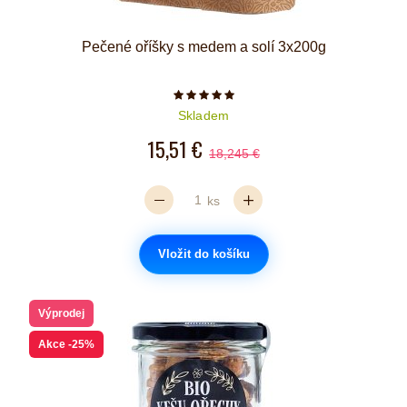
Pečené oříšky s medem a solí 3x200g
Počet hvězdiček je 5 z 5
Skladem
15,51 €
18,245 €
ks
Vložit do košíku
Výprodej
Akce
-25%