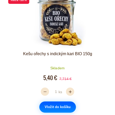
Kešu ořechy s indickým kari BIO 150g
Skladem
5,40 €
7,714 €
ks
Vložit do košíku