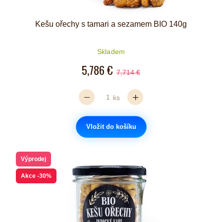
Kešu ořechy s tamari a sezamem BIO 140g
Skladem
5,786 €
7,714 €
ks
Vložit do košíku
Výprodej
Akce
-30%