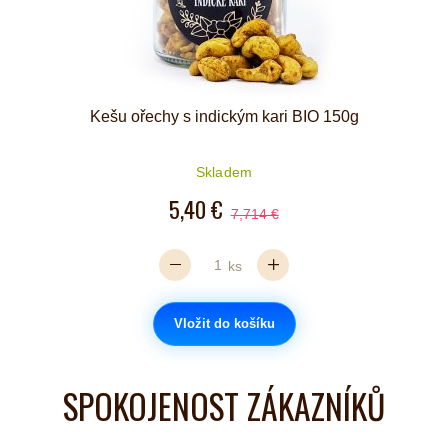
Kešu ořechy s indickým kari BIO 150g
Skladem
5,40 €
7,714 €
ks
Vložit do košíku
SPOKOJENOST ZÁKAZNÍKŮ