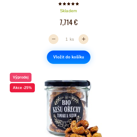
Počet hvězdiček je 5 z 5
Skladem
7,714 €
ks
Vložit do košíku
Výprodej
Akce
-25%