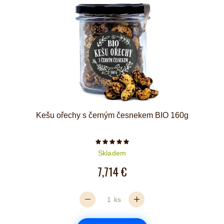
Kešu ořechy s černým česnekem BIO 160g
Počet hvězdiček je 5 z 5
Skladem
7,714 €
ks