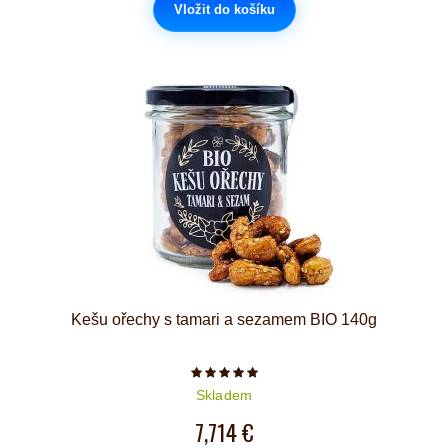
Vložit do košíku
Kešu ořechy s tamari a sezamem BIO 140g
Počet hvězdiček je 5 z 5
Skladem
7,714 €