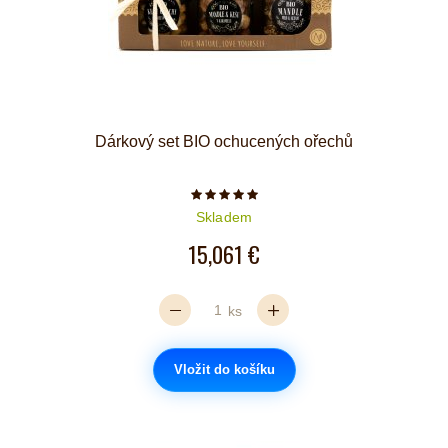
Dárkový set BIO ochucených ořechů
Počet hvězdiček je 5 z 5
Skladem
15,061 €
ks
Vložit do košíku