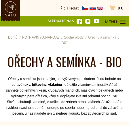
Hledat
0 €
Vyhledat
Přejít do k
SLEDUJTE NÁS
MENU
OTEVŘÍT MEN
Domů
POTRAVINY A NÁPOJE
Suché plody
Ořechy a semínka
BIO
OŘECHY A SEMÍNKA - BIO
Ořechy a semínka jsou malým, ale výživovým pokladem. Jsou bohaté na
zdravé
tuky, bílkoviny, vlákninu
i důležité vitamíny a minerály. Ať už
sáhnete po jemných kešu, křupavých mandlích, máslových pekanech nebo
výživných para ořeších, vždy si dopřejete kvalitní přírodní pochoutku.
Skvěle chutnají samotné, v kaších, dezertech nebo salátech. Ať už hledáte
rychlou svačinu, doplnění energie po sportu nebo ingredienci do zdravého
pečení, u nás najdete jen ty nejlepší kousky bez zbytečných přísad.