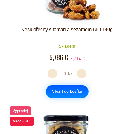
Kešu ořechy s tamari a sezamem BIO 140g
Skladem
5,786 €
7,714 €
ks
Vložit do košíku
Výprodej
Akce
-30%