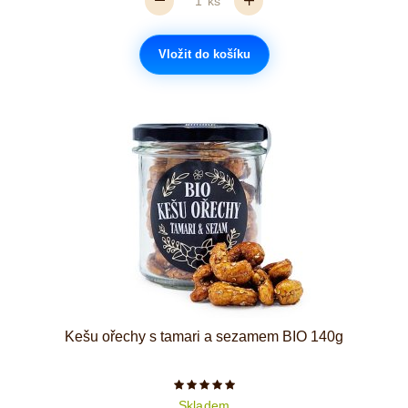
ks
Vložit do košíku
Kešu ořechy s tamari a sezamem BIO 140g
Počet hvězdiček je 5 z 5
Skladem