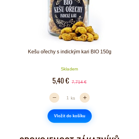
Kešu ořechy s indickým kari BIO 150g
Skladem
5,40 €
7,714 €
ks
Vložit do košíku