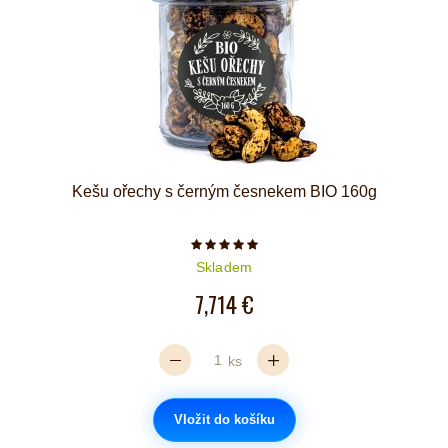
Kešu ořechy s černým česnekem BIO 160g
Počet hvězdiček je 5 z 5
Skladem
7,714 €
ks
Vložit do košíku