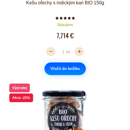
Kešu ořechy s indickým kari BIO 150g
Počet hvězdiček je 5 z 5
Skladem
7,714 €
ks
Vložit do košíku
Výprodej
Akce
-25%