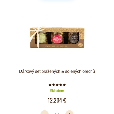
Dárkový set pražených & solených ořechů
Počet hvězdiček je 5 z 5
Skladem
12,204 €