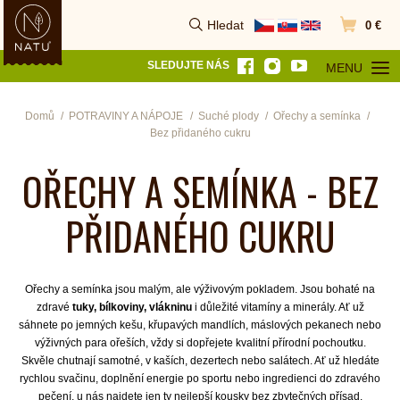
Hledat
0 €
Vyhledat
Přejít do k
SLEDUJTE NÁS
MENU
OTEVŘÍT MEN
Domů
POTRAVINY A NÁPOJE
Suché plody
Ořechy a semínka
Bez přidaného cukru
OŘECHY A SEMÍNKA - BEZ
PŘIDANÉHO CUKRU
Ořechy a semínka jsou malým, ale výživovým pokladem. Jsou bohaté na
zdravé
tuky, bílkoviny, vlákninu
i důležité vitamíny a minerály. Ať už
sáhnete po jemných kešu, křupavých mandlích, máslových pekanech nebo
výživných para ořeších, vždy si dopřejete kvalitní přírodní pochoutku.
Skvěle chutnají samotné, v kaších, dezertech nebo salátech. Ať už hledáte
rychlou svačinu, doplnění energie po sportu nebo ingredienci do zdravého
pečení, u nás najdete jen ty nejlepší kousky bez zbytečných přísad.