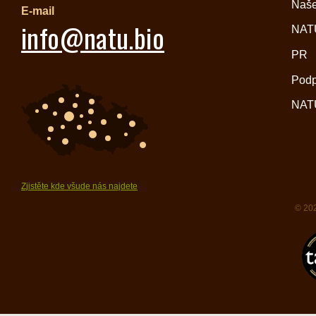
Naše
E-mail
info@natu.bio
NATU
PR
Pod
NATU
Zjistěte kde všude nás najdete
© 202