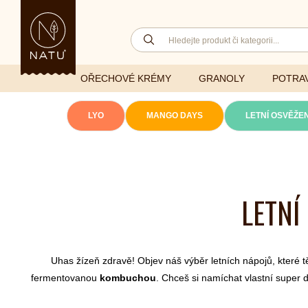
OŘECHOVÉ KRÉMY
GRANOLY
POTRAV
LYO
MANGO DAYS
LETNÍ OSVĚŽEN
Lyofilizovaná
zelenina
Ghí
Vitaminy
LETNÍ
Sušené ovoce
Džemy
Minerály
NATU mixy
Přírodní e
Ořechy a semínka
Uhas žízeň zdravě! Objev náš výběr letních nápojů, které tě 
fermentovanou
kombuchou
. Chceš si namíchat vlastní super