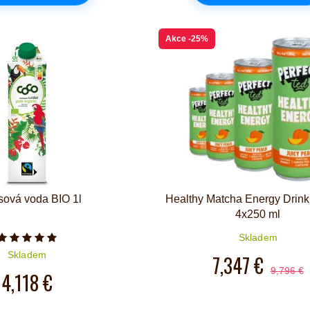
Akce
-25%
ová voda BIO 1l
Healthy Matcha Energy Drink
4x250 ml
Skladem
Počet hvězdiček je 5 z 5
Skladem
7,347 €
9,796 €
4,118 €