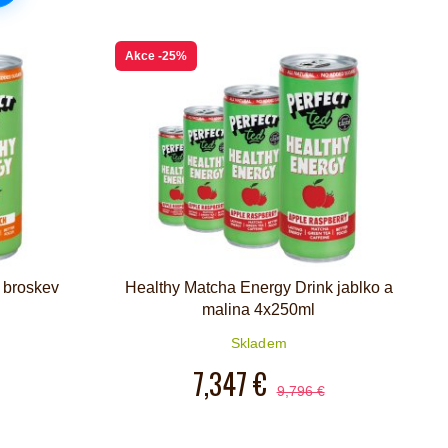
Akce
-25%
 broskev
Healthy Matcha Energy Drink jablko a
malina 4x250ml
Skladem
7,347 €
9,796 €