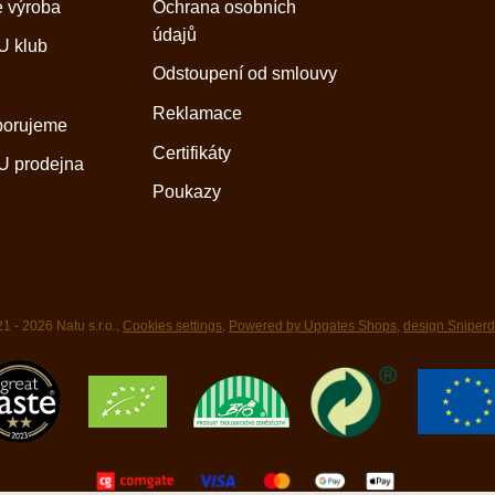
 výroba
Ochrana osobních
údajů
 klub
Odstoupení od smlouvy
Reklamace
porujeme
Certifikáty
 prodejna
Poukazy
1 - 2026 Natu s.r.o.,
Cookies settings
,
Powered by Upgates Shops
,
design Sniper