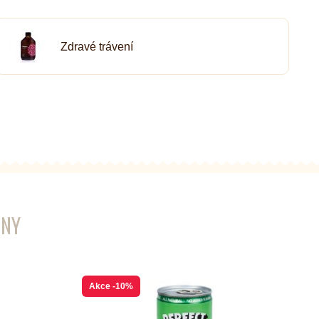
Zdravé trávení
ENY
Akce
-10%