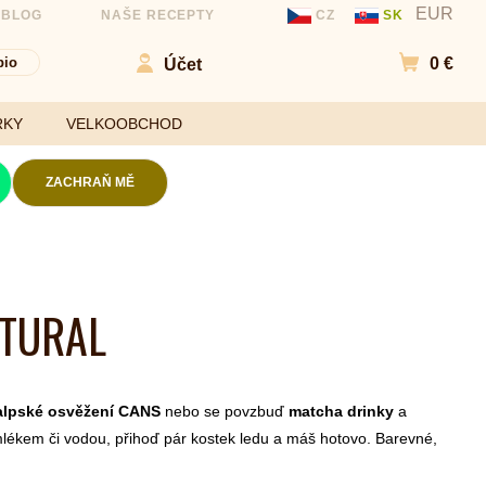
EUR
 BLOG
NAŠE RECEPTY
CZ
SK
bio
0 €
Účet
Přejít d
RKY
VELKOOBCHOD
ZACHRAŇ MĚ
Kokosové chipsy
Mouky
Slané chipsy a
ATURAL
ořechy
Sladidla
Ovocné kuličky a
Koření a
chipsy
ochucovadla
Čokolády
alpské osvěžení CANS
nebo se povzbuď
matcha drinky
a
Bezlepkové tyčinky
mlékem či vodou, přihoď pár kostek ledu a máš hotovo. Barevné,