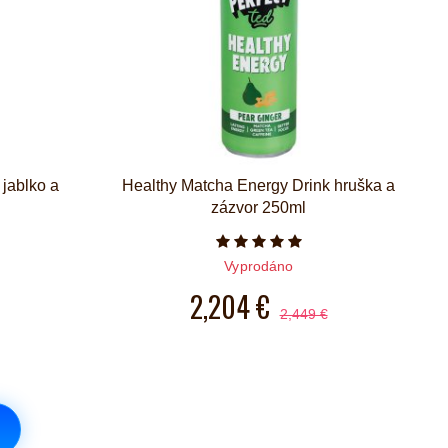
jablko a
Healthy Matcha Energy Drink hruška a
zázvor 250ml
iček je 5 z 5
Počet hvězdiček je 5 z 5
Vyprodáno
2,204 €
2,449 €