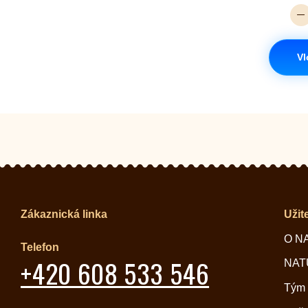
Vl
Zákaznická linka
Užit
O N
Telefon
+420 608 533 546
NATU
Tým