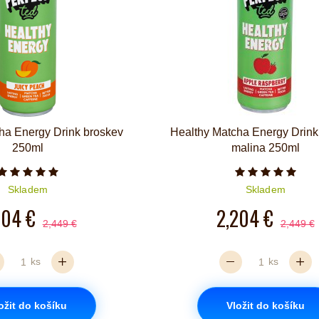
ha Energy Drink broskev
Healthy Matcha Energy Drink 
250ml
malina 250ml
Počet hvězdiček je 5 z 5
Počet hvězd
Skladem
Skladem
204 €
2,204 €
2,449 €
2,449 €
ks
ks
ožit do košíku
Vložit do košíku