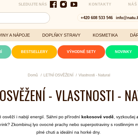
SLEDUJTE NÁS
KONTAKTY
NÁŠ
+420 608 533 546
info@natu.
INY A NÁPOJE
DOPLŇKY STRAVY
KOSMETIKA
DÁ
Í
BESTSELLERY
VÝHODNÉ SETY
NOVINKY
Cereálie a vločky
Domů
LETNÍ OSVĚŽENÍ
Vlastnosti - Natural
 OSVĚŽENÍ - VLASTNOSTI - N
xtrakty
osvěží i nabijí energií. Sáhni po přírodní
kokosové vodě
, vyzkoušej
 drink? Zkombinuj lyo ovocné prachy nebo superpotraviny s rostlinným 
plné chuti a ideální na horké dny.