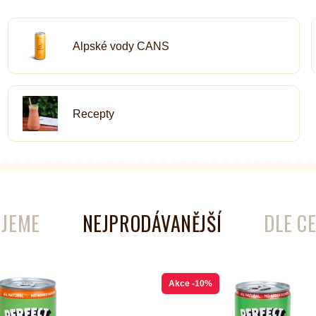
é
Láhve
Alpské vody CANS
Kokosové nádobí
Recepty
JEME
NEJPRODÁVANĚJŠÍ
DLE C
Akce
-10%