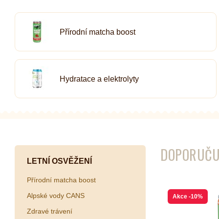
Kombuchy
Porcovan
Přírodní matcha boost
Energetické nápoje
Sypané
Superfood shoty
Kokosové nápoje
Hydratace a elektrolyty
Ostatní nápoje
DOPORUČU
LETNÍ OSVĚŽENÍ
Přírodní matcha boost
Alpské vody CANS
Akce
-10%
Zdravé trávení