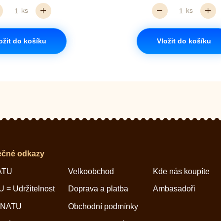
ks
ks
ožit do košíku
Vložit do košíku
ečné odkazy
ATU
Velkoobchod
Kde nás koupíte
 = Udržitelnost
Doprava a platba
Ambasadoři
 NATU
Obchodní podmínky