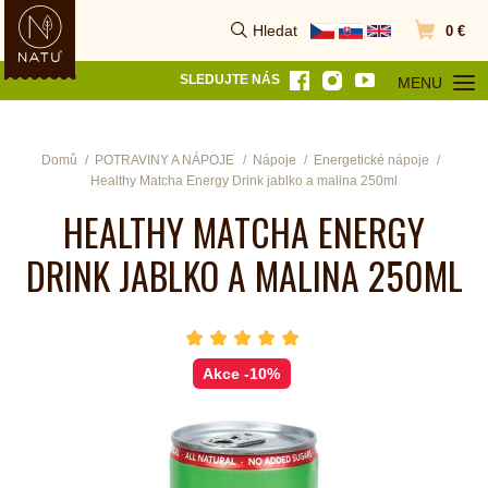
Hledat
0 €
Vyhledat
Přejít do k
SLEDUJTE NÁS
MENU
OTEVŘÍT MEN
Domů
POTRAVINY A NÁPOJE
Nápoje
Energetické nápoje
Healthy Matcha Energy Drink jablko a malina 250ml
HEALTHY MATCHA ENERGY
DRINK JABLKO A MALINA 250ML
hvězda 1
hvězda 2
hvězda 3
hvězda 4
hvězda 5
Počet hvězdiček je 5 z 5
Akce
-10%