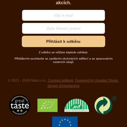
akcích.
Přihlásit k odběru
Z odběru se můžete kdykoliv odhlásit.
Přihlášením souhlasíte se zasíláním obchodních sdělení a se zpracováním
osobních údajů.
© 2021 - 2026 Natu s.r.o.,
Cookies settings
,
Powered by Upgates Shops
,
design Sniperdesign