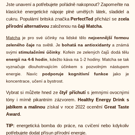
Jste unavení a potřebujete pořádně nakopnout? Zapomeňte na
klasické energetické nápoje plné umělých látek, sladidel a
cukru. Populární britská značka
PerfectTed
přichází se
zcela
přírodní alternativou
založenou na
čaji Matcha
.
Matcha
je pro své účinky na lidské tělo
nejcennější formou
zeleného čaje
na světě. Je
bohatá na antioxidanty
a známá
svými
stimulačními účinky
. Kofein ze zelených čajů dodá tělu
energii na 4-6 hodin
, kdežto káva na 1-2 hodiny. Matcha se tak
vyznačuje dlouhotrvajícím účinkem s pozvolným nástupem
energie. Navíc
podporuje kognitivní funkce
jako je
koncentrace, učení a bystrost.
Vybrat si můžete hned ze
čtyř příchutí
s jemnými ovocnými
tóny i mírně pikantním zázvorem.
Healthy Energy Drink s
jablkem a malinou
získal v roce 2022 ocenění
Great Taste
Award
.
TIP:
energetická bomba do práce, na cvičení nebo kdykoliv
potřebujete dodat přísun přírodní energie.