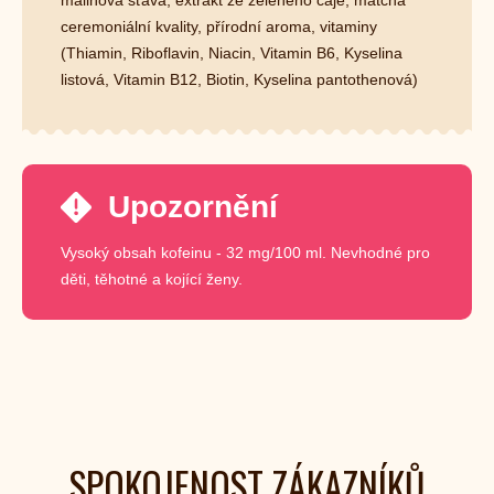
malinová šťáva, extrakt ze zeleného čaje, matcha
ceremoniální kvality, přírodní aroma, vitaminy
(Thiamin, Riboflavin, Niacin, Vitamin B6, Kyselina
listová, Vitamin B12, Biotin, Kyselina pantothenová)
Upozornění
Vysoký obsah kofeinu - 32 mg/100 ml. Nevhodné pro
děti, těhotné a kojící ženy.
SPOKOJENOST ZÁKAZNÍKŮ