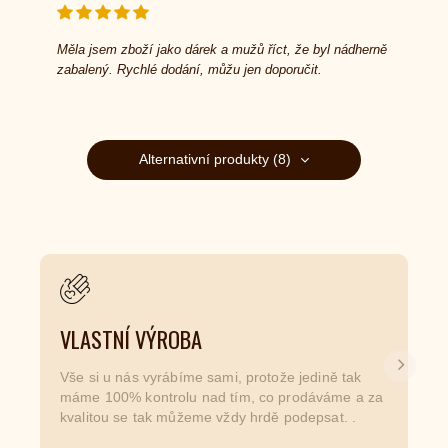
Měla jsem zboží jako dárek a mužů říct, že byl nádherně
zabalený. Rychlé dodání, můžu jen doporučit.
Alternativní produkty (8)
VLASTNÍ VÝROBA
Další
Vše si u nás vyrábíme sami, protože jedině tak
máme 100% kontrolu nad tím, co prodáváme a za
kvalitou se tak můžeme vždy hrdě podepsat. .