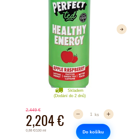
Další
Skladem
(Dodání do 2 dnů)
2,449 €
2,204 €
ks
0,88 €/100 ml
Do košíku