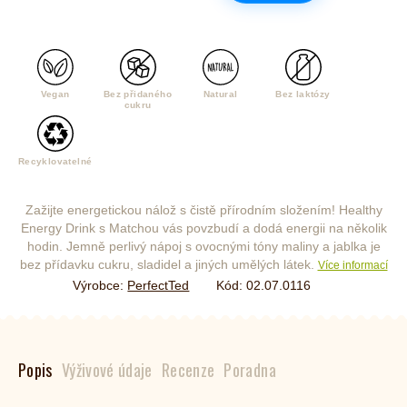
Vegan
Bez přidaného
Natural
Bez laktózy
cukru
Recyklovatelné
Zažijte energetickou nálož s čistě přírodním složením! Healthy
Energy Drink s Matchou vás povzbudí a dodá energii na několik
hodin. Jemně perlivý nápoj s ovocnými tóny maliny a jablka je
bez přídavku cukru, sladidel a jiných umělých látek.
Více informací
Výrobce:
PerfectTed
Kód:
02.07.0116
Popis
Výživové údaje
Recenze
Poradna