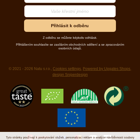
Přihlásit k odběru
Z odběru se můžete kdykoliv odhlásit.
Přihlášením souhlasíte se zasíláním obchodních sdělení a se zpracováním
osobních údajů.
© 2021 - 2026 Natu s.r.o.,
Cookies settings
,
Powered by Upgates Shops
,
design Sniperdesign
Tyto stránky používají k poskytování služeb, personalizaci reklam a analýze návštěvnosti soubory