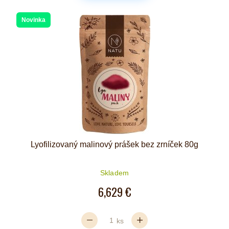
Novinka
Lyofilizovaný malinový prášek bez zrníček 80g
Skladem
6,629 €
ks