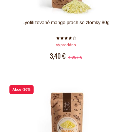
Lyofilizované mango prach se zlomky 80g
Počet hvězdiček je 4 z 5
Vyprodáno
3,40 €
4,857 €
Akce
-30%