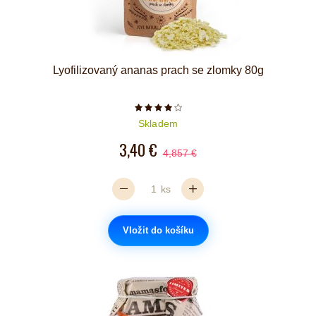
Lyofilizovaný ananas prach se zlomky 80g
Počet hvězdiček je 4 z 5
Skladem
3,40 €
4,857 €
ks
Vložit do košíku