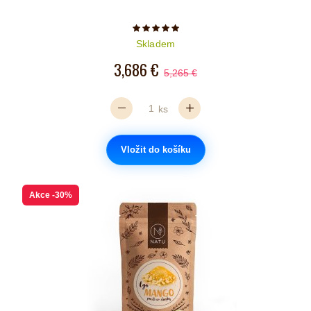
Počet hvězdiček je 5 z 5
Skladem
3,686 €
5,265 €
ks
Vložit do košíku
Akce
-30%