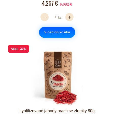
4,257 €
6,082 €
ks
Vložit do košíku
Akce
-30%
Lyofilizované jahody prach se zlomky 80g