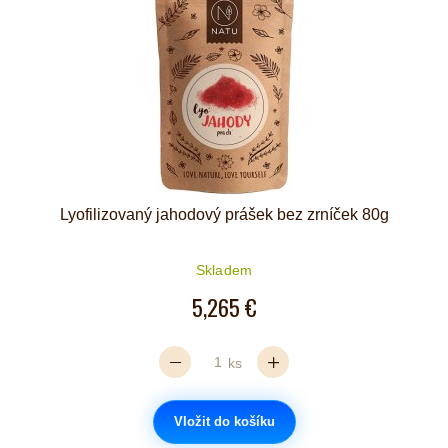
Lyofilizovaný jahodový prášek bez zrníček 80g
Skladem
5,265 €
ks
Vložit do košíku