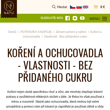
Hledat
0 €
Vyhledat
Přejít do k
SLEDUJTE NÁS
MENU
OTEVŘÍT MEN
Domů
POTRAVINY A NÁPOJE
Zdravé pečení a vaření
Koření a
ochucovadla
Vlastnosti - Bez přidaného cukru
KOŘENÍ A OCHUCOVADLA
- VLASTNOSTI - BEZ
PŘIDANÉHO CUKRU
Koření nejen dodá specifickou chuť a vůni, ale mnohdy zlepšuje trávení
potravy a využitelnost některých složek v jídle. Je třeba ho však používat s
mírou a rozumně. Stejně jako ochucovadla, která mohou být velmi
prospěšná a pomoci nám při trávení je zapotřebí je používat citlivě a vždy