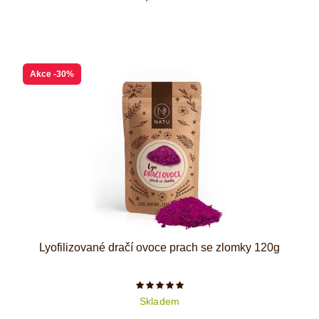
Akce
-30%
Lyofilizované dračí ovoce prach se zlomky 120g
Počet hvězdiček je 5 z 5
Skladem