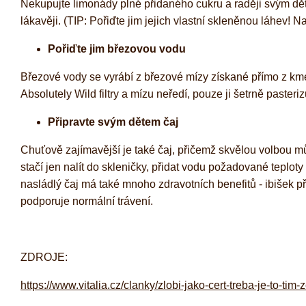
Nekupujte limonády plné přidaného cukru a raději svým dět
lákavěji. (TIP: Pořiďte jim jejich vlastní skleněnou láhev! 
Pořiďte jim březovou vodu
Březové vody se vyrábí z březové mízy získané přímo z kme
Absolutely Wild filtry a mízu neředí, pouze ji šetrně paster
Připravte svým dětem čaj
Chuťově zajímavější je také čaj, přičemž skvělou volbou m
stačí jen nalít do skleničky, přidat vodu požadované teplo
nasládlý čaj má také mnoho zdravotních benefitů - ibišek při
podporuje normální trávení.
ZDROJE:
https://www.vitalia.cz/clanky/zlobi-jako-cert-treba-je-to-tim-