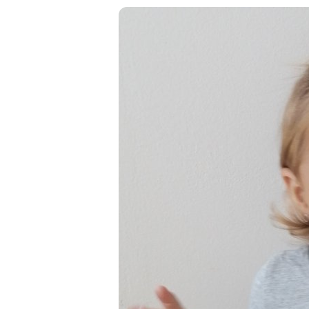
Kombuchy
Porcovan
Energetické nápoje
Sypané
Superfood shoty
Kokosové nápoje
Ostatní nápoje