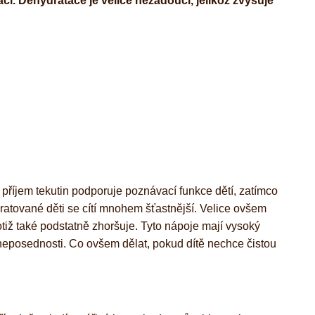
i. Dehydratace je velice nežádoucí, jelikož zvyšuje
í příjem tekutin podporuje poznávací funkce dětí, zatímco
ydratované děti se cítí mnohem šťastnější. Velice ovšem
otiž také podstatně zhoršuje. Tyto nápoje mají vysoký
 neposednosti. Co ovšem dělat, pokud dítě nechce čistou