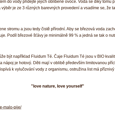
em do vody přidejte jejich oblíbené ovoce. Voda se díky tomu 
Na výběr je ze 3 různých barevných provedení a vsadíme se, že tak
ne stromu a jsou tedy čistě přírodní. Aby se březová voda zac
izuje. Podíl březové šťávy je minimálně 99 % a jedná se tak o nut
ůže být například Fluidum Té. Čaje Fluidum Té jsou v BIO kvali
ty a nápoj je hotový. Děti mají v oblibě především limitovanou
spívá k vylučování vody z organismu, ostružina list má příznivý v
"love nature, love yourself"
ze-malo-pije/