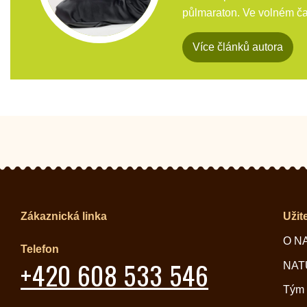
půlmaraton. Ve volném čas
Více článků autora
Zákaznická linka
Užit
O N
Telefon
+420 608 533 546
NATU
Tým