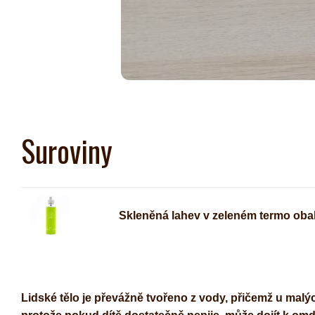
Suroviny
Skleněná lahev v zeleném termo ob
Lidské tělo je převážně tvořeno z vody, přičemž u malýc