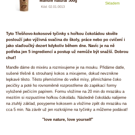
Mandle natural 500g
Skladem
9,75
Kód: 02.01.0013
Tyto Třešňovo-kokosové tyčinky s hořkou čokoládou skvěle
poslouží jako výživná svačina do školy, práce nebo po cvičení i
jako slaďoučký dezert kdykoliv během dne. Navíc je na ně
potřeba jen 5 ingrediencí a postup už nemůže být snažší. Dobrou
chuť!
Mandle dáme do mixéru a rozmixujeme je na mouku. Přidáme datle,
sušené
třešně & strouhaný kokos a mixujeme, dokud nevznikne
lepkavé těsto.
Těsto přemístíme do velké mísy, přimícháme čoko
pecičky a poté ho
rovnoměrně rozprostřeme do zapékací formy
vyložené pečícím papírem.
Formu vložíme na 20 min do mrazáku a
mezitím si rozpustíme hořkou
čokoládu. Následně čokoládu nalijeme
na ztuhlý základ, posypeme
kokosem a vložíme zpět do mrazáku na
cca 5 min. Na závěr už jen
rozkrájíme na tyčinky a můžeme podávat!
"love nature, love yourself"