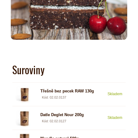
Suroviny
Třešně bez pecek RAW 130g
Skladem
3,06
Kód: 02.02.0137
Datle Deglet Nour 200g
Skladem
2 €
Kód: 02.02.0127