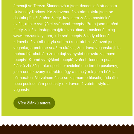
Jmenuji se Tereza Šlancarová a jsem dvacetiletá studentka
Univerzity Karlovy. Ke zdravému životnímu stylu jsem se
dostala přibližně před 5 lety, kdy jsem začala pravidelně
cvičit, a také vymýšlet své první recepty. Proto jsem si před
2 lety založila Instagram @terezas_diary a následně i blog
www.terezasdiary.com, kde své recepty & rady ohledně
zdravého životního stylu sdílím i s ostatními. Zároveň jsem
veganka, a proto se snažím ukázat, že zdravá veganská jídla
mohou být chutná a že se dají vymyslet opravdu zajímavé
recepty! Kromě vymýšlení receptů, vaření, focení a psaní
článků zbožňuji také sport - pravidelně chodím do posilovny,
jsem certifikovaný instruktor jógy a minulý rok jsem běžela
půlmaraton. Ve volném čase se zajímám o filosofii, ráda čtu
nebo poslouchám podcasty o zdravém životním stylu a
veganství.
Více článků autora