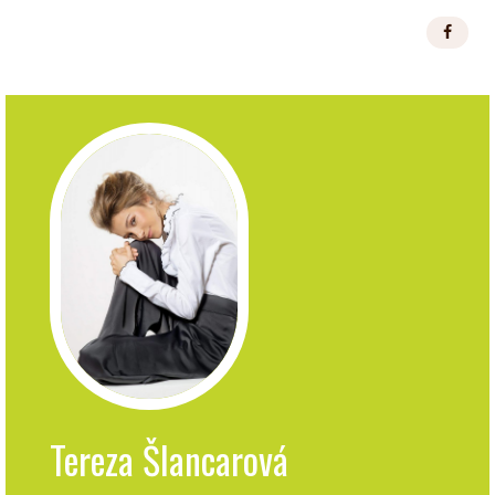
Tereza Šlancarová