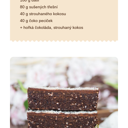
180 g datlí
80 g sušených třešní
40 g strouhaného kokosu
40 g čoko peciček
+ hořká čokoláda, strouhaný kokos