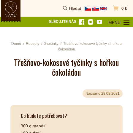
Hledat
0 €
Vyhledat
Přejít do k
SLEDUJTE NÁS
MENU
OTEVŘÍT MEN
Domů
Recepty
Svačinky
Třešňovo-kokosové tyčinky s hořkou
čokoládou
Třešňovo-kokosové tyčinky s hořkou
čokoládou
Napsáno 28.08.2021
Co budete potřebovat?
300 g mandlí