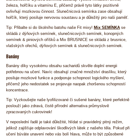
železa, hořčíku a vitamínu E, přičemž právě tyto látky pozitivně
ovlivňují mozkovou činnost. Slunečnicová semínka zase obsahují
hořčík, který posiluje nervovou soustavu a je důležitý pro naši paměť.
Tip: Přibalte si do školního batohu naše Fit mixy!
Mix SEMÍNKA
se
skládá z dýňových semínek, slunečnicových semínek, konopných
semínek & piniových oříšků a Mix BRUSNICE se skládá z brusnice,
vlašských ořechů, dýňových semínek & slunečnicových semínek.
Banány
Banány díky vysokému obsahu sacharidů skvěle doplní energii
potřebnou na učení. Navíc obsahují značné množství draslíku, který
posiluje mozkové funkce a podporuje schopnost logického myšlení,
přičemž jeho nedostatek se projevuje naopak zhoršenou schopností
koncentrace.
Tip: Vyzkoušejte naše lyofilizované či sušené banány, které perfektně
poslouží jako zdravá, čistě přírodní alternativa průmyslově
zpracovaných cukrovinek!
V neposlední řadě je také důležité, hlídat si pravidelný pitný režim,
jelikož zajišťuje odplavování škodlivých látek z našeho těla. Pokud při
učení býváte unavení nebo vás bolí hlava, může to být způsobené