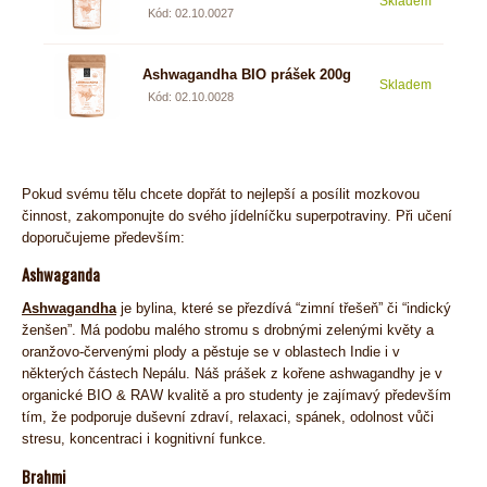
Skladem
4,53
Kód: 02.10.0027
Ashwagandha BIO prášek 200g
Skladem
9,06
Kód: 02.10.0028
Pokud svému tělu chcete dopřát to nejlepší a posílit mozkovou
činnost, zakomponujte do svého jídelníčku superpotraviny. Při učení
doporučujeme především:
Ashwaganda
Ashwagandha
je bylina, které se přezdívá “zimní třešeň” či “indický
ženšen”. Má podobu malého stromu s drobnými zelenými květy a
oranžovo-červenými plody a pěstuje se v oblastech Indie i v
některých částech Nepálu. Náš prášek z kořene ashwagandhy je v
organické BIO & RAW kvalitě a pro studenty je zajímavý především
tím, že podporuje duševní zdraví, relaxaci, spánek, odolnost vůči
stresu, koncentraci i kognitivní funkce.
Brahmi