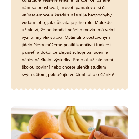
kontroluje veškeré tělesné funkce. Umožňuje
nám se pohybovat, myslet, pamatovat si či
vnímat emoce a každý z nás si je bezpochyby
vědom toho, jak důležitá je jeho role. Málokdo
už ale ví, že na kondici našeho mozku má velmi
významný vliv strava. Optimálně sestaveným
jídelníčkem můžeme posílit kognitivní funkce i
paměť, a dokonce zlepšit schopnost učení a
následně školní výsledky. Proto ať už jste sami
školou povinní nebo chcete ulehčit studium
svým dětem, pokračujte ve čtení tohoto článku!