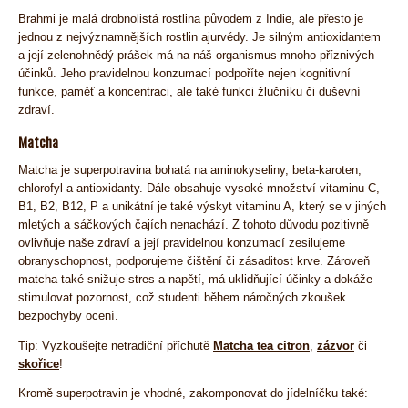
Brahmi je malá drobnolistá rostlina původem z Indie, ale přesto je
jednou z nejvýznamnějších rostlin ajurvédy. Je silným antioxidantem
a její zelenohnědý prášek má na náš organismus mnoho příznivých
účinků. Jeho pravidelnou konzumací podpoříte nejen kognitivní
funkce, paměť a koncentraci, ale také funkci žlučníku či duševní
zdraví.
Matcha
Matcha je superpotravina bohatá na aminokyseliny, beta-karoten,
chlorofyl a antioxidanty. Dále obsahuje vysoké množství vitaminu C,
B1, B2, B12, P a unikátní je také výskyt vitaminu A, který se v jiných
mletých a sáčkových čajích nenachází. Z tohoto důvodu pozitivně
ovlivňuje naše zdraví a její pravidelnou konzumací zesilujeme
obranyschopnost, podporujeme čištění či zásaditost krve. Zároveň
matcha také snižuje stres a napětí, má uklidňující účinky a dokáže
stimulovat pozornost, což studenti během náročných zkoušek
bezpochyby ocení.
Tip: Vyzkoušejte netradiční příchutě
Matcha tea citron
,
zázvor
či
skořice
!
Kromě superpotravin je vhodné, zakomponovat do jídelníčku také: