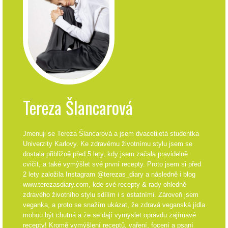
Tereza Šlancarová
Jmenuji se Tereza Šlancarová a jsem dvacetiletá studentka
Univerzity Karlovy. Ke zdravému životnímu stylu jsem se
dostala přibližně před 5 lety, kdy jsem začala pravidelně
cvičit, a také vymýšlet své první recepty. Proto jsem si před
2 lety založila Instagram @terezas_diary a následně i blog
www.terezasdiary.com, kde své recepty & rady ohledně
zdravého životního stylu sdílím i s ostatními. Zároveň jsem
veganka, a proto se snažím ukázat, že zdravá veganská jídla
mohou být chutná a že se dají vymyslet opravdu zajímavé
recepty! Kromě vymýšlení receptů, vaření, focení a psaní