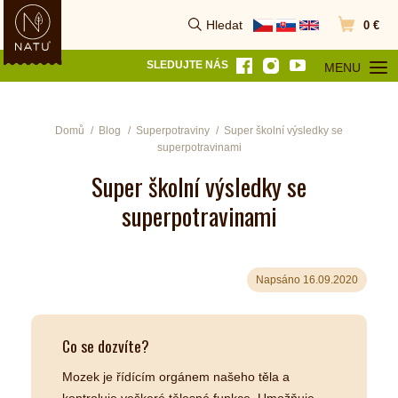
Hledat
0 €
Vyhledat
Přejít do k
SLEDUJTE NÁS
MENU
OTEVŘÍT MEN
Domů
Blog
Superpotraviny
Super školní výsledky se
superpotravinami
Super školní výsledky se
superpotravinami
Napsáno 16.09.2020
Co se dozvíte?
Mozek je řídícím orgánem našeho těla a