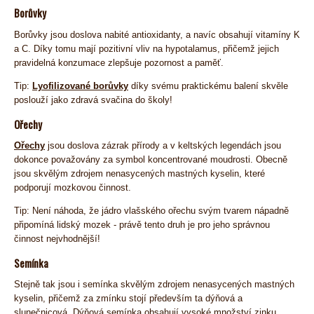
Borůvky
Borůvky jsou doslova nabité antioxidanty, a navíc obsahují vitamíny K
a C. Díky tomu mají pozitivní vliv na hypotalamus, přičemž jejich
pravidelná konzumace zlepšuje pozornost a paměť.
Tip:
Lyofilizované borůvky
díky svému praktickému balení skvěle
poslouží jako zdravá svačina do školy!
Ořechy
Ořechy
jsou doslova zázrak přírody a v keltských legendách jsou
dokonce považovány za symbol koncentrované moudrosti. Obecně
jsou skvělým zdrojem nenasycených mastných kyselin, které
podporují mozkovou činnost.
Tip: Není náhoda, že jádro vlašského ořechu svým tvarem nápadně
připomíná lidský mozek - právě tento druh je pro jeho správnou
činnost nejvhodnější!
Semínka
Stejně tak jsou i semínka skvělým zdrojem nenasycených mastných
kyselin, přičemž za zmínku stojí především ta dýňová a
slunečnicová. Dýňová semínka obsahují vysoké množství zinku,