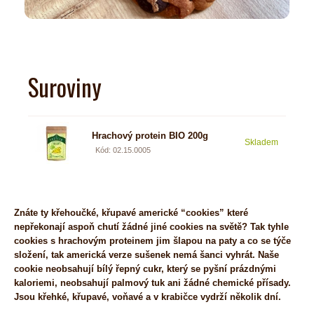
Suroviny
Hrachový protein BIO 200g
Skladem
6,49
Kód: 02.15.0005
Znáte ty křehoučké, křupavé americké “cookies” které
nepřekonají aspoň chutí žádné jiné cookies na světě? Tak tyhle
cookies s hrachovým proteinem jim šlapou na paty a co se týče
složení, tak americká verze sušenek nemá šanci vyhrát. Naše
cookie neobsahují bílý řepný cukr, který se pyšní prázdnými
kaloriemi, neobsahují palmový tuk ani žádné chemické přísady.
Jsou křehké, křupavé, voňavé a v krabičce vydrží několik dní.