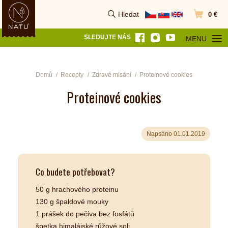
Hledat
0 €
Vyhledat
Přejít do k
SLEDUJTE NÁS
MENU
OTEVŘÍT MEN
Domů
Recepty
Zdravé mlsání
Proteinové cookies
Proteinové cookies
Napsáno 01.01.2019
Co budete potřebovat?
50 g hrachového proteinu
130 g špaldové mouky
1 prášek do pečiva bez fosfátů
špetka himalájské růžové soli