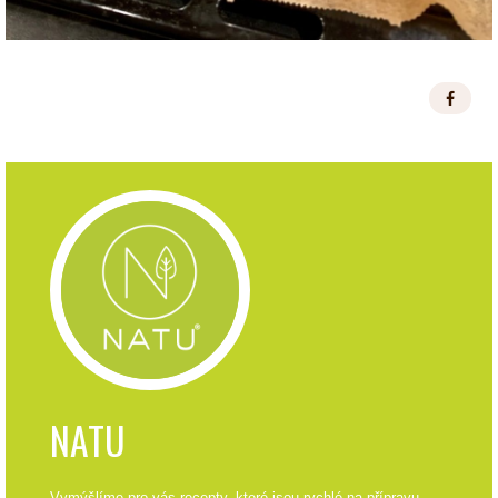
NATU
Vymýšlíme pro vás recepty, které jsou rychlé na přípravu,