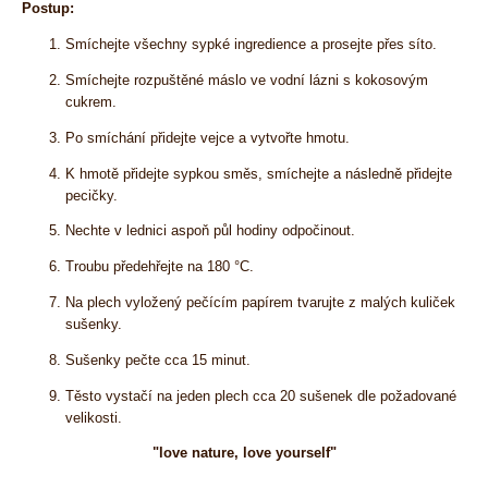
Postup:
Smíchejte všechny sypké ingredience a prosejte přes síto.
Smíchejte rozpuštěné máslo ve vodní lázni s kokosovým
cukrem.
Po smíchání přidejte vejce a vytvořte hmotu.
K hmotě přidejte sypkou směs, smíchejte a následně přidejte
pecičky.
Nechte v lednici aspoň půl hodiny odpočinout.
Troubu předehřejte na 180 °C.
Na plech vyložený pečícím papírem tvarujte z malých kuliček
sušenky.
Sušenky pečte cca 15 minut.
Těsto vystačí na jeden plech cca 20 sušenek dle požadované
velikosti.
"love nature, love yourself"